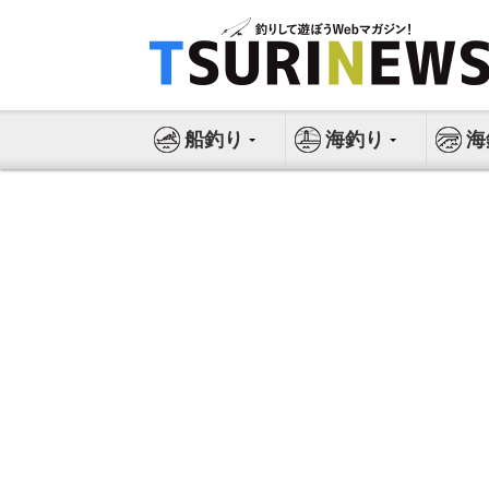
コ
ン
テ
ン
ツ
船釣り
海釣り
海
へ
ス
キ
ッ
プ