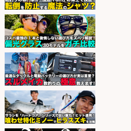
sponsored by 求人ボックス
釣り好きを活かす「法人営業」/提
案型ルート営業/直行直帰OK
株式会社スポーツライフプラネ
会社名
ッツ
sponsored by 求人ボックス
オキアミをはじめとする釣り餌の
「製造」/釣り好き歓迎
広松久水産株式会社
会社名
sponsored by 求人ボックス
さらに求人情報を見る