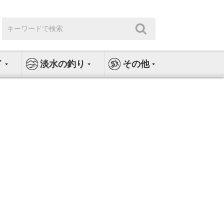
検
検
索:
索
イ
淡水の釣り
その他