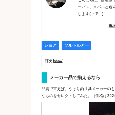
ーバス、メバルと遊
します( ・∇・)
檜
ショア
ソルトルアー
目次
[
show
]
メーカー品で揃えるなら
品質で言えば、やはり釣り具メーカーのも
なものをセレクトしてみた。（価格は2024