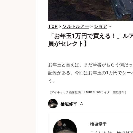
TOP
>
ソルトルアー
>
ショア
>
「お年玉1万円で買える！」ル
員がセレクト】
お年玉と言えば、まだ筆者がもらう側だっ
記憶がある。今回はお年玉の1万円でシー
う。
（アイキャッチ画像提供：TSURINEWSライター檜垣修平）
檜垣修平
檜垣修平
こんにちは。檜垣修