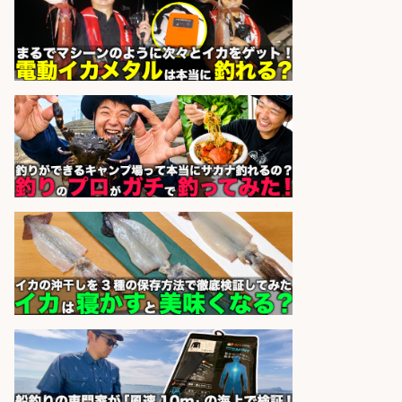
sponsored by 求人ボックス
倉庫での釣り用品の軽作業スタッ
フ/未経験歓迎/交通費支給/制服貸
与/正社員登用あり
株式会社REnista
会社名
sponsored by 求人ボックス
福岡「現場監督」/釣り好き歓迎/残
業10時間/経験者歓迎
広松久水産株式会社
会社名
sponsored by 求人ボックス
釣り具のかんたん軽作業/高収入/交
通費支給/制服貸与/正社員登用あり
株式会社REnista
会社名