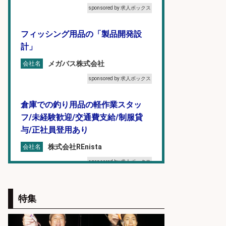
sponsored by 求人ボックス
フィッシング用品の「製品開発設
計」
メガバス株式会社
会社名
sponsored by 求人ボックス
倉庫での釣り用品の軽作業スタッ
フ/未経験歓迎/交通費支給/制服貸
与/正社員登用あり
株式会社REnista
会社名
sponsored by 求人ボックス
釣り具のかんたん軽作業/高収入/交
特集
通費支給/制服貸与/正社員登用あり
株式会社REnista
会社名