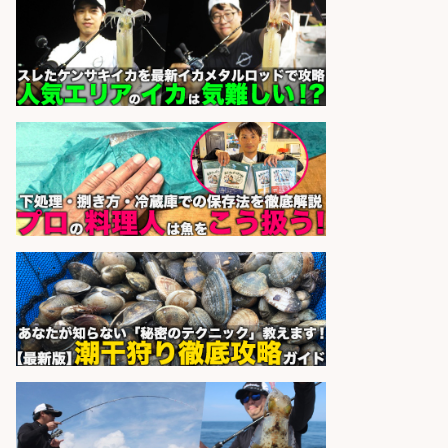
でお魚のカットや商品の陳列スタッ
フ/車通勤OK×時間選べる×未経験歓
迎/鹿児島県/志布志市
株式会社ホットスタッフ鹿児島
会社名
sponsored by 求人ボックス
さらに求人情報を見る