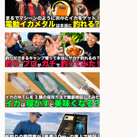
魚と肴 いとおかし 魚と肴 いとお
会社名
かし
sponsored by 求人ボックス
和食, 居酒屋/キッチンスタッフ/天草
の魚と馬刺しの店 キッチンスタッフ
正社員募集
天草の魚と馬刺しの店 魚粋 天草
会社名
の魚と馬刺しの店 魚粋
sponsored by 求人ボックス
和食, 日本料理・懐石料理/店長・店
長候補/本物を知る大人の隠れ家!魚
の価値を上げ、地域を元気に!店長候
補募集
酒場あらかぶ 酒場あらかぶ
会社名
sponsored by 求人ボックス