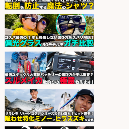
精肉・青果・鮮魚販売/「志布志
市」「時給1,150円〜」志布志駅か
ら車5分/お魚のカットや商品の陳列
業務/残業少なめ×車通勤OK×時間選
べる/鹿児島県/志布志市
株式会社ホットスタッフ鹿児島
会社名
sponsored by 求人ボックス
フィッシング用品の「製品開発設
計」
メガバス株式会社
会社名
sponsored by 求人ボックス
精肉・青果・鮮魚販売/「志布志
市」「時給1,150円〜」志布志市内