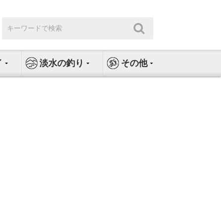
検
検
索:
索
イ
淡水の釣り
その他