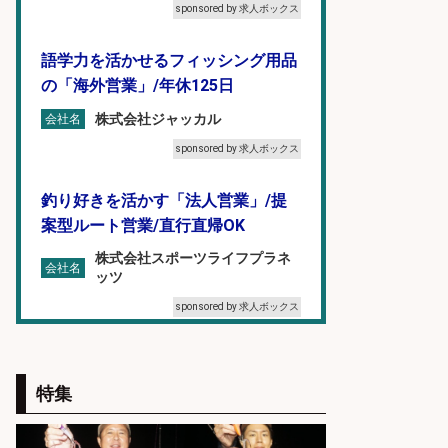
sponsored by 求人ボックス
語学力を活かせるフィッシング用品
の「海外営業」/年休125日
株式会社ジャッカル
会社名
sponsored by 求人ボックス
釣り好きを活かす「法人営業」/提
案型ルート営業/直行直帰OK
株式会社スポーツライフプラネ
会社名
ッツ
sponsored by 求人ボックス
和食, 日本料理・懐石料理/店長・店
長候補/ライブ感が満載!魚の価値を
特集
上げ、食とエンタメで地域を元気に!
店長候補募集