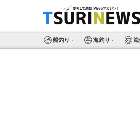
コ
ン
テ
ン
ツ
船釣り
海釣り
海
へ
ス
キ
ッ
プ