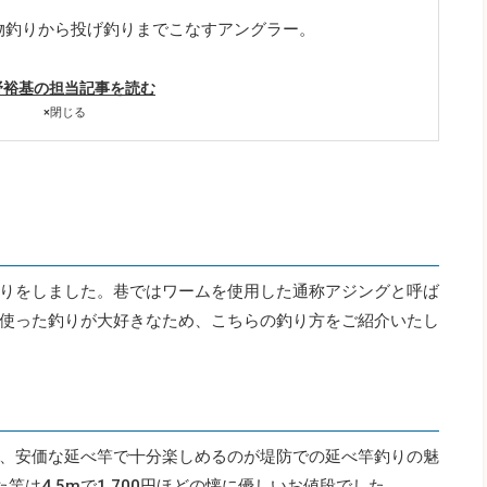
物釣りから投げ釣りまでこなすアングラー。
野裕基の担当記事を読む
×
閉じる
りをしました。巷ではワームを使用した通称アジングと呼ば
使った釣りが大好きなため、こちらの釣り方をご紹介いたし
、安価な延べ竿で十分楽しめるのが堤防での延べ竿釣りの魅
竿は4.5mで1,700円ほどの懐に優しいお値段でした。