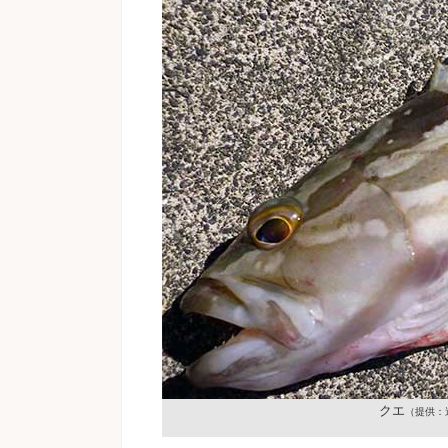
クエ
（提供：