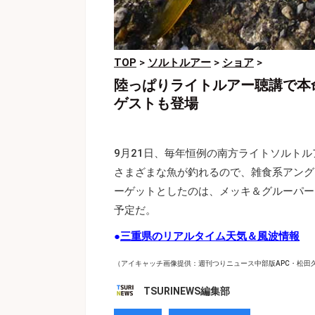
TOP
>
ソルトルアー
>
ショア
>
陸っぱりライトルアー聴講で本
ゲストも登場
9月21日、毎年恒例の南方ライトソルト
さまざまな魚が釣れるので、雑食系アング
ーゲットとしたのは、メッキ＆グルーパー
予定だ。
●
三重県のリアルタイム天気＆風波情報
（アイキャッチ画像提供：週刊つりニュース中部版APC・松田
TSURINEWS編集部