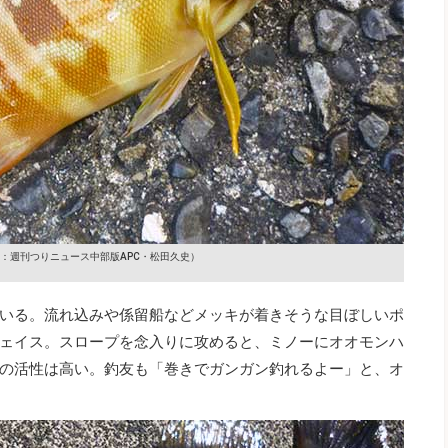
：週刊つりニュース中部版APC・松田久史）
いる。流れ込みや係留船などメッキが着きそうな目ぼしいポ
ェイス。スロープを念入りに攻めると、ミノーにオオモンハ
の活性は高い。釣友も「巻きでガンガン釣れるよー」と、オ