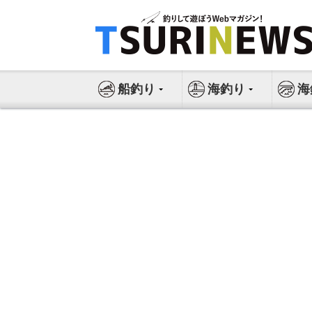
コ
ン
テ
ン
ツ
船釣り
海釣り
海
へ
ス
キ
ッ
プ