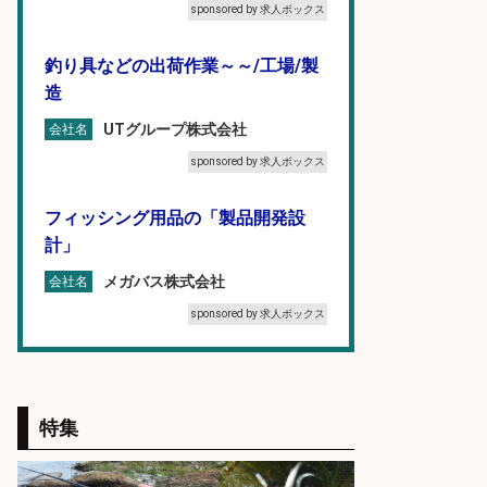
sponsored by 求人ボックス
釣り具などの出荷作業～～/工場/製
造
UTグループ株式会社
会社名
sponsored by 求人ボックス
フィッシング用品の「製品開発設
計」
メガバス株式会社
会社名
sponsored by 求人ボックス
コンビニ/広島県/調理なし・軽作業
スタート お魚のパック詰め 品出し/
週4日から勤務OK/希望休が取得で
特集
きる