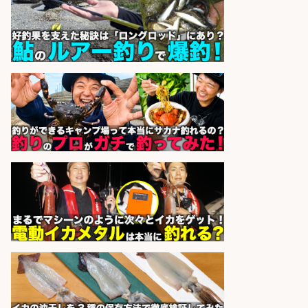
株式会社ホットスタッフ五日市
会社名
sponsored by 求人ボックス
EC事業責任者候補/飲食業界向け
SaaS企業「魚ぽち」/東証グロース
市場上場
株式会社フーディソン
会社名
sponsored by 求人ボックス
魚の「バイヤー」貴方の目利きでヒ
ットを生む、裁量バイヤー募集
株式会社コムライン
会社名
sponsored by 求人ボックス
魚のプロとして活躍食を支える「鮮
魚加工・販売スタッフ」
株式会社一号舘
会社名