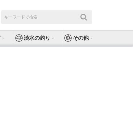
検
検
索:
索
イ
淡水の釣り
その他