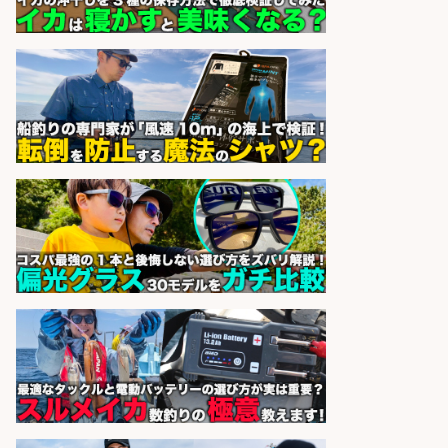
sponsored by 求人ボックス
コンビニ/広島県/調理なし・軽作業
スタート お魚のパック詰め 品出し/
週4日から勤務OK/希望休が取得で
きる
株式会社ホットスタッフ五日市
会社名
sponsored by 求人ボックス
大手釣り具メーカー 電動リールの機
械設計/NX/44万～
パーソル エクセル HRパートナ
会社名
ーズ株式会社
sponsored by 求人ボックス