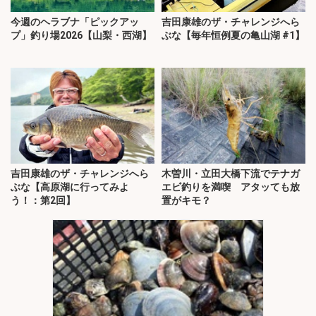
今週のヘラブナ「ピックアッ
吉田康雄のザ・チャレンジへら
プ」釣り場2026【山梨・西湖】
ぶな【毎年恒例夏の亀山湖 #1】
吉田康雄のザ・チャレンジへら
木曽川・立田大橋下流でテナガ
ぶな【高原湖に行ってみよ
エビ釣りを満喫 アタッても放
う！：第2回】
置がキモ？