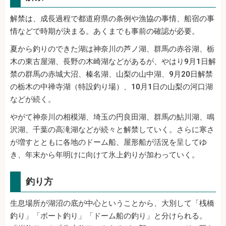
解禁は、成長過程で都道府県の条例や漁協の事情、船宿の事
情などで時期が決まる。あくまでも事前の確認が必要。
夏から釣りのできた湖は神奈川の芦ノ湖、群馬の赤谷湖、栃
木の東古屋湖、長野の木崎湖などがあるが、やはり9月1日解
禁の群馬の赤城大沼、榛名湖、山梨の山中湖、9月20日解禁
の栃木の中禅寺湖（特設釣り場）、10月1日の山梨の河口湖
などが続く。
やがて神奈川の相模湖、埼玉の円良田湖、群馬の鮎川湖、鳴
沢湖、千葉の高滝湖などが続々と解禁していく。さらに寒さ
が増すとともに各地のドーム船、屋形船が活況を呈してゆ
き、年末から年明けに向けて氷上釣りが加わっていく。
釣り方
生息場所が湖沼の底が中心ということから、大別して「桟橋
釣り」「ボート釣り」「ドーム船の釣り」と分けられる。