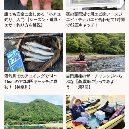
誰でも安全に楽しめる「小アユ
夜の琵琶湖で川エビ掬い スジ
釣り」入門 【シーズン・道具・
エビ・テナガエビ合わせて1時間
エサ・釣り方を解説】
で62匹キャッチ！
酒匂川でのアユイングで14〜
吉田康雄のザ・チャレンジへら
16cmのアユ3匹キャッチに成
ぶな【高原湖に行ってみよ
功！【神奈川】
う！：第3回】