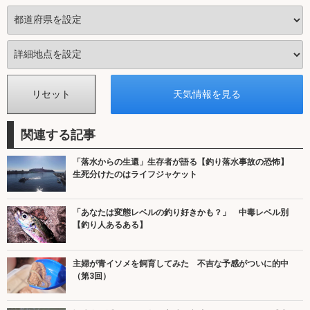
関連する記事
「落水からの生還」生存者が語る【釣り落水事故の恐怖】
生死分けたのはライフジャケット
「あなたは変態レベルの釣り好きかも？」 中毒レベル別
【釣り人あるある】
主婦が青イソメを飼育してみた 不吉な予感がついに的中
（第3回）