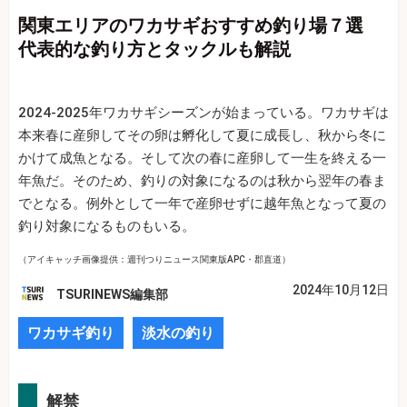
関東エリアのワカサギおすすめ釣り場７選
代表的な釣り方とタックルも解説
2024-2025年ワカサギシーズンが始まっている。ワカサギは
本来春に産卵してその卵は孵化して夏に成長し、秋から冬に
かけて成魚となる。そして次の春に産卵して一生を終える一
年魚だ。そのため、釣りの対象になるのは秋から翌年の春ま
でとなる。例外として一年で産卵せずに越年魚となって夏の
釣り対象になるものもいる。
（アイキャッチ画像提供：週刊つりニュース関東版APC・郡直道）
2024年10月12日
TSURINEWS編集部
ワカサギ釣り
淡水の釣り
解禁