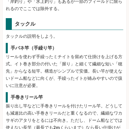
「岸釣り」や「氷上釣り」もあるが一部のフィールドに限ら
れるのでここでは除外する。
タックル
タックルの説明をしよう。
手バネ竿（手繰り竿）
リールを使わず手繰ったミチイトを留めて仕掛けを上げる方
式。イト巻き部分の付いた「握り」と細くて繊細な短い「穂
先」からなる短竿。構造がシンプルで安価。長い竿が使えな
いドーム船などに向くが、手繰ったイトが絡みやすいので扱
いに注意が必要。
手巻きリール竿
振り出し竿などに手巻きリールを付けたリール竿。どうして
も減速比の高い手巻きリールだと重くなるので、繊細なワカ
サギのアタリをとるには不向き。ただし、ドーム船などでは
使えない長竿（最長でも2mくらいまで）なら長い仕掛けが