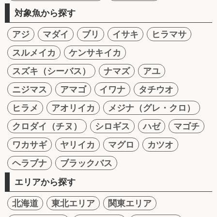
対象魚から探す
アジ
マダイ
ブリ
イサキ
ヒラマサ
スルメイカ
ケンサキイカ
スズキ（シーバス）
ナマズ
アユ
ニジマス
アマゴ
イワナ
タチウオ
ヒラメ
アオリイカ
メジナ（グレ・クロ）
クロダイ（チヌ）
シロギス
ハゼ
マゴチ
ワカサギ
ヤリイカ
マグロ
カツオ
ヘラブナ
ブラックバス
エリアから探す
北海道
東北エリア
関東エリア