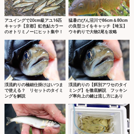
アユイングで20cm級アユ16匹
猛暑のびん沼川で86cm＆80cm
キャッチ【京都】虹色鮎カラー
の良型コイをキャッチ【埼玉】
のオトリミノーにヒット集中！
ウキ釣りで大物2尾を攻略
渓流釣りの極細仕掛けはいつま
渓流釣りの【餌別アワセのタイ
で使える？ リセットのタイミ
ミング】を徹底解説 フッキン
ングを解説
グ率向上の鍵は流し方にあり