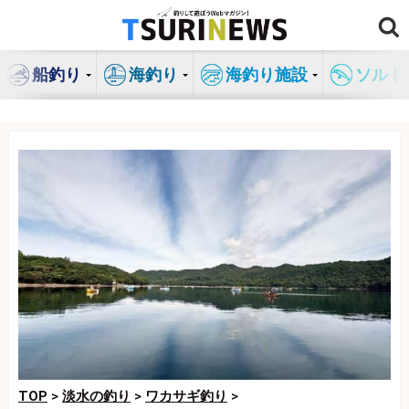
コ
ン
テ
船釣り
海釣り
海釣り施設
ソルト
ン
ツ
へ
ス
キ
ッ
プ
TOP
>
淡水の釣り
>
ワカサギ釣り
>