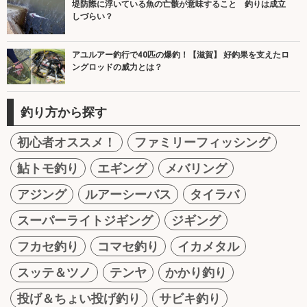
堤防際に浮いている魚の亡骸が意味すること 釣りは成立
しづらい？
アユルアー釣行で40匹の爆釣！【滋賀】 好釣果を支えたロ
ングロッドの威力とは？
釣り方から探す
初心者オススメ！
ファミリーフィッシング
鮎トモ釣り
エギング
メバリング
アジング
ルアーシーバス
タイラバ
スーパーライトジギング
ジギング
フカセ釣り
コマセ釣り
イカメタル
スッテ＆ツノ
テンヤ
かかり釣り
投げ＆ちょい投げ釣り
サビキ釣り