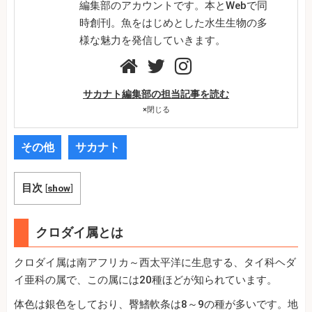
編集部のアカウントです。本とWebで同
時創刊。魚をはじめとした水生生物の多
様な魅力を発信していきます。
サカナト編集部の担当記事を読む
×
閉じる
その他
サカナト
目次
[
show
]
クロダイ属とは
クロダイ属は南アフリカ～西太平洋に生息する、タイ科ヘダ
イ亜科の属で、この属には20種ほどが知られています。
体色は銀色をしており、臀鰭軟条は8～9の種が多いです。地