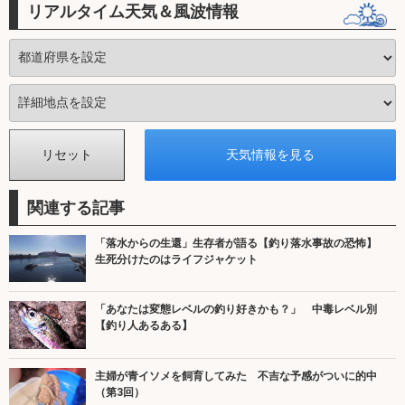
リアルタイム天気＆風波情報
関連する記事
「落水からの生還」生存者が語る【釣り落水事故の恐怖】
生死分けたのはライフジャケット
「あなたは変態レベルの釣り好きかも？」 中毒レベル別
【釣り人あるある】
主婦が青イソメを飼育してみた 不吉な予感がついに的中
（第3回）