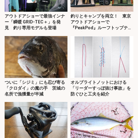
アウトドアショーで最強インナ
釣りとキャンプを両立！ 東京
ー「瞬暖 GRID-TEC＋」を発
アウトドアショーで
見 釣り専用モデルも登場
『PeakPod』ルーフトップテン
トに注目
ついに「シジミ」にも忍び寄る
オルブライトノットにおける
「クロダイ」の魔の手 茨城の
「リーダーすっぽ抜け事故」を
名所で漁獲量が半減
防ぐひと工夫を紹介