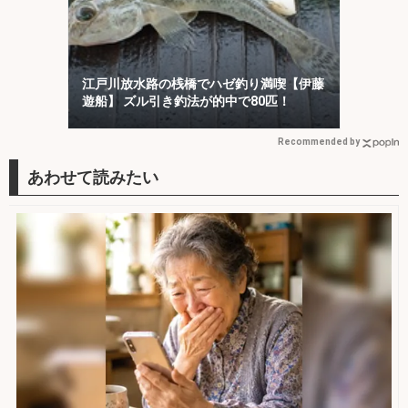
江戸川放水路の桟橋でハゼ釣り満喫【伊藤
遊船】 ズル引き釣法が的中で80匹！
Recommended by