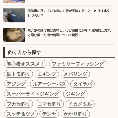
堤防際に浮いている魚の亡骸が意味すること 釣りは成立
しづらい？
魚介類の揚げ物は美味しいけど油跳ねがち！ 破裂防止対策
と飛び散った油の処理について解説！
釣り方から探す
初心者オススメ！
ファミリーフィッシング
鮎トモ釣り
エギング
メバリング
アジング
ルアーシーバス
タイラバ
スーパーライトジギング
ジギング
フカセ釣り
コマセ釣り
イカメタル
スッテ＆ツノ
テンヤ
かかり釣り