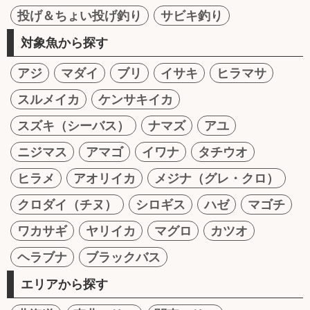
投げ＆ちょい投げ釣り
サビキ釣り
対象魚から探す
アジ
マダイ
ブリ
イサキ
ヒラマサ
スルメイカ
ケンサキイカ
スズキ（シーバス）
ナマズ
アユ
ニジマス
アマゴ
イワナ
タチウオ
ヒラメ
アオリイカ
メジナ（グレ・クロ）
クロダイ（チヌ）
シロギス
ハゼ
マゴチ
ワカサギ
ヤリイカ
マグロ
カツオ
ヘラブナ
ブラックバス
エリアから探す