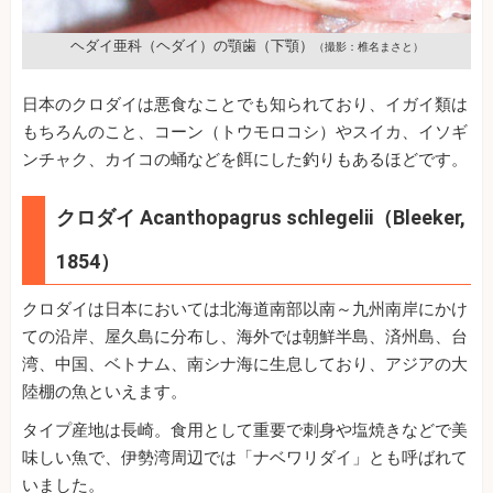
ヘダイ亜科（ヘダイ）の顎歯（下顎）
（撮影：椎名まさと）
日本のクロダイは悪食なことでも知られており、イガイ類は
もちろんのこと、コーン（トウモロコシ）やスイカ、イソギ
ンチャク、カイコの蛹などを餌にした釣りもあるほどです。
クロダイ Acanthopagrus schlegelii（Bleeker,
1854）
クロダイは日本においては北海道南部以南～九州南岸にかけ
ての沿岸、屋久島に分布し、海外では朝鮮半島、済州島、台
湾、中国、ベトナム、南シナ海に生息しており、アジアの大
陸棚の魚といえます。
タイプ産地は長崎。食用として重要で刺身や塩焼きなどで美
味しい魚で、伊勢湾周辺では「ナベワリダイ」とも呼ばれて
いました。