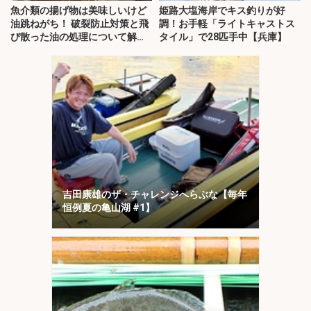
魚介類の揚げ物は美味しいけど
姫路大塩海岸でキス釣りが好
油跳ねがち！ 破裂防止対策と飛
調！お手軽「ライトキャストス
び散った油の処理について解
タイル」で28匹手中【兵庫】
説！
吉田康雄のザ・チャレンジへらぶな【毎年
恒例夏の亀山湖 #1】