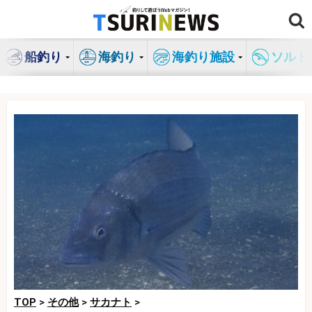
コ
ン
テ
船釣り
海釣り
海釣り施設
ソルト
ン
ツ
へ
ス
キ
ッ
プ
TOP
>
その他
>
サカナト
>