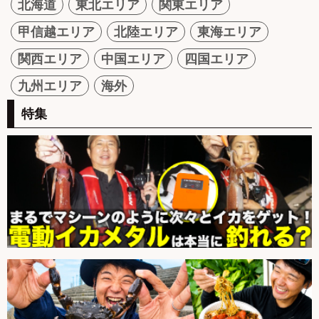
北海道
東北エリア
関東エリア
甲信越エリア
北陸エリア
東海エリア
関西エリア
中国エリア
四国エリア
九州エリア
海外
特集