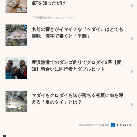
点”を知っただけ
PR(合同会社デジタルファーム )
名前の響きがイマイチな『ヘダイ』はとても
美味 漢字で書くと「平鯛」
豊浜漁港でのダンゴ釣りでクロダイ2匹【愛
知】時合いに同行者とダブルヒット
マダイもクロダイも味が落ちる初夏に旬を迎
える「夏のタイ」とは？
Recommended by