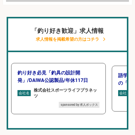
「釣り好き歓迎」求人情報
求人情報を掲載希望の方はコチラ
釣り好き必見「釣具の設計開
語学力
発」/DAIWA公認製品/年休117日
の「海外
株式会社スポーツライフプラネッ
会社名
会社名
ツ
sponsored by 求人ボックス