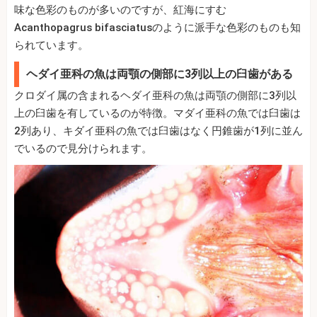
味な色彩のものが多いのですが、紅海にすむ
Acanthopagrus bifasciatusのように派手な色彩のものも知
られています。
ヘダイ亜科の魚は両顎の側部に3列以上の臼歯がある
クロダイ属の含まれるヘダイ亜科の魚は両顎の側部に3列以
上の臼歯を有しているのが特徴。マダイ亜科の魚では臼歯は
2列あり、キダイ亜科の魚では臼歯はなく円錐歯が1列に並ん
でいるので見分けられます。