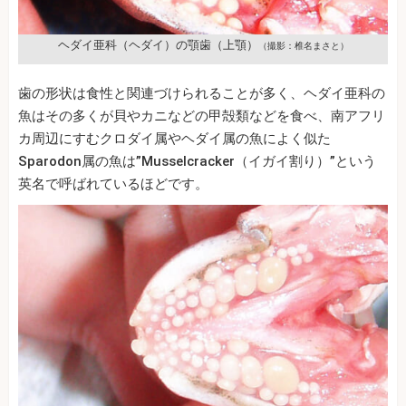
ヘダイ亜科（ヘダイ）の顎歯（上顎）
（撮影：椎名まさと）
歯の形状は食性と関連づけられることが多く、ヘダイ亜科の
魚はその多くが貝やカニなどの甲殻類などを食べ、南アフリ
カ周辺にすむクロダイ属やヘダイ属の魚によく似た
Sparodon属の魚は”Musselcracker（イガイ割り）”という
英名で呼ばれているほどです。