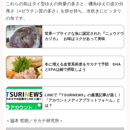
これらの魚はタイ型ゆえの肉量の多さと、磯魚ゆえの皮の分
厚さ（=ゼラチン質の多さ）を併せ持ち、水炊きにピッタリ
の魚です。
世界一ブサイクな魚に認定された『ニュウドウ
カジカ』 お味はコクがあって美味
冬に増える血管系疾患をサカナで予防 DHA
とEPAは鍋で摂取しよう
LINEで『TSURINEWS』の厳選記事が届く！
「アカウントメディアプラットフォーム」と
は？
＜脇本 哲朗／サカナ研究所＞