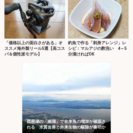
「価格以上の面白さがある」オ
釣魚で作る「刺身アレンジ」レ
ススメ海外製リール5選【高コス
シピ：マルアジの酢洗い 4～5
パ＆個性派モデル】
分漬ければOK
琵琶湖の「南湖」で在来魚の増加が確認さ
れる 水質改善と外来生物の駆除が奏功か