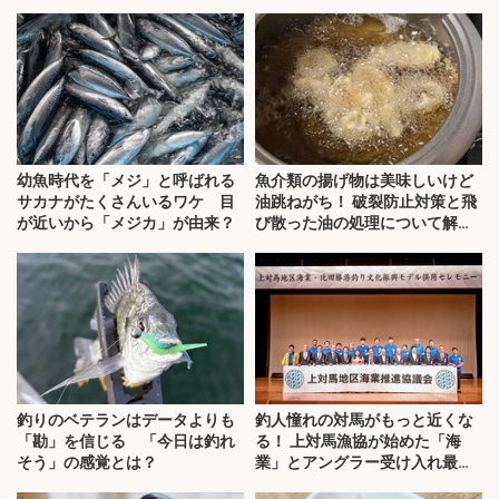
幼魚時代を「メジ」と呼ばれる
魚介類の揚げ物は美味しいけど
サカナがたくさんいるワケ 目
油跳ねがち！ 破裂防止対策と飛
が近いから「メジカ」が由来？
び散った油の処理について解
説！
釣りのベテランはデータよりも
釣人憧れの対馬がもっと近くな
「勘」を信じる 「今日は釣れ
る！ 上対馬漁協が始めた「海
そう」の感覚とは？
業」とアングラー受け入れ最前
線を取材