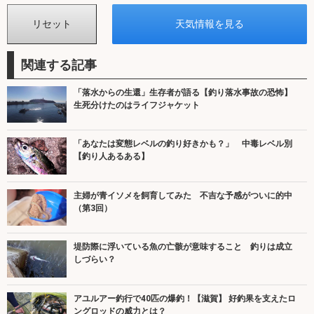
関連する記事
「落水からの生還」生存者が語る【釣り落水事故の恐怖】
生死分けたのはライフジャケット
「あなたは変態レベルの釣り好きかも？」 中毒レベル別
【釣り人あるある】
主婦が青イソメを飼育してみた 不吉な予感がついに的中
（第3回）
堤防際に浮いている魚の亡骸が意味すること 釣りは成立
しづらい？
アユルアー釣行で40匹の爆釣！【滋賀】 好釣果を支えたロ
ングロッドの威力とは？