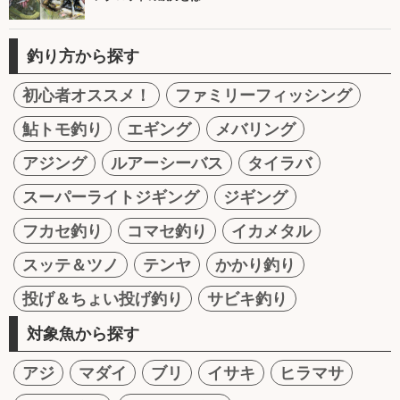
釣り方から探す
初心者オススメ！
ファミリーフィッシング
鮎トモ釣り
エギング
メバリング
アジング
ルアーシーバス
タイラバ
スーパーライトジギング
ジギング
フカセ釣り
コマセ釣り
イカメタル
スッテ＆ツノ
テンヤ
かかり釣り
投げ＆ちょい投げ釣り
サビキ釣り
対象魚から探す
アジ
マダイ
ブリ
イサキ
ヒラマサ