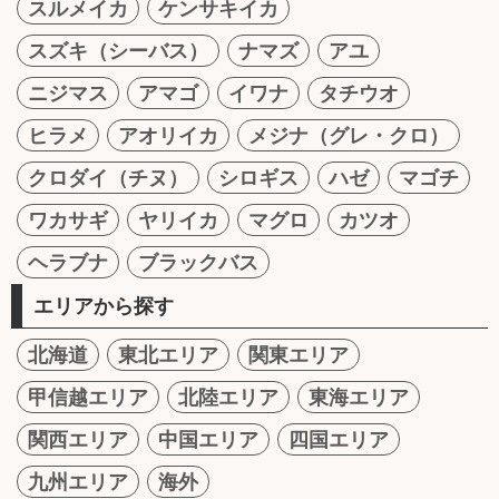
スルメイカ
ケンサキイカ
スズキ（シーバス）
ナマズ
アユ
ニジマス
アマゴ
イワナ
タチウオ
ヒラメ
アオリイカ
メジナ（グレ・クロ）
クロダイ（チヌ）
シロギス
ハゼ
マゴチ
ワカサギ
ヤリイカ
マグロ
カツオ
ヘラブナ
ブラックバス
エリアから探す
北海道
東北エリア
関東エリア
甲信越エリア
北陸エリア
東海エリア
関西エリア
中国エリア
四国エリア
九州エリア
海外