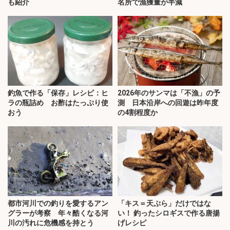
も紹介
名所で漁獲量が半減
釣魚で作る「保存」レシピ：ヒ
2026年のサンマは「不漁」の予
ラの瓶詰め お酢はたっぷり使
測 日本沿岸への回遊は昨年度
おう
の4割程度か
都市河川での釣りを愛するアン
「キス＝天ぷら」だけではな
グラーが考察 年々酷くなる河
い！ 釣ったシロギスで作る唐揚
川の汚れに危機感を持とう
げレシピ