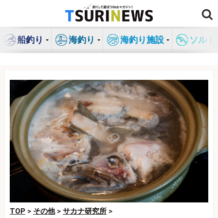
コ
ン
テ
船釣り
海釣り
海釣り施設
ソルト
ン
ツ
へ
ス
キ
ッ
プ
TOP
>
その他
>
サカナ研究所
>