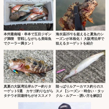
本州最南端・串本で五目ジギン
海水温25℃を超えると夏魚のシ
グ満喫 苦戦しながらも美味魚
ーズンが本格化！ 大阪湾沿岸で
でクーラー満タン！
狙えるターゲットを紹介
真夏の大阪湾沿岸ルアー釣りタ
陸っぱりルアーカマス釣りのス
ーゲット5選 カサゴ釣りながら
スメ 【シーズン・時合い・タッ
タチウオ回遊待ちがオススメ？
クル・ルアー・誘い方を解説】