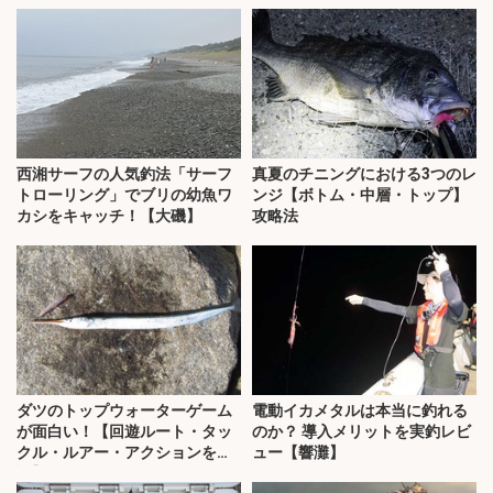
西湘サーフの人気釣法「サーフ
真夏のチニングにおける3つのレ
トローリング」でブリの幼魚ワ
ンジ【ボトム・中層・トップ】
カシをキャッチ！【大磯】
攻略法
ダツのトップウォーターゲーム
電動イカメタルは本当に釣れる
が面白い！【回遊ルート・タッ
のか？ 導入メリットを実釣レビ
クル・ルアー・アクションを解
ュー【響灘】
説】