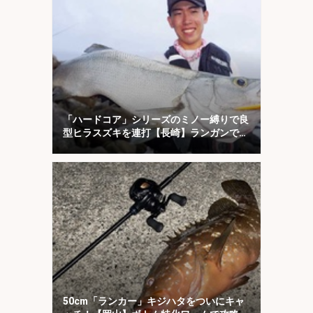
「ハードコア」シリーズのミノー縛りで良
型ヒラスズキを連打【長崎】ランガンでサ
ラシを攻略！
50cm「ランカー」キジハタをついにキャ