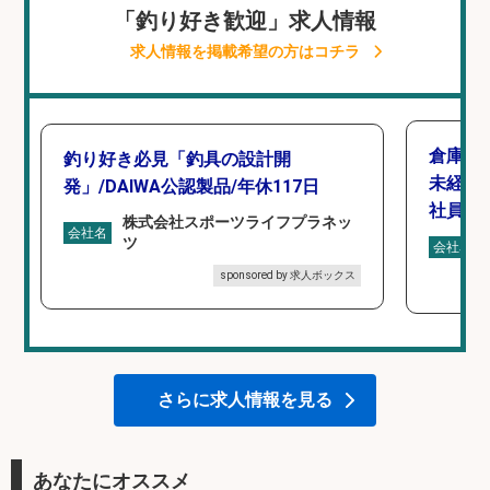
「釣り好き歓迎」求人情報
求人情報を掲載希望の方はコチラ
倉庫で
釣り好き必見「釣具の設計開
未経験
発」/DAIWA公認製品/年休117日
社員登
株式会社スポーツライフプラネッ
会社名
ツ
会社名
sponsored by 求人ボックス
さらに求人情報を見る
あなたにオススメ