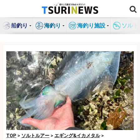
コ
ン
テ
船釣り
海釣り
海釣り施設
ソルト
ン
ツ
へ
ス
キ
ッ
プ
TOP
>
ソルトルアー
>
エギング&イカメタル
>