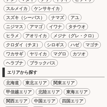
スルメイカ
ケンサキイカ
スズキ（シーバス）
ナマズ
アユ
ニジマス
アマゴ
イワナ
タチウオ
ヒラメ
アオリイカ
メジナ（グレ・クロ）
クロダイ（チヌ）
シロギス
ハゼ
マゴチ
ワカサギ
ヤリイカ
マグロ
カツオ
ヘラブナ
ブラックバス
エリアから探す
北海道
東北エリア
関東エリア
甲信越エリア
北陸エリア
東海エリア
関西エリア
中国エリア
四国エリア