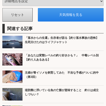
関連する記事
「落水からの生還」生存者が語る【釣り落水事故の恐怖】
生死分けたのはライフジャケット
「あなたは変態レベルの釣り好きかも？」 中毒レベル別
【釣り人あるある】
主婦が青イソメを飼育してみた 不吉な予感がついに的中
（第3回）
堤防際に浮いている魚の亡骸が意味すること 釣りは成立
しづらい？