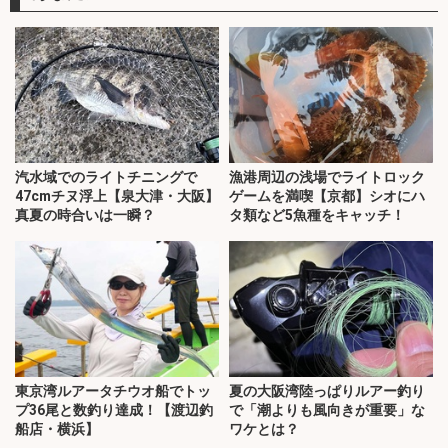
汽水域でのライトチニングで
漁港周辺の浅場でライトロック
47cmチヌ浮上【泉大津・大阪】
ゲームを満喫【京都】シオにハ
真夏の時合いは一瞬？
タ類など5魚種をキャッチ！
東京湾ルアータチウオ船でトッ
夏の大阪湾陸っぱりルアー釣り
プ36尾と数釣り達成！【渡辺釣
で「潮よりも風向きが重要」な
船店・横浜】
ワケとは？