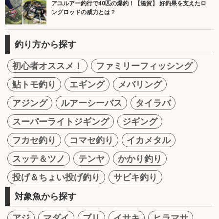
アユルアー釣行で40匹の爆釣！【滋賀】 好釣果を支えたロ
ングロッドの威力とは？
釣り方から探す
初心者オススメ！
ファミリーフィッシング
鮎トモ釣り
エギング
メバリング
アジング
ルアーシーバス
タイラバ
スーパーライトジギング
ジギング
フカセ釣り
コマセ釣り
イカメタル
スッテ＆ツノ
テンヤ
かかり釣り
投げ＆ちょい投げ釣り
サビキ釣り
対象魚から探す
アジ
マダイ
ブリ
イサキ
ヒラマサ