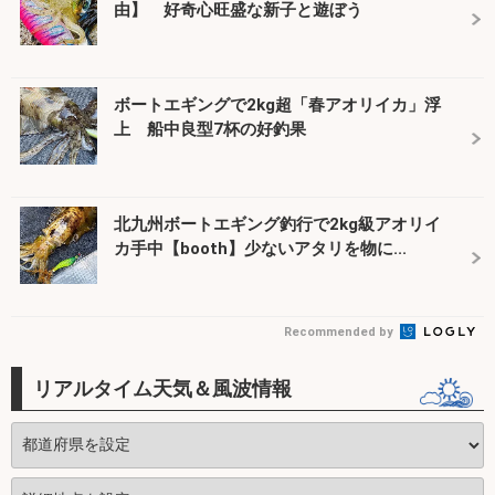
由】 好奇心旺盛な新子と遊ぼう
ボートエギングで2kg超「春アオリイカ」浮
上 船中良型7杯の好釣果
北九州ボートエギング釣行で2kg級アオリイ
カ手中【booth】少ないアタリを物に...
Recommended by
リアルタイム天気＆風波情報