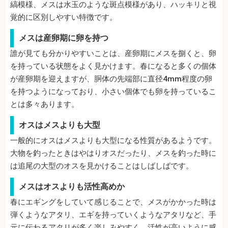
縞模様、メスは水玉のような斑点模様があり、ハッキリと視
覚的に区別しやすい特徴です。
メスは産卵期に卵を持つ
誰が見ても分かりやすいことは、産卵期にメスを捌くと、卵
を持っている状態をよく見かけます。春になると多くの個体
が産卵期を迎えますが、胴体の先端部に直径4mm程度の卵
を持つようになっており、小さい個体でも卵を持っているこ
とは多々あります。
オスはメスよりも大型
一般的にオスはメスよりも大型になる性質があるようです。
大物を釣ったときはやはりオスだったり、メスを釣った時に
は追尾の大型のオスを見かけることはしばしばです。
メスはオスよりも活性高めか
春にエギングをしていて感じることで、メスがかかった時は
弾くようなアタリ、エギを持っていくようなアタリなど、手
元に伝わるアタリが多く楽しみやすく、活性が高いように感