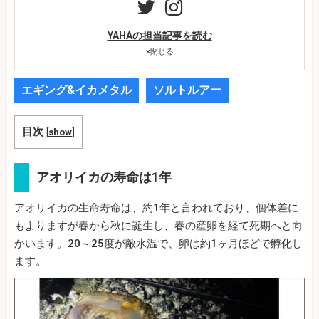
YAHAの担当記事を読む
×
閉じる
エギング&イカメタル
ソルトルアー
目次
[
show
]
アオリイカの寿命は1年
アオリイカの生命寿命は、約1年と言われており、個体差に
もよりますが春から秋に誕生し、春の産卵を経て死期へと向
かいます。20～25度が敵水温で、卵は約1ヶ月ほどで孵化し
ます。