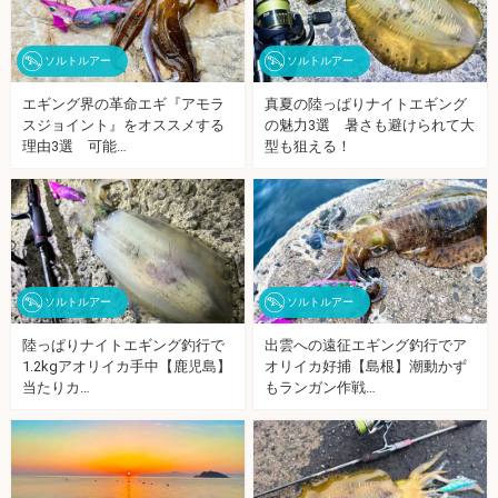
ソルトルアー
ソルトルアー
エギング界の革命エギ『アモラ
真夏の陸っぱりナイトエギング
スジョイント』をオススメする
の魅力3選 暑さも避けられて大
理由3選 可能…
型も狙える！
ソルトルアー
ソルトルアー
陸っぱりナイトエギング釣行で
出雲への遠征エギング釣行でア
1.2kgアオリイカ手中【鹿児島】
オリイカ好捕【島根】潮動かず
当たりカ…
もランガン作戦…