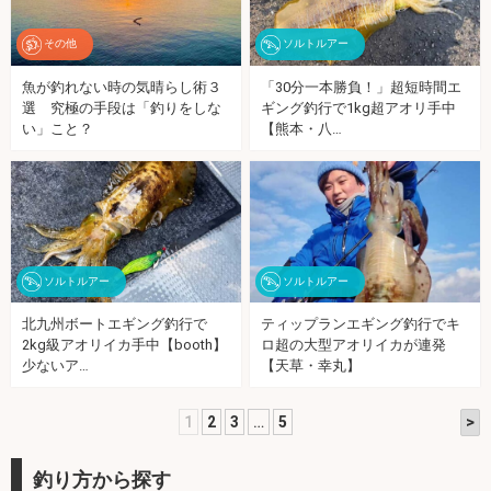
その他
ソルトルアー
魚が釣れない時の気晴らし術３
「30分一本勝負！」超短時間エ
選 究極の手段は「釣りをしな
ギング釣行で1kg超アオリ手中
い」こと？
【熊本・八…
ソルトルアー
ソルトルアー
北九州ボートエギング釣行で
ティップランエギング釣行でキ
2kg級アオリイカ手中【booth】
ロ超の大型アオリイカが連発
少ないア…
【天草・幸丸】
>
1
2
3
…
5
釣り方から探す