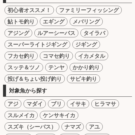
初心者オススメ！
ファミリーフィッシング
鮎トモ釣り
エギング
メバリング
アジング
ルアーシーバス
タイラバ
スーパーライトジギング
ジギング
フカセ釣り
コマセ釣り
イカメタル
スッテ＆ツノ
テンヤ
かかり釣り
投げ＆ちょい投げ釣り
サビキ釣り
対象魚から探す
アジ
マダイ
ブリ
イサキ
ヒラマサ
スルメイカ
ケンサキイカ
スズキ（シーバス）
ナマズ
アユ