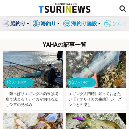
コ
ン
テ
船釣り
海釣り
海釣り施設
ソルト
ン
ツ
へ
YAHAの記事一覧
ス
キ
ッ
プ
ソルトルアー
ソルトルアー
「陸っぱりエギングの釣果は場
エギング入門時に知っておきた
所で決まる！」イカが釣れる立
い【アオリイカの生態】 シーズ
ち位置の見極め…
ンごとの楽し…