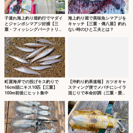
子連れ海上釣り堀釣行でマダイ
海上釣り堀で美味魚シマアジを
とジャンボシマアジ好捕【三
キャッチ【三重・傳八屋】釣れ
重・フィッシングパークトリト
ない時のひと工夫とは？
ン】
町屋海岸での投げキス釣りで
【沖釣り釣果速報】カツオキャ
16cm頭にキス10匹【三重】
スティング便でメバチにシイラ
100m前後にヒット集中
混じりで本命好調（三重・愛
知）