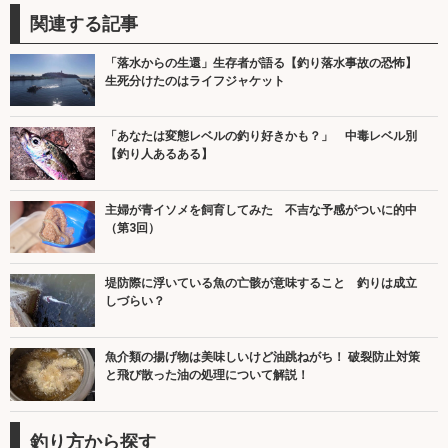
関連する記事
「落水からの生還」生存者が語る【釣り落水事故の恐怖】
生死分けたのはライフジャケット
「あなたは変態レベルの釣り好きかも？」 中毒レベル別
【釣り人あるある】
主婦が青イソメを飼育してみた 不吉な予感がついに的中
（第3回）
堤防際に浮いている魚の亡骸が意味すること 釣りは成立
しづらい？
魚介類の揚げ物は美味しいけど油跳ねがち！ 破裂防止対策
と飛び散った油の処理について解説！
釣り方から探す