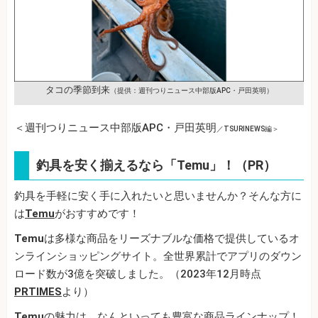
タコの季節到来
（提供：週刊つりニュース中部版APC・戸田英明）
＜週刊つりニュース中部版APC・戸田英明
／TSURINEWS編＞
釣具を安く揃えるなら「Temu」！（PR）
釣具を手軽に安く手に入れたいと思いませんか？そんな方に
は
Temu
がおすすめです！
Temu
は多様な商品をリーズナブルな価格で提供しているオ
ンラインショッピングサイト。全世界累計でアプリのダウン
ロード数が3億を突破しました。（2023年12月時点
PRTIMES
より）
Temu
の魅力は、なんといっても豊富な商品ラインナップ！