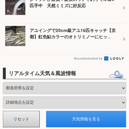
匹手中 天然ミミズに好反応
アユイングで20cm級アユ16匹キャッチ【京
都】虹色鮎カラーのオトリミノーにヒッ...
Recommended by
リアルタイム天気＆風波情報