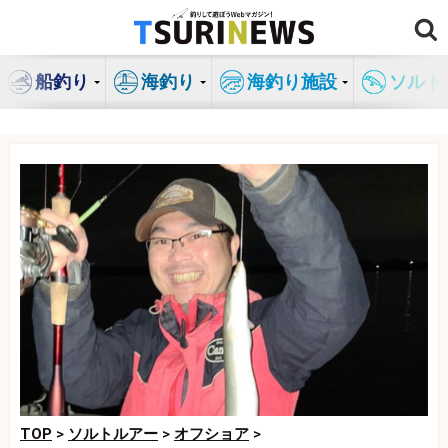
コ
ン
テ
船釣り
海釣り
海釣り施設
ソルト
ン
ツ
へ
ス
キ
ッ
プ
TOP
>
ソルトルアー
>
オフショア
>