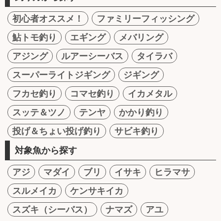
初心者オススメ！
ファミリーフィッシング
鮎トモ釣り
エギング
メバリング
アジング
ルアーシーバス
タイラバ
スーパーライトジギング
ジギング
フカセ釣り
コマセ釣り
イカメタル
スッテ＆ツノ
テンヤ
かかり釣り
投げ＆ちょい投げ釣り
サビキ釣り
対象魚から探す
アジ
マダイ
ブリ
イサキ
ヒラマサ
スルメイカ
ケンサキイカ
スズキ（シーバス）
ナマズ
アユ