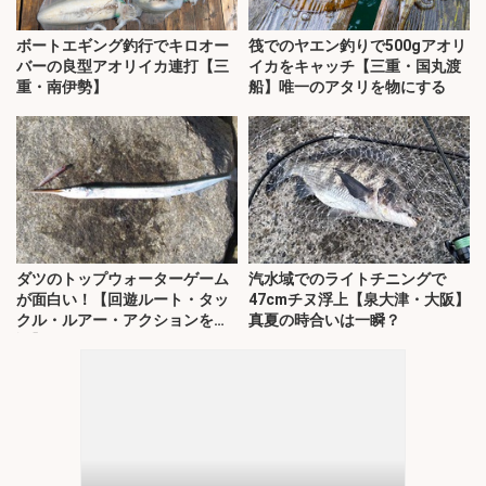
ボートエギング釣行でキロオー
筏でのヤエン釣りで500gアオリ
バーの良型アオリイカ連打【三
イカをキャッチ【三重・国丸渡
重・南伊勢】
船】唯一のアタリを物にする
ダツのトップウォーターゲーム
汽水域でのライトチニングで
が面白い！【回遊ルート・タッ
47cmチヌ浮上【泉大津・大阪】
クル・ルアー・アクションを解
真夏の時合いは一瞬？
説】