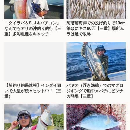
「タイラバ＆SLJ＆バチコン」
阿漕浦海岸での投げ釣りで20cm
なんでもアリの沖釣り釣行【三
筆頭にキス80匹【三重】場所ム
重】多彩魚種をキャッチ
ラは足で攻略
【船釣り釣果速報】イシダイ狙
パヤオ（浮き漁礁）でのマグロ
いで大型が続々ヒット中！（三
ジギングで船中メバチにビンナ
重）
ガ登場【三重】