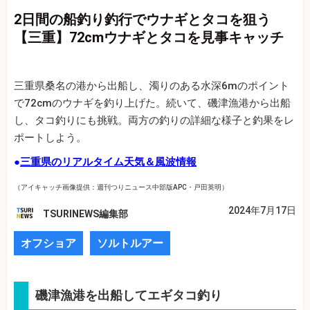
2日間の船釣り釣行でウナギとタコを狙う
【三重】72cmウナギとタコを見事キャッチ
三重県桑名の港から出船し、濁りのある水深6mのポイント
で72cmのウナギを釣り上げた。続いて、磯津漁港から出船
し、タコ釣りにも挑戦。両方の釣りの詳細な様子と釣果をレ
ポートしよう。
●
三重県のリアルタイム天気＆風波情報
（アイキャッチ画像提供：週刊つりニュース中部版APC・戸田英明）
2024年7月17日
TSURINEWS編集部
オフショア
ソルトルアー
磯津漁港を出船してエギタコ釣り