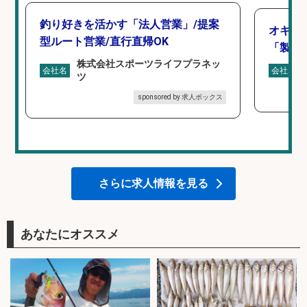
釣り好きを活かす「法人営業」/提案
オキア
型ルート営業/直行直帰OK
「製造
株式会社スポーツライフプラネッ
会社名
会社名
ツ
sponsored by 求人ボックス
さらに求人情報を見る
あなたにオススメ