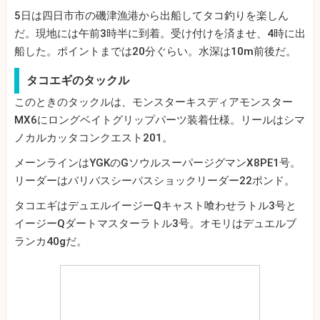
5日は四日市市の磯津漁港から出船してタコ釣りを楽しん
だ。現地には午前3時半に到着。受け付けを済ませ、4時に出
船した。ポイントまでは20分ぐらい。水深は10m前後だ。
タコエギのタックル
このときのタックルは、モンスターキスディアモンスター
MX6にロングベイトグリップパーツ装着仕様。リールはシマ
ノカルカッタコンクエスト201。
メーンラインはYGKのGソウルスーパージグマンX8PE1号。
リーダーはバリバスシーバスショックリーダー22ポンド。
タコエギはデュエルイージーQキャスト喰わせラトル3号と
イージーQダートマスターラトル3号。オモリはデュエルブ
ランカ40gだ。