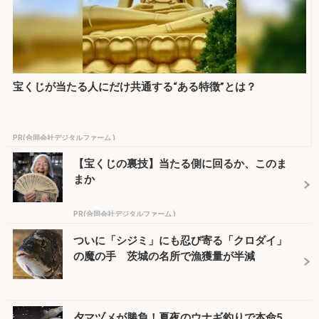
宝くじが当たる人にだけ共通する“ある特徴”とは？
PR(合同会社デジタルファーム )
【宝くじの裏技】当たる側に回るか、このま
まか
PR(合同会社デジタルファーム )
ついに「シジミ」にも忍び寄る「クロダイ」
の魔の手 茨城の名所で漁獲量が半減
夕マヅメが勝負！夏夜のウナギ釣りで本命5