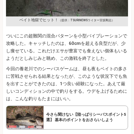
ベイト地獄でヒット！
（提供：TSURINEWSライター宮坂剛志）
ついにこの超難関の混合パターンを小型バイブレーションで
攻略した。キャッチしたのは、60cmを超える良型だが、少
し痩せている。これだけエサが豊富でも食えない個体もいる
ようだとしみじみと眺め、この激戦を終了とした。
今回の養老川でのシーバスゲームは、昼も夜もベイトの多さ
に苦戦させられる結果となったが、このような状況下でも魚
を出すことができたのは、1つ良い経験になった。あえて厳
しいコンディションの中で釣りをする。ウデを上げるために
は、こんな釣りもたまにはいい。
今さら聞けない【陸っぱりシーバスポイント5
選】 基本のポイントをおさらいしよう