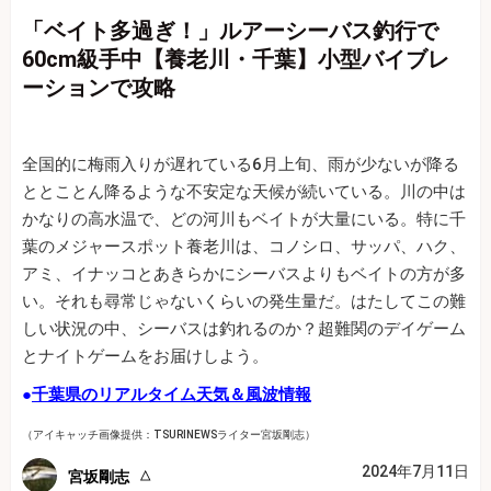
「ベイト多過ぎ！」ルアーシーバス釣行で
60cm級手中【養老川・千葉】小型バイブレ
ーションで攻略
全国的に梅雨入りが遅れている6月上旬、雨が少ないが降る
ととことん降るような不安定な天候が続いている。川の中は
かなりの高水温で、どの河川もベイトが大量にいる。特に千
葉のメジャースポット養老川は、コノシロ、サッパ、ハク、
アミ、イナッコとあきらかにシーバスよりもベイトの方が多
い。それも尋常じゃないくらいの発生量だ。はたしてこの難
しい状況の中、シーバスは釣れるのか？超難関のデイゲーム
とナイトゲームをお届けしよう。
●
千葉県のリアルタイム天気＆風波情報
（アイキャッチ画像提供：TSURINEWSライター宮坂剛志）
2024年7月11日
宮坂剛志