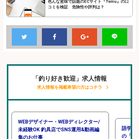
色んな意味で話題のECサイト『Temu』の口
コミを検証 危険性や評判は？
「釣り好き歓迎」求人情報
求人情報を掲載希望の方はコチラ
WEBデザイナー・WEBディレクター/
語学力
未経験OK 釣具店でSNS運用&動画編
の「海外
集のお仕事