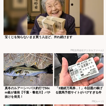
宝くじを知らないまま買う人ほど、外れ続けます
PR(合同会社デジタルファーム)
真冬のルアーシーバス釣行で50c
「3連続万馬券…！」今話題の稼げ
m級が連発【千葉・養老川】バチ
る競馬予想サイトがバグすぎる件
抜けを発見！
PR(ルーツ)