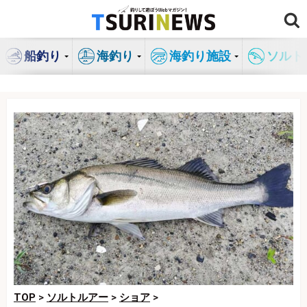
コ
ン
テ
船釣り
海釣り
海釣り施設
ソルト
ン
ツ
へ
ス
キ
ッ
プ
TOP
>
ソルトルアー
>
ショア
>