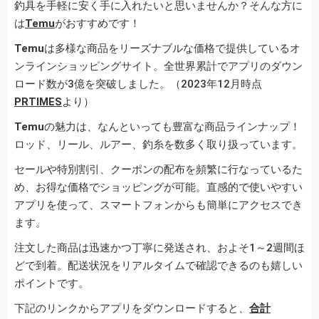
釣具を手軽に安く手に入れたいと思いませんか？そんな方に
は
Temu
がおすすめです！
Temu
は多様な商品をリーズナブルな価格で提供しているオ
ンラインショッピングサイト。全世界累計でアプリのダウン
ロード数が3億を突破しました。（2023年12月時点
PRTIMES
より）
Temu
の魅力は、なんといっても豊富な商品ラインナップ！
ロッド、リール、ルアー、釣糸を数多く取り扱っています。
セールや特別割引、クーポンの配布を頻繁に行なっているた
め、お得な価格でショッピングが可能。直感的で使いやすい
アプリを使って、スマートフォンからも簡単にアクセスでき
ます。
注文した商品は迅速かつ丁寧に発送され、およそ1～2週間ほ
どで到着。配送状況をリアルタイムで確認できるのも嬉しい
ポイントです。
下記のリンクからアプリをダウンロードすると、
合計