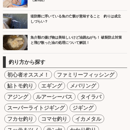
（第3回）
堤防際に浮いている魚の亡骸が意味すること 釣りは成立
しづらい？
魚介類の揚げ物は美味しいけど油跳ねがち！ 破裂防止対策
と飛び散った油の処理について解説！
釣り方から探す
初心者オススメ！
ファミリーフィッシング
鮎トモ釣り
エギング
メバリング
アジング
ルアーシーバス
タイラバ
スーパーライトジギング
ジギング
フカセ釣り
コマセ釣り
イカメタル
スッテ＆ツノ
テンヤ
かかり釣り