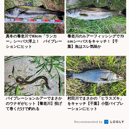
真冬の養老川で83cm「ランカ
養老川のルアーフィッシングで73
ー」シーバス浮上！ バイブレー
cmシーバスをキャッチ！【千
ションにヒット
葉】魚はスレ気味か
バイブレーションルアーでまさか
村田川でまさかの「ヒラスズキ」
のウナギがヒット【養老川】投げ
をキャッチ【千葉】小型バイブレ
て巻くだけで釣れる
ーションにヒット
Recommended by