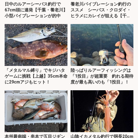
日中のルアーシーバス釣行で
養老川バイブレーション釣行の
67cm頭に連発【千葉・養老川】
ススメ シーバス・クロダイ・
小型バイブレーションが的中
ヒラメにカレイが狙える【千
葉】
「メタルマル縛り」でキジハタ
陸っぱりルアーフィッシングは
ゲームに挑戦【上越】35cm本命
「1投目」が超重要 釣れる期待
に29cmアジもヒット！
度が最も高いのも「1投目」！
本州最南端・串本で五目ジギン
山陰イカメタル釣行で胴長20cm