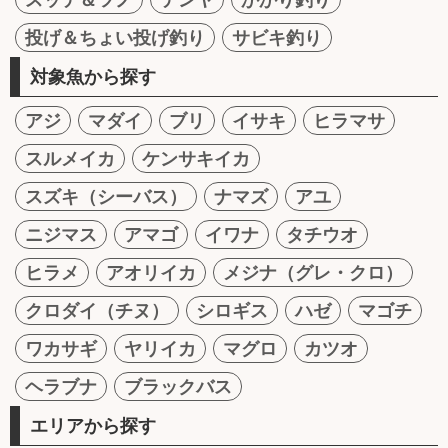
投げ＆ちょい投げ釣り
サビキ釣り
対象魚から探す
アジ
マダイ
ブリ
イサキ
ヒラマサ
スルメイカ
ケンサキイカ
スズキ（シーバス）
ナマズ
アユ
ニジマス
アマゴ
イワナ
タチウオ
ヒラメ
アオリイカ
メジナ（グレ・クロ）
クロダイ（チヌ）
シロギス
ハゼ
マゴチ
ワカサギ
ヤリイカ
マグロ
カツオ
ヘラブナ
ブラックバス
エリアから探す