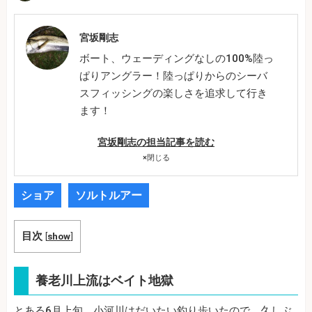
宮坂剛志
ボート、ウェーディングなしの100%陸っ
ぱりアングラー！陸っぱりからのシーバ
スフィッシングの楽しさを追求して行き
ます！
宮坂剛志の担当記事を読む
×
閉じる
ショア
ソルトルアー
目次
[
show
]
養老川上流はベイト地獄
とある6月上旬、小河川はだいたい釣り歩いたので、久しぶ