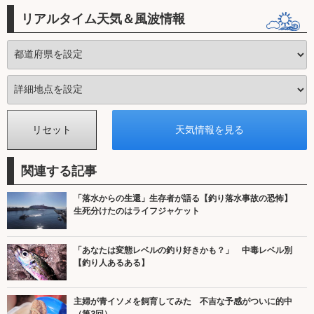
リアルタイム天気＆風波情報
関連する記事
「落水からの生還」生存者が語る【釣り落水事故の恐怖】
生死分けたのはライフジャケット
「あなたは変態レベルの釣り好きかも？」 中毒レベル別
【釣り人あるある】
主婦が青イソメを飼育してみた 不吉な予感がついに的中