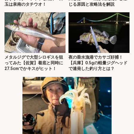
玉は泉南のタチウオ！
じる原因と攻略法を解説
メタルジグで大型シロギスを狙
夜の垂水漁港でカサゴ好捕！
ってみた【佐賀】着底と同時に
【兵庫】0.5gの軽量ジグヘッド
27.5cmでかキスがヒット！
で連発した釣り方とは？