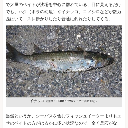
で大量のベイトが浅場を中心に群れている。目に見えるだけ
でも、ハク（ボラの幼魚）やイナッコ、コノシロなどが数万
匹はいて、スレ掛かりしたり普通に釣れたりしてくる。
イナッコ
（提供：TSURINEWSライター宮坂剛志）
当然というか、シーバスを含むフィッシュイーターよりもエ
サのベイトの方がはるかに多い状況なので、全く反応がな