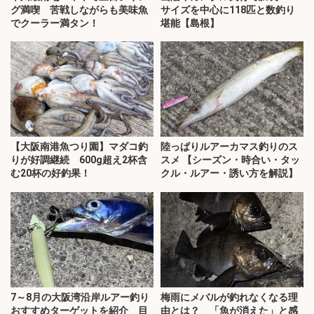
グ満喫 苦戦しながらも美味魚
サイズを中心に118匹と数釣り
でクーラー満タン！
堪能【島根】
【大阪南港魚つり園】マダコ釣
陸っぱりルアーカマス釣りのス
りが好調継続 600g超え2杯含
スメ 【シーズン・時合い・タッ
む20杯の好釣果！
クル・ルアー・誘い方を解説】
7～8月の大阪湾沿岸ルアー釣り
梅雨にメバルが釣れなくなる理
おすすめターゲットを紹介 目
由とは？ 「魚が消えた」と感