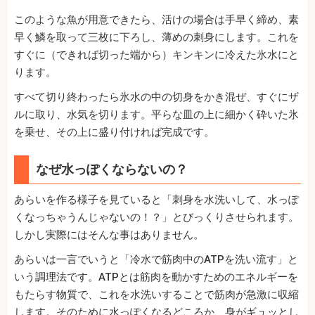
このような魚が用意できたら、活けの場合は手早く締め、素
早く鱗を取って三枚に下ろし、薄めの刺身にします。これを
すぐに（できれば切った端から）キンキンに冷えた氷水にと
ります。
すべて切り終わったら氷水の中の切身をかき混ぜ、すぐにザ
ルに取り、水気を切ります。平らな皿の上に細かく砕いた氷
を乗せ、その上に盛り付ければ完成です。
なぜ水っぽくならないの？
あらいを作る様子を見ていると「刺身を水洗いして、水っぽ
くなっちゃうんじゃないの！？」とびっくりさせられます。
しかし実際にはそんな事はありません。
あらいは一言でいうと「冷水で筋肉中のATPを洗い流す」と
いう調理法です。ATPとは筋肉を動かすためのエネルギーを
もたらす物質で、これを水洗いすることで筋肉が急激に収縮
します。そのために水っぽくなるどころか、身がギュッとし