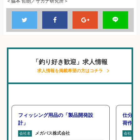
＜脇本 哲朗／サカナ研究所＞
「釣り好き歓迎」求人情報
求人情報を掲載希望の方はコチラ
フィッシング用品の「製品開発設
仕分け
計」
荷作業
メガバス株式会社
会社名
会社名