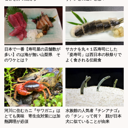
日本で一番【寿司屋の店舗数が
サカナを丸々１匹寿司にした
多い】のは海が無い山梨県 そ
「姿寿司」は西日本の秋祭りで
のワケとは？
よく食される伝統食
河川に住むカニ『サワガニ』は
水族館の人気者『チンアナゴ』
とても美味 寄生虫対策には加
の「チン」って何？ 顔が日本
熱調理が必須
犬に似ていることが由来