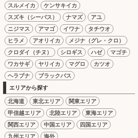
スルメイカ
ケンサキイカ
スズキ（シーバス）
ナマズ
アユ
ニジマス
アマゴ
イワナ
タチウオ
ヒラメ
アオリイカ
メジナ（グレ・クロ）
クロダイ（チヌ）
シロギス
ハゼ
マゴチ
ワカサギ
ヤリイカ
マグロ
カツオ
ヘラブナ
ブラックバス
エリアから探す
北海道
東北エリア
関東エリア
甲信越エリア
北陸エリア
東海エリア
関西エリア
中国エリア
四国エリア
九州エリア
海外