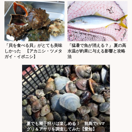
「貝を食べる貝」がとても美味
「猛暑で魚が消える？」 夏の高
しかった 【アカニシ・ツメタ
水温が釣果に与える影響と攻略
ガイ・イボニシ】
法
夏でも潮干狩りは楽しめる！ 前島でハマ
グリ＆アサリを調査してみた【愛知】