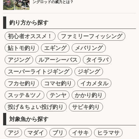
ングロッドの威力とは？
釣り方から探す
初心者オススメ！
ファミリーフィッシング
鮎トモ釣り
エギング
メバリング
アジング
ルアーシーバス
タイラバ
スーパーライトジギング
ジギング
フカセ釣り
コマセ釣り
イカメタル
スッテ＆ツノ
テンヤ
かかり釣り
投げ＆ちょい投げ釣り
サビキ釣り
対象魚から探す
アジ
マダイ
ブリ
イサキ
ヒラマサ