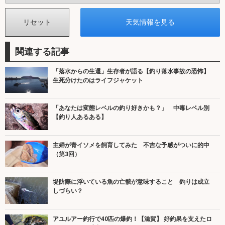
関連する記事
「落水からの生還」生存者が語る【釣り落水事故の恐怖】
生死分けたのはライフジャケット
「あなたは変態レベルの釣り好きかも？」 中毒レベル別
【釣り人あるある】
主婦が青イソメを飼育してみた 不吉な予感がついに的中
（第3回）
堤防際に浮いている魚の亡骸が意味すること 釣りは成立
しづらい？
アユルアー釣行で40匹の爆釣！【滋賀】 好釣果を支えたロ