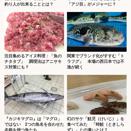
釣り人が出来ることとは？
「アジ目」がメジャーに？
注目集めるアイヌ料理：「魚の
関東でブランド化がすすむ「ト
チタタプ」 調理法はアニサキ
ラフグ」 本場の西日本では不
ス対策にも？
漁が続く
『カジキマグロ』は「マグロ」
幻のサケ「鮭児（けいじ）」を
ではない 2つの魚名を合わせた
食べてみた 「時鮭（ときしら
名称を持つ魚たち
ず）」との違いとは？