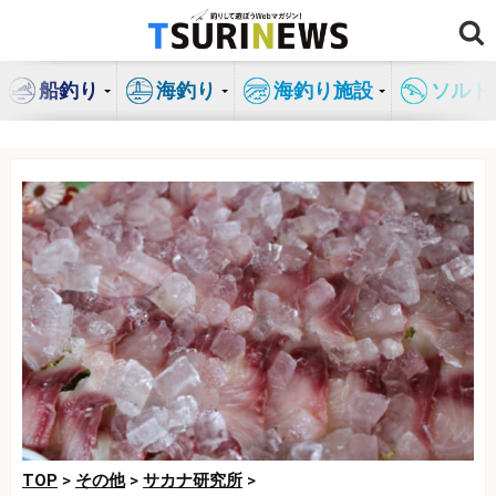
コ
ン
テ
船釣り
海釣り
海釣り施設
ソルト
ン
ツ
へ
ス
キ
ッ
プ
TOP
>
その他
>
サカナ研究所
>