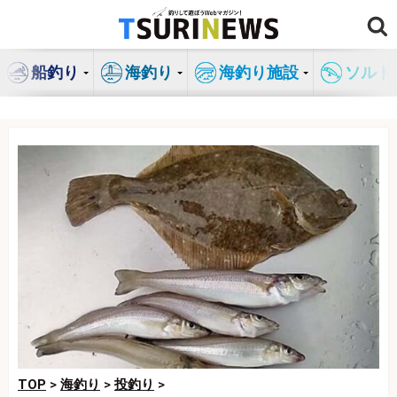
コ
ン
テ
船釣り
海釣り
海釣り施設
ソルト
ン
ツ
へ
ス
キ
ッ
プ
TOP
>
海釣り
>
投釣り
>