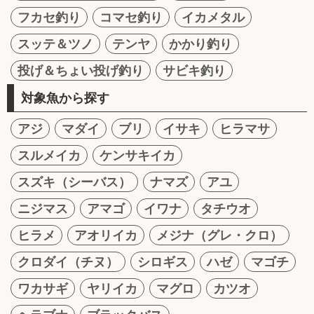
フカセ釣り
コマセ釣り
イカメタル
スッテ＆ツノ
テンヤ
かかり釣り
投げ＆ちょい投げ釣り
サビキ釣り
対象魚から探す
アジ
マダイ
ブリ
イサキ
ヒラマサ
スルメイカ
ケンサキイカ
スズキ（シーバス）
ナマズ
アユ
ニジマス
アマゴ
イワナ
タチウオ
ヒラメ
アオリイカ
メジナ（グレ・クロ）
クロダイ（チヌ）
シロギス
ハゼ
マゴチ
ワカサギ
ヤリイカ
マグロ
カツオ