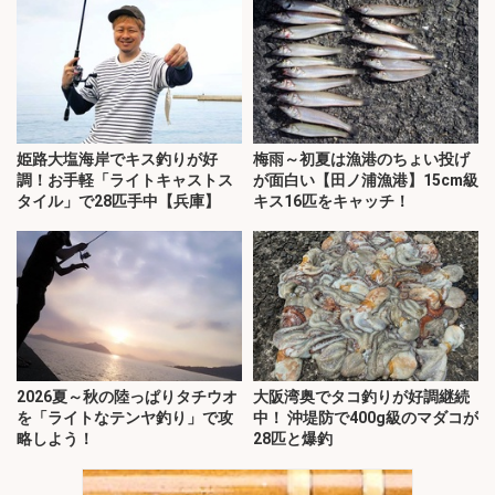
姫路大塩海岸でキス釣りが好
梅雨～初夏は漁港のちょい投げ
調！お手軽「ライトキャストス
が面白い【田ノ浦漁港】15cm級
タイル」で28匹手中【兵庫】
キス16匹をキャッチ！
2026夏～秋の陸っぱりタチウオ
大阪湾奥でタコ釣りが好調継続
を「ライトなテンヤ釣り」で攻
中！ 沖堤防で400g級のマダコが
略しよう！
28匹と爆釣