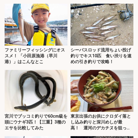
ファミリーフィッシングにオス
シーバスロッド流用ちょい投げ
スメ！ 「小田原漁港（早川
釣りでキス10匹 食い渋りを速
港）」はこんなとこ
めの引き釣りで攻略！
宮川でブッコミ釣りで60cm級を
東京出張のお供にクロダイ落と
頭にウナギ3匹！【三重】3種の
し込み釣りと深川めしが最
エサを比較してみた
高！ 運河のデカチヌを狙って
みた