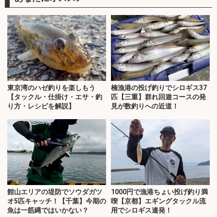
東京湾のハゼ釣りを楽しもう
楠漁港の投げ釣りでシロギス37
【タックル・仕掛け・エサ・釣
匹【三重】群れ回遊コースの発
り方・レシピを解説】
見が数釣りへの近道！
館山エリアの堤防でソウダガツ
1000円で漁港ちょい投げ釣り満
オ5匹キャッチ！【千葉】今期の
喫【京都】エギングタックル流
魚は一筋縄ではいかない？
用でシロギス連発！