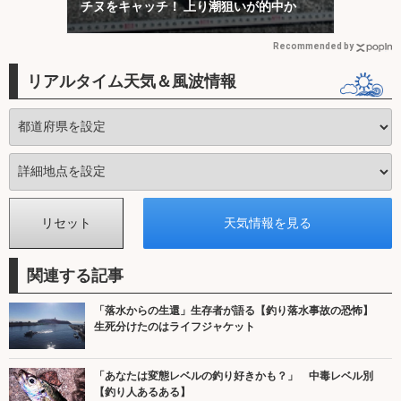
チヌをキャッチ！ 上り潮狙いが的中か
Recommended by
リアルタイム天気＆風波情報
関連する記事
「落水からの生還」生存者が語る【釣り落水事故の恐怖】
生死分けたのはライフジャケット
「あなたは変態レベルの釣り好きかも？」 中毒レベル別
【釣り人あるある】