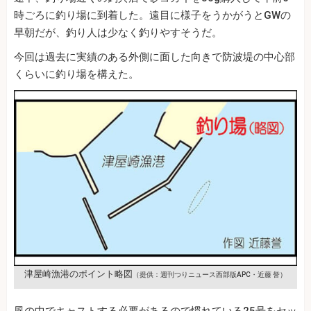
時ごろに釣り場に到着した。遠目に様子をうかがうとGWの
早朝だが、釣り人は少なく釣りやすそうだ。
今回は過去に実績のある外側に面した向きで防波堤の中心部
くらいに釣り場を構えた。
津屋崎漁港のポイント略図
（提供：週刊つりニュース西部版APC・近藤 誉）
風の中でキャストする必要があるので慣れている25号をセッ