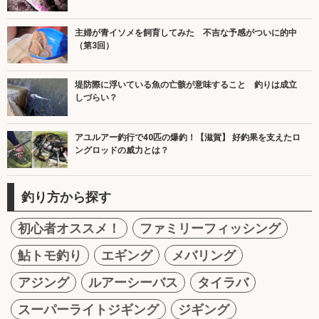
主婦が青イソメを飼育してみた 不吉な予感がついに的中
（第3回）
堤防際に浮いている魚の亡骸が意味すること 釣りは成立
しづらい？
アユルアー釣行で40匹の爆釣！【滋賀】 好釣果を支えたロ
ングロッドの威力とは？
釣り方から探す
初心者オススメ！
ファミリーフィッシング
鮎トモ釣り
エギング
メバリング
アジング
ルアーシーバス
タイラバ
スーパーライトジギング
ジギング