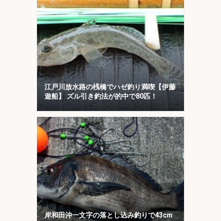
江戸川放水路の桟橋でハゼ釣り満喫【伊藤
遊船】 ズル引き釣法が的中で80匹！
岸和田沖一文字の落とし込み釣りで43cm