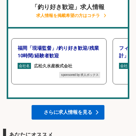
「釣り好き歓迎」求人情報
求人情報を掲載希望の方はコチラ
福岡「現場監督」/釣り好き歓迎/残業
フィッ
10時間/経験者歓迎
計」
広松久水産株式会社
会社名
会社名
sponsored by 求人ボックス
さらに求人情報を見る
あなたにオススメ