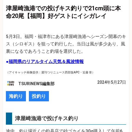
津屋崎漁港での投げキス釣りで21cm頭に本
命20尾【福岡】好ゲストにイシガレイ
5月3日。福岡・福津市にある津屋崎漁港へシーズン開幕のキ
ス（シロギス）を狙って釣行した。当日は風が多少あり、風
裏になるであろうこと釣場を選択した。
●
福岡県のリアルタイム天気＆風波情報
（アイキャッチ画像提供：
週刊つりニュース西部版APC・近藤 誉
）
2024年5月27日
TSURINEWS編集部
海釣り
投釣り
津屋崎漁港で投げキス釣り
途中、釣り場近くの釣具店で砂ゴカイを30g購入して午前6