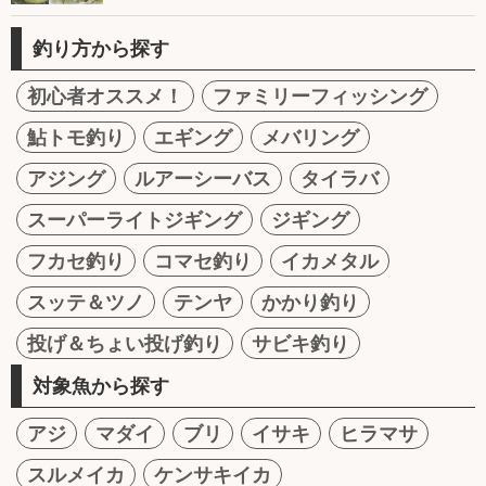
釣り方から探す
初心者オススメ！
ファミリーフィッシング
鮎トモ釣り
エギング
メバリング
アジング
ルアーシーバス
タイラバ
スーパーライトジギング
ジギング
フカセ釣り
コマセ釣り
イカメタル
スッテ＆ツノ
テンヤ
かかり釣り
投げ＆ちょい投げ釣り
サビキ釣り
対象魚から探す
アジ
マダイ
ブリ
イサキ
ヒラマサ
スルメイカ
ケンサキイカ