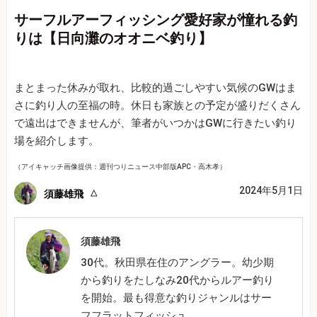
サーフルアーフィッシング愛好家が憧れる釣
りは【日向灘のオオニベ釣り】
まとまった休みが取れ、比較的過ごしやすい気候のGWはま
さに釣り人の至福の時。休日も家族との予定が盛りだくさん
で遠出はできませんが、筆者がいつかはGWに行きたい釣り
場を紹介します。
（アイキャッチ画像提供：週刊つりニュース中部版APC・高木孝）
2024年5月1日
須藤雄飛
須藤雄飛
30代。秋田県在住のアングラー。幼少期
から釣りをたしなみ20代からルアー釣り
を開始。最も得意な釣りジャンルはサー
フフラットフィッシュ。