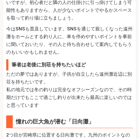
いですが、初心者だと隣の人の仕掛けに引っ掛けてしまう可
能性もありますから、人が少ないポイントでやるかスペース
を取って釣り場に立ちましょう。
今はSNSも普及しています。SNSを通じて親しくなった遠州
灘をホームとする釣り人に、車を停めやすいポイントを事前
に聞いておいたり、その人と待ち合わせして案内してもらう
のもいいかもしれません。
筆者は老後に別荘を持ちたいほど
ただの夢ではありますが、子供が自立したら遠州灘近辺に別
荘を持ちたいです。
私の地元では冬の釣りは完全なオフシーズンなので、その時
期だけでもここで過ごし釣りが出来たら最高に楽しいのでは
と思っています
憧れの巨大魚が潜む「日向灘」
2つ目が宮崎県に位置する日向灘です。九州のポイントなの