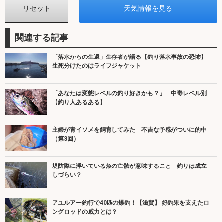
関連する記事
「落水からの生還」生存者が語る【釣り落水事故の恐怖】
生死分けたのはライフジャケット
「あなたは変態レベルの釣り好きかも？」 中毒レベル別
【釣り人あるある】
主婦が青イソメを飼育してみた 不吉な予感がついに的中
（第3回）
堤防際に浮いている魚の亡骸が意味すること 釣りは成立
しづらい？
アユルアー釣行で40匹の爆釣！【滋賀】 好釣果を支えたロ
ングロッドの威力とは？