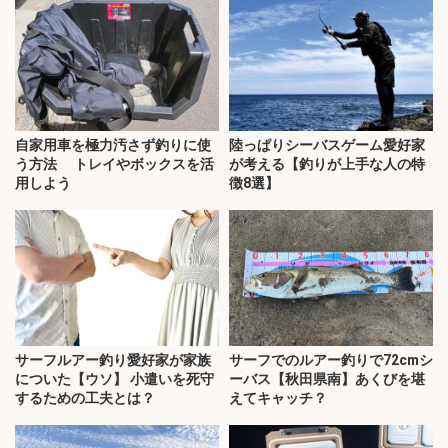
自家用車を極力汚さず釣りに使
陸っぱりシーバスゲーム愛好家
う方法 トレイやボックスを活
が考える【釣りが上手な人の特
用しよう
徴8選】
サーフルアー釣り愛好家が家族
サーフでのルアー釣りで72cmシ
についた【ウソ】 小遣いを死守
ーバス【秋田県南】あくびを堪
するための工夫とは？
えてキャッチ？