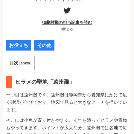
須藤雄飛の担当記事を読む
×
閉じる
お役立ち
その他
目次
[
show
]
ヒラメの聖地「遠州灘」
一つ目は遠州灘です。遠州灘は静岡県から愛知県にかけて広
く砂浜が伸びており、地図で見ると大きなアーチを描いてい
ます。
そこには小魚が寄り付きやすく、それを追ってヒラメや青物
もやってきます。ポイントが広大な分、遠州灘では各地で毎