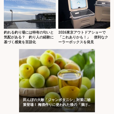
釣れる釣り場には特有の匂いと
2026東京アウトドアショーで
気配がある？ 釣り人の経験に
「これありかも！」 便利なク
基づく感覚を言語化
ーラーボックスを発見
田んぼの大敵「ジャンボタニシ」対策に秘
策登場！ 梅酒作りに使われた後の「漬け
梅」が効く？