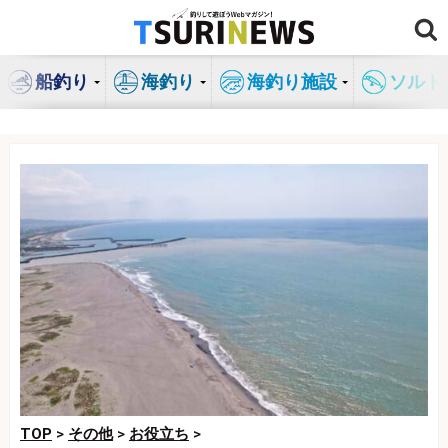
コ
ン
テ
船釣り
海釣り
海釣り施設
ソルト
ン
ツ
へ
ス
キ
ッ
プ
TOP
>
その他
>
お役立ち
>