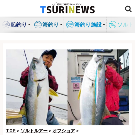
コ
ン
テ
船釣り
海釣り
海釣り施設
ソルト
ン
ツ
へ
ス
キ
ッ
プ
TOP
>
ソルトルアー
>
オフショア
>