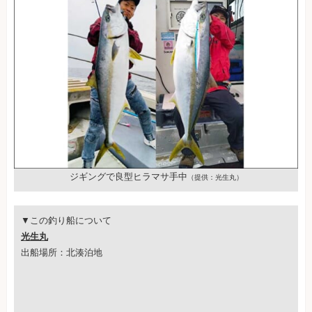
ジギングで良型ヒラマサ手中
（提供：光生丸）
▼この釣り船について
光生丸
出船場所：北湊泊地