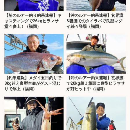
【船のルアー釣り釣果速報】キ
【沖のルアー釣果速報】玄界灘
ャスティングで26kgヒラマサ
&響灘でのタイラバで良型マダ
堂々参上！（福岡）
イ続々登場（福岡）
【釣果速報】メダイ五目釣りで
【沖のルアー釣果速報】玄界灘
8kg超え良型本命がゲスト混じ
で20kg超え筆頭に良型ヒラマサ
りで浮上（福岡）
が好ヒット中（福岡）