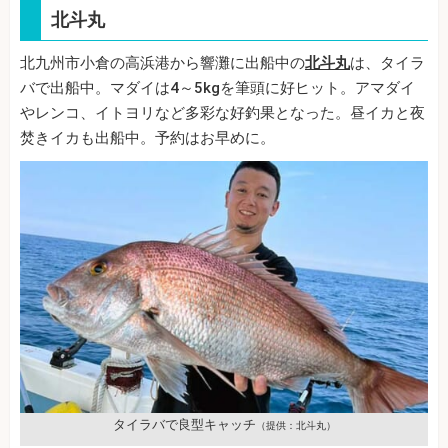
北斗丸
北九州市小倉の高浜港から響灘に出船中の
北斗丸
は、タイラ
バで出船中。マダイは4～5kgを筆頭に好ヒット。アマダイ
やレンコ、イトヨリなど多彩な好釣果となった。昼イカと夜
焚きイカも出船中。予約はお早めに。
タイラバで良型キャッチ
（提供：北斗丸）