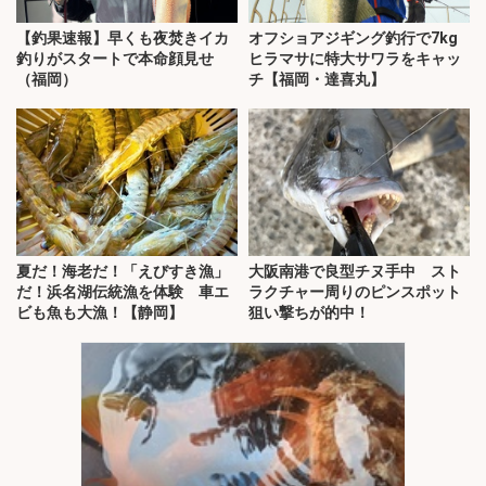
【釣果速報】早くも夜焚きイカ
オフショアジギング釣行で7kg
釣りがスタートで本命顔見せ
ヒラマサに特大サワラをキャッ
（福岡）
チ【福岡・達喜丸】
夏だ！海老だ！「えびすき漁」
大阪南港で良型チヌ手中 スト
だ！浜名湖伝統漁を体験 車エ
ラクチャー周りのピンスポット
ビも魚も大漁！【静岡】
狙い撃ちが的中！