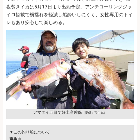
夜焚きイカは5月17日より出船予定。アンチローリングジャ
イロ搭載で横揺れを軽減し船酔いしにくく、女性専用のトイ
レもあり安心して楽しめる。
アマダイ五目で好土産確保
（提供：宝生丸）
▼この釣り船について
宝生丸