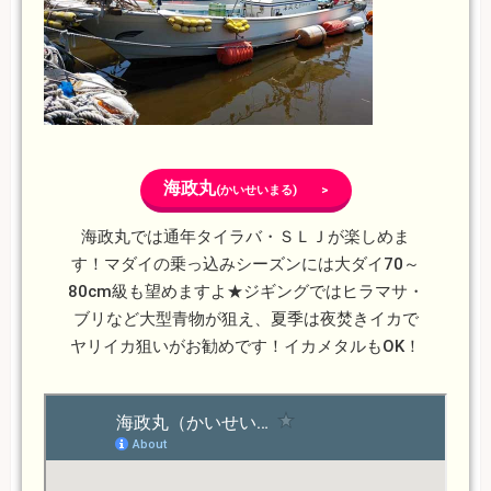
海政丸
(かいせいまる) >
海政丸では通年タイラバ・ＳＬＪが楽しめま
す！マダイの乗っ込みシーズンには大ダイ70～
80cm級も望めますよ★ジギングではヒラマサ・
ブリなど大型青物が狙え、夏季は夜焚きイカで
ヤリイカ狙いがお勧めです！イカメタルもOK！