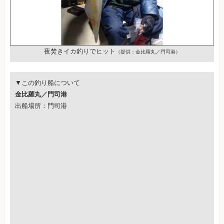
夜焚きイカ釣りでヒット
（提供：金比羅丸／門司港）
▼この釣り船について
金比羅丸／門司港
出船場所：門司港