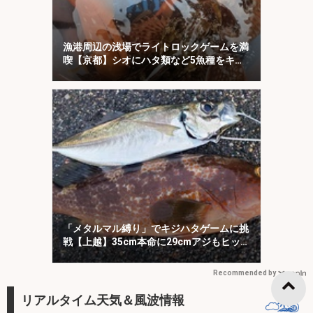
漁港周辺の浅場でライトロックゲームを満
喫【京都】シオにハタ類など5魚種をキャ
ッチ！
「メタルマル縛り」でキジハタゲームに挑
戦【上越】35cm本命に29cmアジもヒッ
ト！
Recommended by
リアルタイム天気＆風波情報