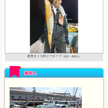
夜焚きイカ釣りでキープ
（提供：海政丸）
海政丸