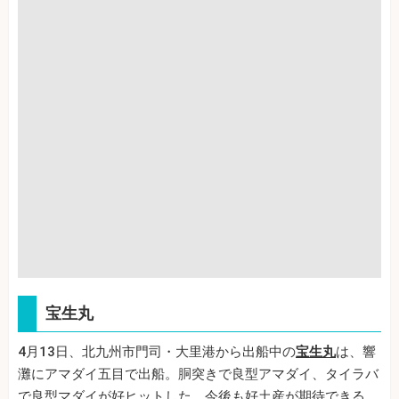
宝生丸
4月13日、北九州市門司・大里港から出船中の
宝生丸
は、響
灘にアマダイ五目で出船。胴突きで良型アマダイ、タイラバ
で良型マダイが好ヒットした。今後も好土産が期待できる。