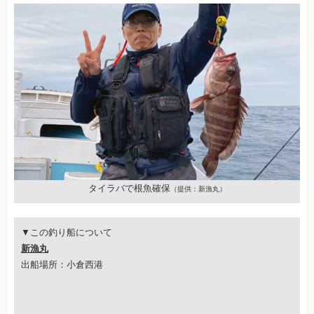
タイラバで根魚確保
（提供：新漁丸）
▼この釣り船について
新漁丸
出船場所：小倉西港