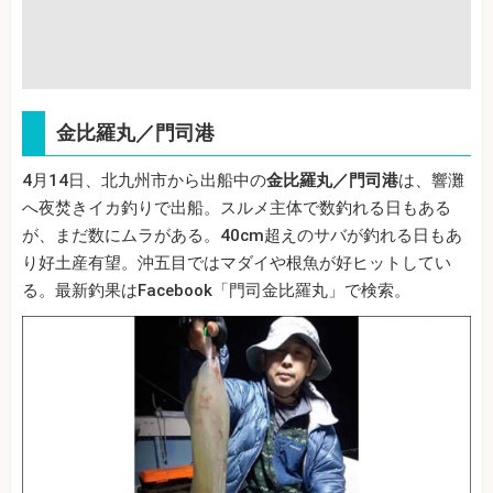
金比羅丸／門司港
4月14日、北九州市から出船中の
金比羅丸／門司港
は、響灘
へ夜焚きイカ釣りで出船。スルメ主体で数釣れる日もある
が、まだ数にムラがある。40cm超えのサバが釣れる日もあ
り好土産有望。沖五目ではマダイや根魚が好ヒットしてい
る。最新釣果はFacebook「門司金比羅丸」で検索。