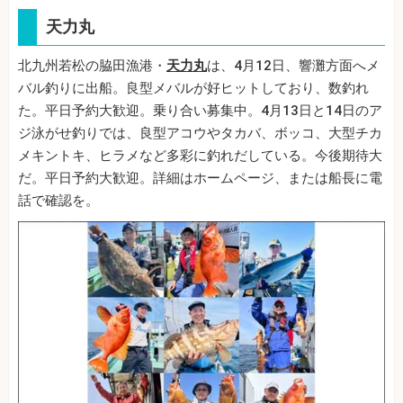
天力丸
北九州若松の脇田漁港・
天力丸
は、4月12日、響灘方面へメ
バル釣りに出船。良型メバルが好ヒットしており、数釣れ
た。平日予約大歓迎。乗り合い募集中。4月13日と14日のア
ジ泳がせ釣りでは、良型アコウやタカバ、ボッコ、大型チカ
メキントキ、ヒラメなど多彩に釣れだしている。今後期待大
だ。平日予約大歓迎。詳細はホームページ、または船長に電
話で確認を。