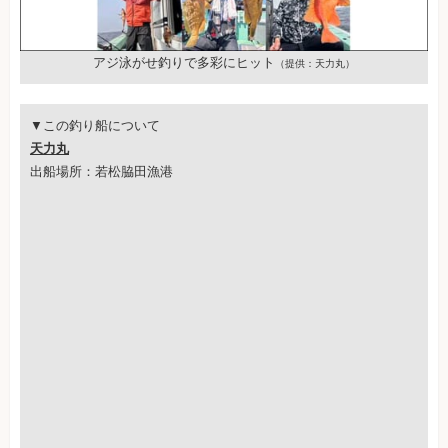
アジ泳がせ釣りで多彩にヒット
（提供：天力丸）
▼この釣り船について
天力丸
出船場所：若松脇田漁港