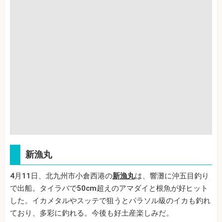
新漁丸
4月11日、北九州市小倉西港の
新漁丸
は、響灘に沖五目釣り
で出船。タイラバで50cm超えのアマダイと根魚が好ヒット
した。イカメタルやスッテで狙うとパラソル級のイカも釣れ
ており、多彩に釣れる。今後も好土産楽しみだ。