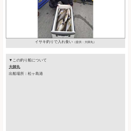
イサキ釣りで入れ食い
（提供：大師丸）
▼この釣り船について
大師丸
出船場所：松ヶ島港