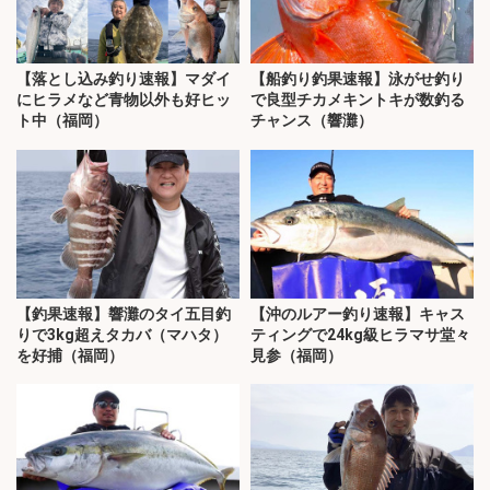
【落とし込み釣り速報】マダイ
【船釣り釣果速報】泳がせ釣り
にヒラメなど青物以外も好ヒッ
で良型チカメキントキが数釣る
ト中（福岡）
チャンス（響灘）
【釣果速報】響灘のタイ五目釣
【沖のルアー釣り速報】キャス
りで3kg超えタカバ（マハタ）
ティングで24kg級ヒラマサ堂々
を好捕（福岡）
見参（福岡）