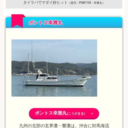
タイラバでマダイ好ヒット
（提供：PONTOS・幸雅丸）
ポントス幸雅丸
ポントス幸雅丸
(こうがまる) >
九州の北部の玄界灘・響灘は、沖合に対馬海流