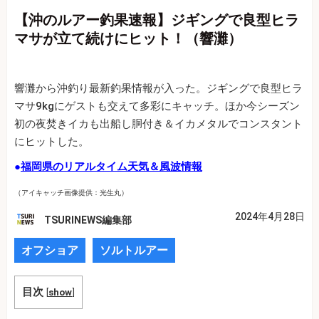
【沖のルアー釣果速報】ジギングで良型ヒラ
マサが立て続けにヒット！（響灘）
響灘から沖釣り最新釣果情報が入った。ジギングで良型ヒラ
マサ9kgにゲストも交えて多彩にキャッチ。ほか今シーズン
初の夜焚きイカも出船し胴付き＆イカメタルでコンスタント
にヒットした。
●
福岡県のリアルタイム天気＆風波情報
（アイキャッチ画像提供：光生丸）
2024年4月28日
TSURINEWS編集部
オフショア
ソルトルアー
目次
[
show
]