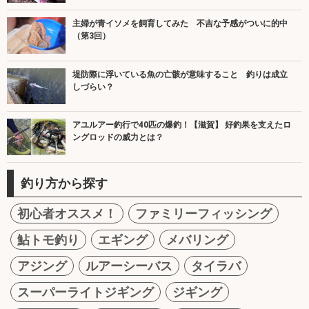
主婦が青イソメを飼育してみた 不吉な予感がついに的中
（第3回）
堤防際に浮いている魚の亡骸が意味すること 釣りは成立
しづらい？
アユルアー釣行で40匹の爆釣！【滋賀】 好釣果を支えたロ
ングロッドの威力とは？
釣り方から探す
初心者オススメ！
ファミリーフィッシング
鮎トモ釣り
エギング
メバリング
アジング
ルアーシーバス
タイラバ
スーパーライトジギング
ジギング