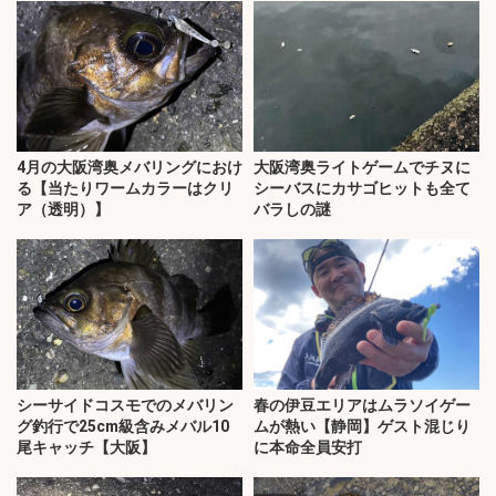
4月の大阪湾奥メバリングにおけ
大阪湾奥ライトゲームでチヌに
る【当たりワームカラーはクリ
シーバスにカサゴヒットも全て
ア（透明）】
バラしの謎
シーサイドコスモでのメバリン
春の伊豆エリアはムラソイゲー
グ釣行で25cm級含みメバル10
ムが熱い【静岡】ゲスト混じり
尾キャッチ【大阪】
に本命全員安打