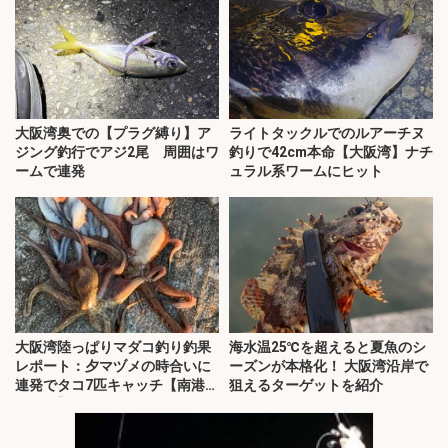
大阪湾奥での【プラグ縛り】ア
ライトタックルでのルアーチヌ
ジング釣行でアジ2尾 周囲はワ
釣りで42cm本命【大阪湾】ナチ
ームで連発
ュラル系ワームにヒット
大阪湾陸っぱりマダコ釣り釣果
海水温25℃を超えると夏魚のシ
レポート：夕マヅメの時合いに
ーズンが本格化！ 大阪湾沿岸で
連発でタコ7匹キャッチ【南港魚
狙えるターゲットを紹介
つり園】