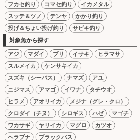
フカセ釣り
コマセ釣り
イカメタル
スッテ＆ツノ
テンヤ
かかり釣り
投げ＆ちょい投げ釣り
サビキ釣り
対象魚から探す
アジ
マダイ
ブリ
イサキ
ヒラマサ
スルメイカ
ケンサキイカ
スズキ（シーバス）
ナマズ
アユ
ニジマス
アマゴ
イワナ
タチウオ
ヒラメ
アオリイカ
メジナ（グレ・クロ）
クロダイ（チヌ）
シロギス
ハゼ
マゴチ
ワカサギ
ヤリイカ
マグロ
カツオ
ヘラブナ
ブラックバス