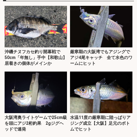
沖磯チヌフカセ釣り開幕戦で
厳寒期の大阪湾でもアジングで
50cm「年無し」手中【和歌山】
アジ4尾キャッチ 全て水色のワ
居着きの個体がメインか
ームにヒット
大阪湾奥ライトゲームで25cm級
水温11度の厳寒期に陸っぱりア
を頭にアジ2桁釣果 2gジグヘ
ジング成立【大阪】足元のボト
ッドで連発
ムでヒット