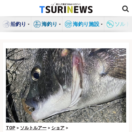
コ
ン
テ
船釣り
海釣り
海釣り施設
ソルト
ン
ツ
へ
ス
キ
ッ
プ
TOP
>
ソルトルアー
>
ショア
>