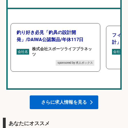
釣り好き必見「釣具の設計開
フィッ
発」/DAIWA公認製品/年休117日
計」
株式会社スポーツライフプラネッ
会社名
会社名
ツ
sponsored by 求人ボックス
さらに求人情報を見る
あなたにオススメ