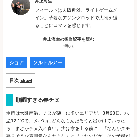
井上海生
フィールドは大阪近郊。ライトゲームメ
イン。華奢なアジングロッドで大物を獲
ることにロマンを感じます。
井上海生の担当記事を読む
×
閉じる
ショア
ソルトルアー
目次
[
show
]
順調すぎる春チヌ
場所は大阪南港。チヌが随一に多いエリアだ。3月28日、水
温12.1℃で、メバルはどんなもんだろうと出かけていった
ら、まさかチヌ入れ食い。実は家を出る前に、「なんかタモ
要りそうな雰囲気なんだよな」と思ったのだが、その予感が