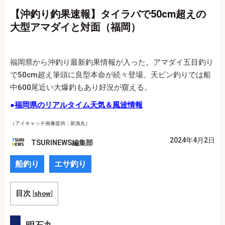
【沖釣り釣果速報】タイラバで50cm超えの
大型アマダイと対面（福岡）
福岡県から沖釣り最新釣果情報が入った。アマダイ五目釣り
で50cm超え筆頭に良型本命が続々登場。天ビン釣りでは船
中600尾近い大爆釣もあり好況が窺える。
●
福岡県のリアルタイム天気＆風波情報
（アイキャッチ画像提供：新漁丸）
2024年4月2日
TSURINEWS編集部
船釣り
エサ釣り
目次
[
show
]