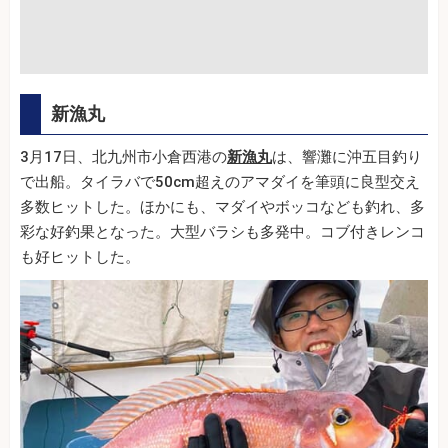
新漁丸
3月17日、北九州市小倉西港の
新漁丸
は、響灘に沖五目釣り
で出船。タイラバで50cm超えのアマダイを筆頭に良型交え
多数ヒットした。ほかにも、マダイやボッコなども釣れ、多
彩な好釣果となった。大型バラシも多発中。コブ付きレンコ
も好ヒットした。