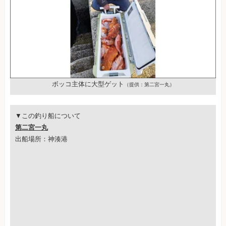
ボッコ主体に大型ゲット
（提供：第二宮一丸）
▼この釣り船について
第二宮一丸
出船場所：神湊港