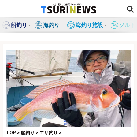
コ
ン
テ
船釣り
海釣り
海釣り施設
ソルト
ン
ツ
へ
ス
キ
ッ
プ
TOP
>
船釣り
>
エサ釣り
>