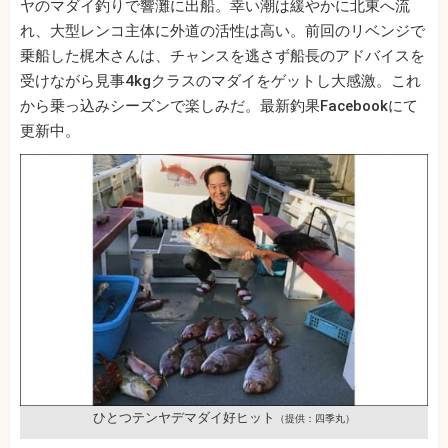
ヤのマダイ釣りで響灘に出船。幸い潮は緩やかに北東へ流
れ、大型レンコ主体に外道の活性は高い。前回のリベンジで
乗船した梶木さんは、チャンスを逃さず船長のアドバイスを
受けながら見事4kgクラスのマダイをゲットし大感激。これ
から乗っ込みシーズンで楽しみだ。最新釣果Facebookにて
更新中。
ひとつテンヤデマダイ好ヒット
（提供：四季丸）