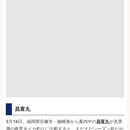
昌富丸
3月16日、福岡県宗像市・鐘崎港から案内中の
昌富丸
が玄界
灘の夜焚きイカ釣りに出船すると、まだまだシーズン前だが