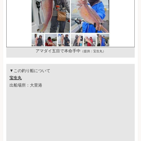
アマダイ五目で本命手中
（提供：宝生丸）
▼この釣り船について
宝生丸
出船場所：大里港