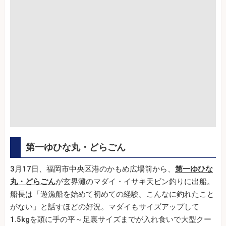
第一ゆひな丸・どらごん
3月17日、福岡市中央区港のかもめ広場前から、
第一ゆひな
丸・どらごん
が玄界灘のマダイ・イサキ天ビン釣りに出船。
船長は「遊漁船を始めて初めての経験。こんなに釣れたこと
がない」と話すほどの好況。マダイもサイズアップして
1.5kgを頭に手の平～足裏サイズまでが入れ食いで大型クー