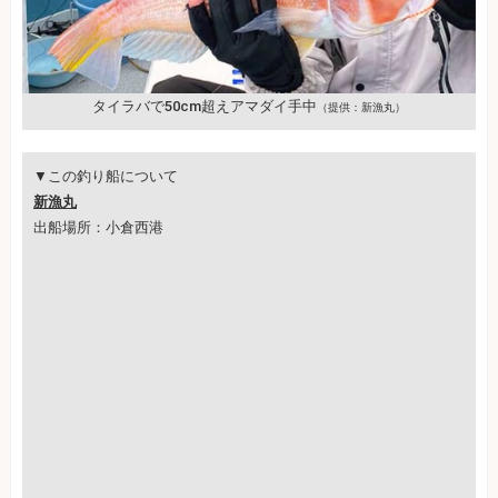
タイラバで50cm超えアマダイ手中
（提供：新漁丸）
▼この釣り船について
新漁丸
出船場所：小倉西港