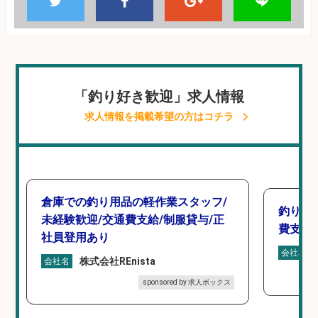
「釣り好き歓迎」求人情報
求人情報を掲載希望の方はコチラ
倉庫での釣り用品の軽作業スタッフ/
釣り具
未経験歓迎/交通費支給/制服貸与/正
費支給
社員登用あり
会社名
株式会社REnista
会社名
sponsored by 求人ボックス