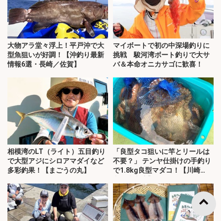
大物アラ堂々浮上！平戸沖で大
マイボートで初の中深場釣りに
型魚狙いが好調！【沖釣り最新
挑戦 駿河湾ボート釣りで大サ
情報6選・長崎／佐賀】
バ＆本命オニカサゴに歓喜！
相模湾のLT（ライト）五目釣り
「良型タコ狙いに竿とリールは
で大型アジにシロアマダイなど
不要？」 テンヤ仕掛けの手釣り
多彩釣果！【まごうの丸】
で1.8kg良型マダコ！【川崎
丸・東京湾】