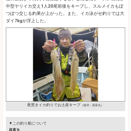
中型ヤリイカ交え1人20尾前後をキープし、スルメイカもぽ
つぽつ交じる釣果が上がった。また、イカ泳がせ釣りでは大
ダイ7kgが浮上した。
夜焚きイカ釣りでお土産キープ
（提供：昌富丸）
▼この釣り船について
昌富丸