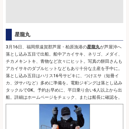
星龍丸
3月16日、福岡県遠賀郡芦屋・柏原漁港の
星龍丸
が芦屋沖へ
落とし込み五目で出船。船中アカイサキ、ネリゴ、メダイ、
チカメキントキ、青物など次々にヒット。写真の餅田さんも
アカイサキのダブルヒットなどもあり十分な土産を手中に。
落とし込み五目はハリス16号サビキに、つけエサ（短冊イ
カ、汐サバなど）多めに準備を。電動ジギングは落とし込み
タックルでOK。予約お早めに、平日乗り合い6人以上から出
船。詳細はホームページをチェック、または船長に確認を。