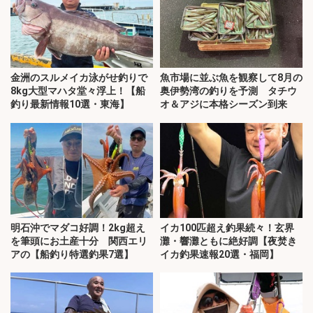
金洲のスルメイカ泳がせ釣りで
魚市場に並ぶ魚を観察して8月の
8kg大型マハタ堂々浮上！【船
奥伊勢湾の釣りを予測 タチウ
釣り最新情報10選・東海】
オ＆アジに本格シーズン到来
明石沖でマダコ好調！2kg超え
イカ100匹超え釣果続々！玄界
を筆頭にお土産十分 関西エリ
灘・響灘ともに絶好調【夜焚き
アの【船釣り特選釣果7選】
イカ釣果速報20選・福岡】