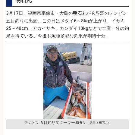
明石丸
3月17日、福岡県宗像市・大島の
明石丸
が玄界灘のテンビン
五目釣りに出船。この日はメダイ6～8kgが上がり、イサキ
25～40cm、アカイサキ、カンダイ10kgなどで土産十分の釣
果を得ている。今後も魚種多彩な釣果が期待十分。
テンビン五目釣りでクーラー満タン
（提供：明石丸）