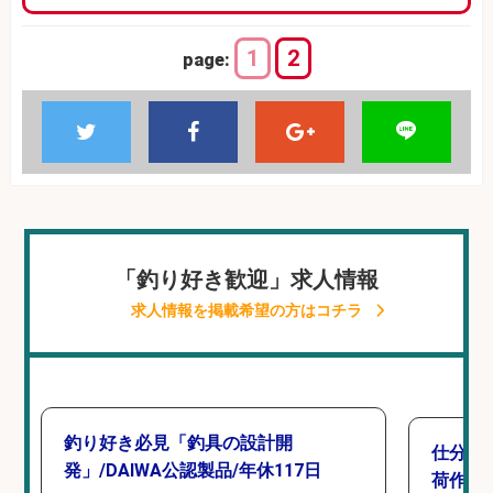
1
2
page:
「釣り好き歓迎」求人情報
求人情報を掲載希望の方はコチラ
釣り好き必見「釣具の設計開
仕分け
発」/DAIWA公認製品/年休117日
荷作業