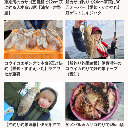
東京湾のカサゴ五目船で22cm頭
船カサゴ釣りで26cm筆頭に30
に釣る人本命33尾【浦安・吉野
匹オーバー【愛知・かごや丸】
屋】
好ゲストにキジハタ
コウイカエギングで本命9匹と快
【船釣り釣果速報】伊良湖沖の
釣【愛知・すずえい丸】空アワ
コウイカ釣りで好釣果キープ
セが重要
（愛知）
【沖釣り釣果速報】伊良湖沖で
船メバル＆カサゴ釣りで29cm頭