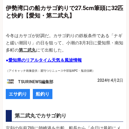
伊勢湾口の船カサゴ釣りで27.5cm筆頭に32匹
と快釣【愛知・第二武丸】
今冬はカサゴが好調だ。カサゴ釣りの鉄板条件である「ナギ
と緩い潮回り」の日を狙って、小潮の3月3日に愛知県・南知
多町の
第二武丸
にて出船した。
●
愛知県のリアルタイム天気＆風波情報
（アイキャッチ画像提供：週刊つりニュース中部版APC・鬼頭佳嗣）
2024年4月2日
TSURINEWS編集部
エサ釣り
船釣り
第二武丸でカサゴ釣り
定刻の午前7時に師崎港を出船。船長から「今日は最初にメ