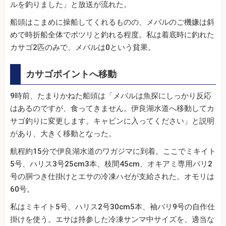
ルを釣りました」と放送が流れた。
船頭はこまめに操船してくれるものの、メバルのご機嫌は斜
めで時折船全体でポツリと釣れる程度。私は着底時に釣れた
カサゴ2匹のみで、メバルは0という貧果。
カサゴポイントへ移動
9時前、たまりかねた船頭は「メバルは魚探にしっかり反応
はあるのですが、食ってきません。伊良湖水道へ移動してカ
サゴ釣りに変更します。キャビンに入ってください」と説明
があり、大きく移動となった。
航程約15分で伊良湖水道のワガジマに到着。ここでミキイト
5号、ハリス3号25cm3本、枝間45cm、オキアミ専用バリ2
号の胴つき仕掛けとエサの冷凍ハゼが支給された。オモリは
60号。
私はミキイト5号、ハリス2号30cm5本、袖バリ9号の自作仕
掛けを使う。エサは持参した冷凍サンマ中サイズを、適当な