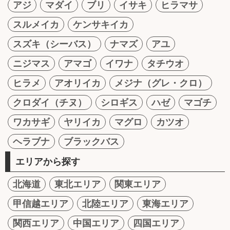
アジ
マダイ
ブリ
イサキ
ヒラマサ
スルメイカ
ケンサキイカ
スズキ（シーバス）
ナマズ
アユ
ニジマス
アマゴ
イワナ
タチウオ
ヒラメ
アオリイカ
メジナ（グレ・クロ）
クロダイ（チヌ）
シロギス
ハゼ
マゴチ
ワカサギ
ヤリイカ
マグロ
カツオ
ヘラブナ
ブラックバス
エリアから探す
北海道
東北エリア
関東エリア
甲信越エリア
北陸エリア
東海エリア
関西エリア
中国エリア
四国エリア