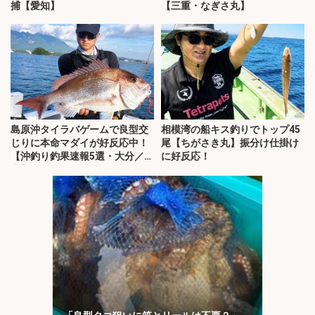
捕【愛知】
【三重・なぎさ丸】
島原沖タイラバゲームで良型交
相模湾の船キス釣りでトップ45
じりに本命マダイが好反応中！
尾【ちがさき丸】振分け仕掛け
【沖釣り釣果速報5選・大分／熊
に好反応！
本】