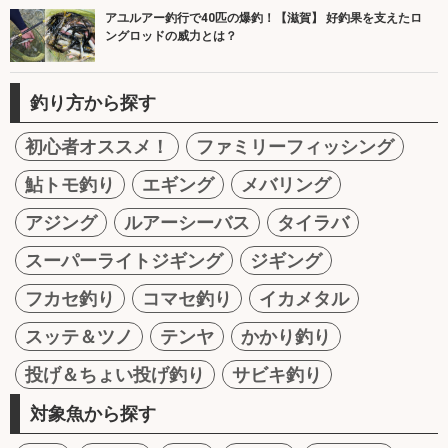
アユルアー釣行で40匹の爆釣！【滋賀】 好釣果を支えたロ
ングロッドの威力とは？
釣り方から探す
初心者オススメ！
ファミリーフィッシング
鮎トモ釣り
エギング
メバリング
アジング
ルアーシーバス
タイラバ
スーパーライトジギング
ジギング
フカセ釣り
コマセ釣り
イカメタル
スッテ＆ツノ
テンヤ
かかり釣り
投げ＆ちょい投げ釣り
サビキ釣り
対象魚から探す