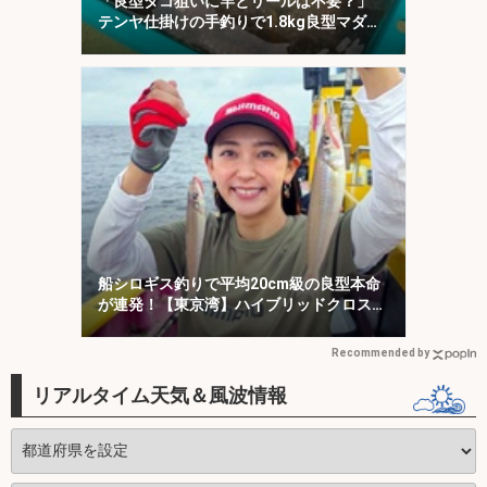
「良型タコ狙いに竿とリールは不要？」
テンヤ仕掛けの手釣りで1.8kg良型マダ
コ！【川崎丸・東京湾】
船シロギス釣りで平均20cm級の良型本命
が連発！【東京湾】ハイブリッドクロスに
好反応
Recommended by
リアルタイム天気＆風波情報