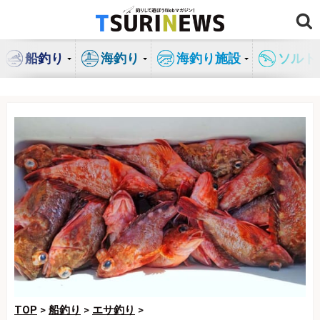
コ
ン
テ
船釣り
海釣り
海釣り施設
ソルト
ン
ツ
へ
ス
キ
ッ
プ
TOP
>
船釣り
>
エサ釣り
>