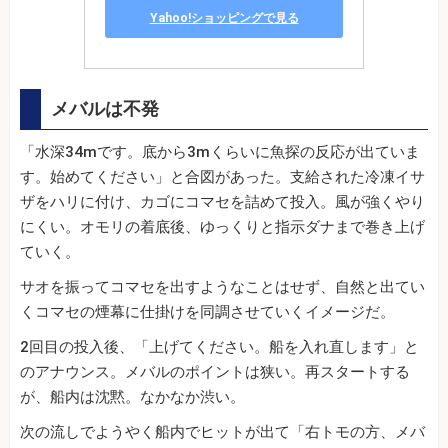
Yahoo!ショッピングで見る
メバルは不発
「水深34mです。底から3mくらいに魚探の反応が出ていま
す。始めてください」と合図があった。支給された冷凍イサ
ザをハリに付け、カゴにコマセを詰めて投入。風が強くやり
にくい。オモリの着底後、ゆっくりと指示ダナまで巻き上げ
ていく。
サオを振ってコマセを出すようなことはせず、自然と出てい
くコマセの煙幕に仕掛けを同調させていくイメージだ。
2回目の投入後、「上げてください。船を入れ直します」と
のアナウンス。メバルのポイントは狭い。再スタートする
が、船内は沈黙。なかなか渋い。
次の流しでようやく船内でヒットが出て「右トモの方、メバ