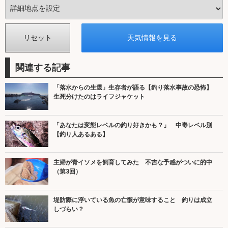
関連する記事
「落水からの生還」生存者が語る【釣り落水事故の恐怖】
生死分けたのはライフジャケット
「あなたは変態レベルの釣り好きかも？」 中毒レベル別
【釣り人あるある】
主婦が青イソメを飼育してみた 不吉な予感がついに的中
（第3回）
堤防際に浮いている魚の亡骸が意味すること 釣りは成立
しづらい？