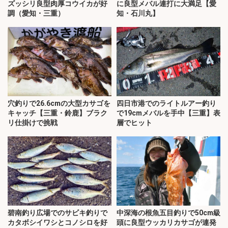
ズッシリ良型肉厚コウイカが好
に良型メバル連打に大満足【愛
調（愛知・三重）
知・石川丸】
穴釣りで26.6cmの大型カサゴを
四日市港でのライトルアー釣り
キャッチ【三重・鈴鹿】ブラク
で19cmメバルを手中【三重】表
リ仕掛けで挑戦
層でヒット
碧南釣り広場でのサビキ釣りで
中深海の根魚五目釣りで50cm級
カタボシイワシとコノシロを好
頭に良型ウッカリカサゴが連発