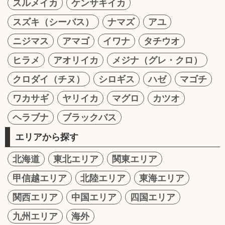
スルメイカ
ケンサキイカ
スズキ（シーバス）
ナマズ
アユ
ニジマス
アマゴ
イワナ
タチウオ
ヒラメ
アオリイカ
メジナ（グレ・クロ）
クロダイ（チヌ）
シロギス
ハゼ
マゴチ
ワカサギ
ヤリイカ
マグロ
カツオ
ヘラブナ
ブラックバス
エリアから探す
北海道
東北エリア
関東エリア
甲信越エリア
北陸エリア
東海エリア
関西エリア
中国エリア
四国エリア
九州エリア
海外