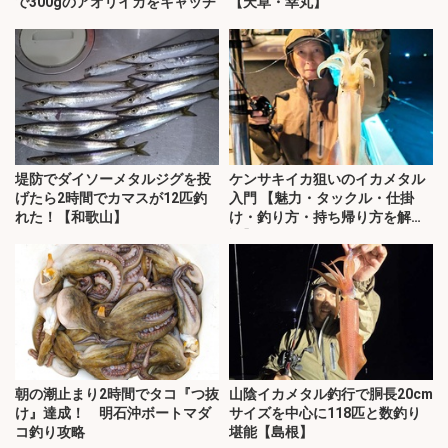
で300gのアオリイカをキャッチ
【天草・幸丸】
堤防でダイソーメタルジグを投
ケンサキイカ狙いのイカメタル
げたら2時間でカマスが12匹釣
入門 【魅力・タックル・仕掛
れた！【和歌山】
け・釣り方・持ち帰り方を解
説】
朝の潮止まり2時間でタコ『つ抜
山陰イカメタル釣行で胴長20cm
け』達成！ 明石沖ボートマダ
サイズを中心に118匹と数釣り
コ釣り攻略
堪能【島根】