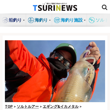
コ
ン
テ
船釣り
海釣り
海釣り施設
ソルト
ン
ツ
へ
ス
キ
ッ
プ
TOP
>
ソルトルアー
>
エギング&イカメタル
>