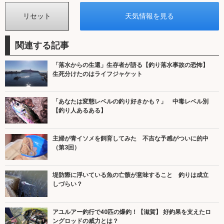
関連する記事
「落水からの生還」生存者が語る【釣り落水事故の恐怖】
生死分けたのはライフジャケット
「あなたは変態レベルの釣り好きかも？」 中毒レベル別
【釣り人あるある】
主婦が青イソメを飼育してみた 不吉な予感がついに的中
（第3回）
堤防際に浮いている魚の亡骸が意味すること 釣りは成立
しづらい？
アユルアー釣行で40匹の爆釣！【滋賀】 好釣果を支えたロ
ングロッドの威力とは？