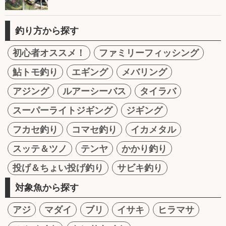
釣り方から探す
初心者オススメ！
ファミリーフィッシング
鮎トモ釣り
エギング
メバリング
アジング
ルアーシーバス
タイラバ
スーパーライトジギング
ジギング
フカセ釣り
コマセ釣り
イカメタル
スッテ＆ツノ
テンヤ
かかり釣り
投げ＆ちょい投げ釣り
サビキ釣り
対象魚から探す
アジ
マダイ
ブリ
イサキ
ヒラマサ