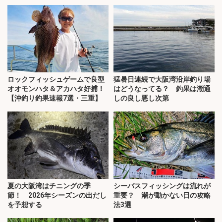
ロックフィッシュゲームで良型
猛暑日連続で大阪湾沿岸釣り場
オオモンハタ＆アカハタ好捕！
はどうなってる？ 釣果は潮通
【沖釣り釣果速報7選・三重】
しの良し悪し次第
夏の大阪湾はチニングの季
シーバスフィッシングは流れが
節！ 2026年シーズンの出だし
重要？ 潮が動かない日の攻略
を予想する
法3選