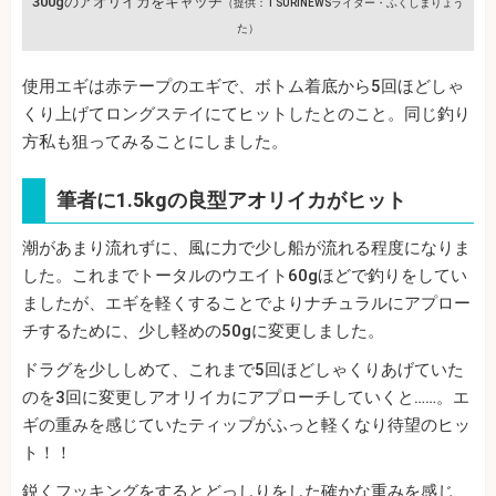
300gのアオリイカをキャッチ
（提供：TSURINEWSライター・ふくしまりょう
た）
使用エギは赤テープのエギで、ボトム着底から5回ほどしゃ
くり上げてロングステイにてヒットしたとのこと。同じ釣り
方私も狙ってみることにしました。
筆者に1.5kgの良型アオリイカがヒット
潮があまり流れずに、風に力で少し船が流れる程度になりま
した。これまでトータルのウエイト60gほどで釣りをしてい
ましたが、エギを軽くすることでよりナチュラルにアプロー
チするために、少し軽めの50gに変更しました。
ドラグを少ししめて、これまで5回ほどしゃくりあげていた
のを3回に変更しアオリイカにアプローチしていくと……。エ
ギの重みを感じていたティップがふっと軽くなり待望のヒッ
ト！！
鋭くフッキングをするとどっしりをした確かな重みを感じ、