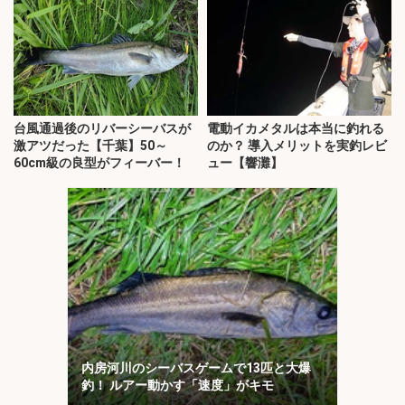
台風通過後のリバーシーバスが
電動イカメタルは本当に釣れる
激アツだった【千葉】50～
のか？ 導入メリットを実釣レビ
60cm級の良型がフィーバー！
ュー【響灘】
内房河川のシーバスゲームで13匹と大爆
釣！ ルアー動かす「速度」がキモ