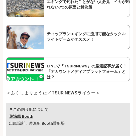
エギングで釣れたことがない人必見 イカが釣
れない7つの原因と解決策
ティップランエギングに流用可能なタックル
ライトゲームがオススメ！
LINEで『TSURINEWS』の厳選記事が届く！
「アカウントメディアプラットフォーム」と
は？
＜ふくしまりょうた／TSURINEWSライター＞
▼この釣り船について
遊漁船 Booth
出船場所：遊漁船 Booth乗船場