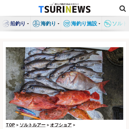
コ
ン
テ
船釣り
海釣り
海釣り施設
ソルト
ン
ツ
へ
ス
キ
ッ
プ
TOP
>
ソルトルアー
>
オフショア
>