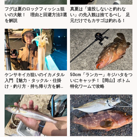
フグは夏のロックフィッシュ狙
真夏は「遠投しないと釣れな
いの大敵！ 理由と回避方法3選
い」の先入観は捨てるべし 足
を解説
元だけでもカサゴは釣れる！
ケンサキイカ狙いのイカメタル
50cm「ランカー」キジハタをつ
入門 【魅力・タックル・仕掛
いにキャッチ！【岡山】ボトム
け・釣り方・持ち帰り方を解
特化ワームで攻略
説】