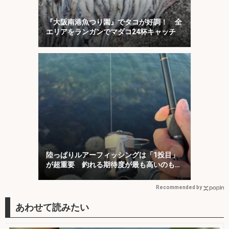
『大阪南港魚つり園』でタコが好調！ 全
エリアをランガンでマダコ24杯キャッチ
陸っぱりルアーフィッシングは「1投目」
が超重要 釣れる期待度が最も高いのも
「1投目」！
Recommended by