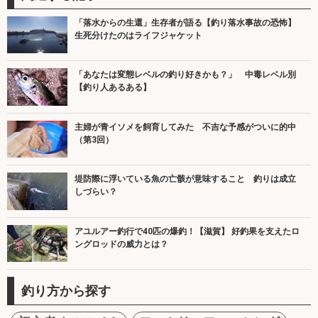
「落水からの生還」生存者が語る【釣り落水事故の恐怖】
生死分けたのはライフジャケット
「あなたは変態レベルの釣り好きかも？」 中毒レベル別
【釣り人あるある】
主婦が青イソメを飼育してみた 不吉な予感がついに的中
（第3回）
堤防際に浮いている魚の亡骸が意味すること 釣りは成立
しづらい？
アユルアー釣行で40匹の爆釣！【滋賀】 好釣果を支えたロ
ングロッドの威力とは？
釣り方から探す