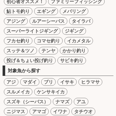
初心者オススメ！
ファミリーフィッシング
鮎トモ釣り
エギング
メバリング
アジング
ルアーシーバス
タイラバ
スーパーライトジギング
ジギング
フカセ釣り
コマセ釣り
イカメタル
スッテ＆ツノ
テンヤ
かかり釣り
投げ＆ちょい投げ釣り
サビキ釣り
対象魚から探す
アジ
マダイ
ブリ
イサキ
ヒラマサ
スルメイカ
ケンサキイカ
スズキ（シーバス）
ナマズ
アユ
ニジマス
アマゴ
イワナ
タチウオ