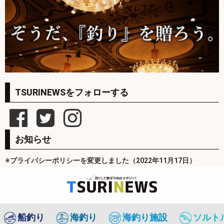
TSURINEWSをフォローする
お知らせ
※プライバシーポリシーを変更しました（2022年11月17日）
船釣り
海釣り
海釣り施設
ソルト