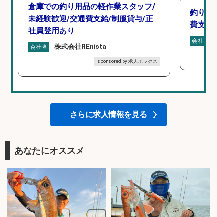
倉庫での釣り用品の軽作業スタッフ/
釣り具
未経験歓迎/交通費支給/制服貸与/正
費支給
社員登用あり
会社名
株式会社REnista
会社名
sponsored by 求人ボックス
さらに求人情報を見る
あなたにオススメ