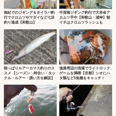
南紀でのジギング＆タイラバ釣
中深海ジギング釣行で大本命ア
行でクロムツやマダイなど七目
カムツ手中【和歌山・浦神】朝
釣り達成【和歌山】
イチはクロムツラッシュも
陸っぱりルアーカマス釣りのス
漁港周辺の浅場でライトロック
スメ 【シーズン・時合い・タッ
ゲームを満喫【京都】シオにハ
クル・ルアー・誘い方を解説】
タ類など5魚種をキャッチ！