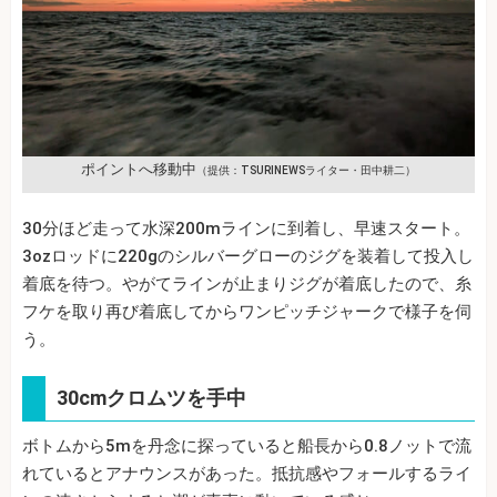
ポイントへ移動中
（提供：TSURINEWSライター・田中耕二）
30分ほど走って水深200mラインに到着し、早速スタート。
3ozロッドに220gのシルバーグローのジグを装着して投入し
着底を待つ。やがてラインが止まりジグが着底したので、糸
フケを取り再び着底してからワンピッチジャークで様子を伺
う。
30cmクロムツを手中
ボトムから5mを丹念に探っていると船長から0.8ノットで流
れているとアナウンスがあった。抵抗感やフォールするライ