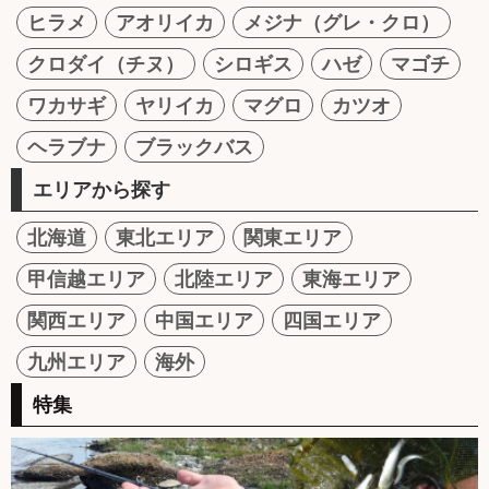
ヒラメ
アオリイカ
メジナ（グレ・クロ）
クロダイ（チヌ）
シロギス
ハゼ
マゴチ
ワカサギ
ヤリイカ
マグロ
カツオ
ヘラブナ
ブラックバス
エリアから探す
北海道
東北エリア
関東エリア
甲信越エリア
北陸エリア
東海エリア
関西エリア
中国エリア
四国エリア
九州エリア
海外
特集