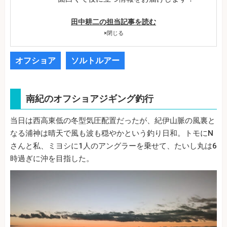
田中耕二の担当記事を読む
×
閉じる
オフショア
ソルトルアー
南紀のオフショアジギング釣行
当日は西高東低の冬型気圧配置だったが、紀伊山脈の風裏と
なる浦神は晴天で風も波も穏やかという釣り日和。トモにN
さんと私、ミヨシに1人のアングラーを乗せて、たいし丸は6
時過ぎに沖を目指した。