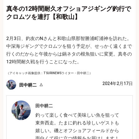
真冬の12時間耐久オフショアジギング釣行で
クロムツを連打【和歌山】
2月3日、釣友のNさんと和歌山県那智勝浦町浦神を訪れた。
中深海ジギングでクロムツを狙う予定が、せっかく遠くまで
行くのだからと午後からは鍋ネタの根魚狙いに変更。真冬の
12時間耐久戦を行うことになった。
（アイキャッチ画像提供：TSURINEWSライター・田中耕二）
2024年2月17日
田中耕二
田中耕二
釣って楽しく食べて美味しい魚を狙って
東奔西走。たまに釣れる珍しいゲストも
嬉しい。磯とオフショアフィールドから
面白くて役に立つ情報をお届けします！