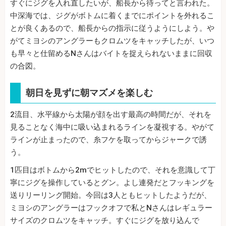
すぐにジグを入れ直したいが、船長から待ってと言われた。
中深海では、ジグがボトムに着くまでにポイントを外れるこ
とが良くあるので、船長からの指示に従うようにしよう。や
がてミヨシのアングラーもクロムツをキャッチしたが、いつ
も早々と仕留めるNさんはバイトを捉えられないままに回収
の合図。
朝日を見ずに朝マズメを楽しむ
2流目、水平線から太陽が顔を出す最高の時間だが、それを
見ることなく海中に吸い込まれるラインを凝視する。やがて
ラインが止まったので、糸フケを取ってからジャークで誘
う。
1匹目はボトムから2mでヒットしたので、それを意識して丁
寧にジグを操作しているとグン。よし連発だとフッキングを
送りリーリング開始。今回は3人ともヒットしたようだが、
ミヨシのアングラーはフックオフで私とNさんはレギュラー
サイズのクロムツをキャッチ。すぐにジグを放り込んで