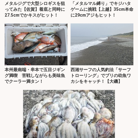
メタルジグで大型シロギスを狙
「メタルマル縛り」でキジハタ
ってみた【佐賀】着底と同時に
ゲームに挑戦【上越】35cm本命
27.5cmでかキスがヒット！
に29cmアジもヒット！
本州最南端・串本で五目ジギン
西湘サーフの人気釣法「サーフ
グ満喫 苦戦しながらも美味魚
トローリング」でブリの幼魚ワ
でクーラー満タン！
カシをキャッチ！【大磯】