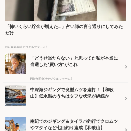
「怖いくらい貯金が増えた…」占い師の言う通りにしてみた
だけ
PR(合同会社デジタルファーム )
「どうせ当たらない」と思ってた私が本当に
当選した“買い方”がこれ
PR(合同会社デジタルファーム )
中深海ジギングで良型ムツを連打！【和歌
山】低水温のうちはタフな状況が継続か
南紀でのジギング＆タイラバ釣行でクロムツ
やマダイなど七目釣り達成【和歌山】