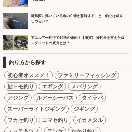
堤防際に浮いている魚の亡骸が意味すること 釣りは成立
しづらい？
アユルアー釣行で40匹の爆釣！【滋賀】 好釣果を支えたロ
ングロッドの威力とは？
釣り方から探す
初心者オススメ！
ファミリーフィッシング
鮎トモ釣り
エギング
メバリング
アジング
ルアーシーバス
タイラバ
スーパーライトジギング
ジギング
フカセ釣り
コマセ釣り
イカメタル
スッテ＆ツノ
テンヤ
かかり釣り