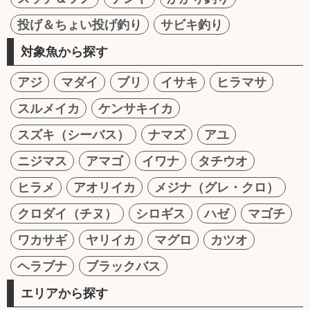
投げ＆ちょい投げ釣り
サビキ釣り
対象魚から探す
アジ
マダイ
ブリ
イサキ
ヒラマサ
スルメイカ
ケンサキイカ
スズキ（シーバス）
ナマズ
アユ
ニジマス
アマゴ
イワナ
タチウオ
ヒラメ
アオリイカ
メジナ（グレ・クロ）
クロダイ（チヌ）
シロギス
ハゼ
マゴチ
ワカサギ
ヤリイカ
マグロ
カツオ
ヘラブナ
ブラックバス
エリアから探す