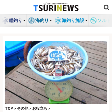
コ
ン
テ
船釣り
海釣り
海釣り施設
ソルト
ン
ツ
へ
ス
キ
ッ
プ
TOP
>
その他
>
お役立ち
>