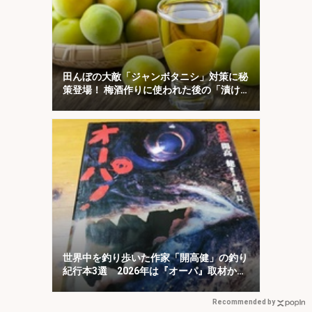
田んぼの大敵「ジャンボタニシ」対策に秘
策登場！ 梅酒作りに使われた後の「漬け
梅」が効く？
世界中を釣り歩いた作家「開高健」の釣り
紀行本3選 2026年は『オーパ』取材から
50周年
Recommended by