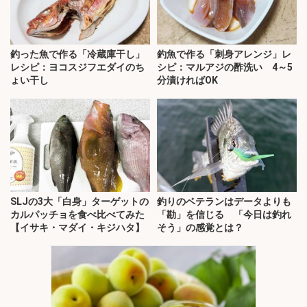
釣った魚で作る「冷蔵庫干し」
釣魚で作る「刺身アレンジ」レ
レシピ：ヨコスジフエダイのち
シピ：マルアジの酢洗い 4～5
ょい干し
分漬ければOK
SLJの3大「白身」ターゲットの
釣りのベテランはデータよりも
カルパッチョを食べ比べてみた
「勘」を信じる 「今日は釣れ
【イサキ・マダイ・キジハタ】
そう」の感覚とは？