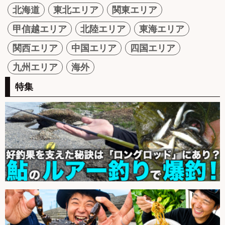
北海道
東北エリア
関東エリア
甲信越エリア
北陸エリア
東海エリア
関西エリア
中国エリア
四国エリア
九州エリア
海外
特集