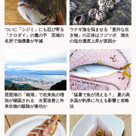
ついに「シジミ」にも忍び寄る
ウナギ漁を悩ませる「意外な生
「クロダイ」の魔の手 茨城の
き物」の正体はフジツボ 湖水
名所で漁獲量が半減
の塩分濃度上昇が原因か
琵琶湖の「南湖」で在来魚の増
「猛暑で魚が消える？」 夏の高
加が確認される 水質改善と外
水温が釣果に与える影響と攻略
来生物の駆除が奏功か
法