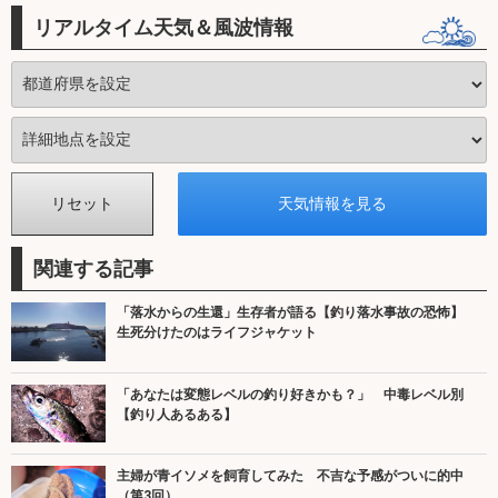
リアルタイム天気＆風波情報
関連する記事
「落水からの生還」生存者が語る【釣り落水事故の恐怖】
生死分けたのはライフジャケット
「あなたは変態レベルの釣り好きかも？」 中毒レベル別
【釣り人あるある】
主婦が青イソメを飼育してみた 不吉な予感がついに的中
（第3回）