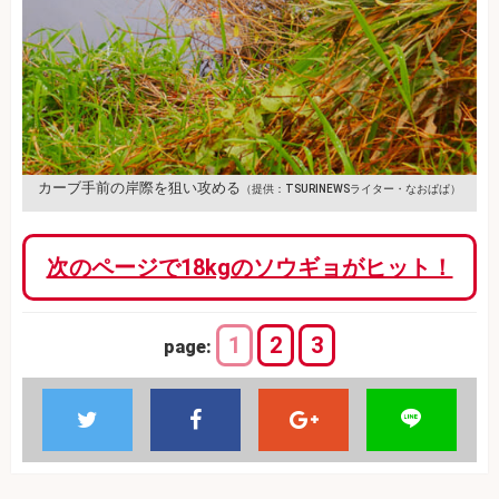
カーブ手前の岸際を狙い攻める
（提供：TSURINEWSライター・なおぱぱ）
次のページで18kgのソウギョがヒット！
1
2
3
page: