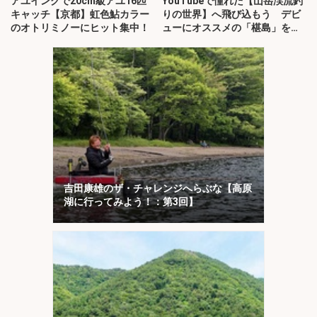
アユイングで20cm級アユ16匹
YouTubeで憧れた【山岳渓流釣
キャッチ【京都】虹色鮎カラー
りの世界】へ飛び込もう デビ
のオトリミノーにヒット集中！
ューにオススメの「椹島」を紹
介！
吉田康雄のザ・チャレンジへらぶな【高原
湖に行ってみよう！：第3回】