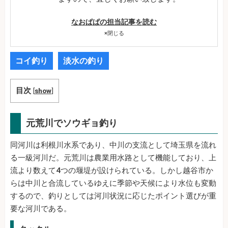
なおぱぱの担当記事を読む
×
閉じる
コイ釣り
淡水の釣り
目次
[
show
]
元荒川でソウギョ釣り
同河川は利根川水系であり、中川の支流として埼玉県を流れ
る一級河川だ。元荒川は農業用水路として機能しており、上
流より数えて4つの堰堤が設けられている。しかし越谷市か
らは中川と合流しているゆえに季節や天候により水位も変動
するので、釣りとしては河川状況に応じたポイント選びが重
要な河川である。