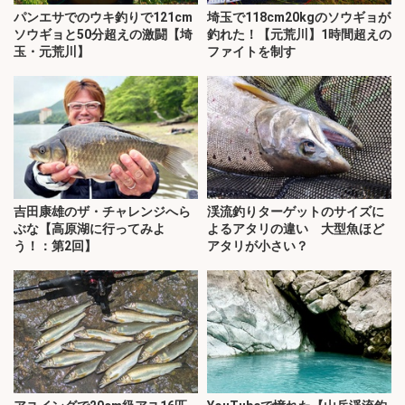
パンエサでのウキ釣りで121cm
埼玉で118cm20kgのソウギョが
ソウギョと50分超えの激闘【埼
釣れた！【元荒川】1時間超えの
玉・元荒川】
ファイトを制す
吉田康雄のザ・チャレンジへら
渓流釣りターゲットのサイズに
ぶな【高原湖に行ってみよ
よるアタリの違い 大型魚ほど
う！：第2回】
アタリが小さい？