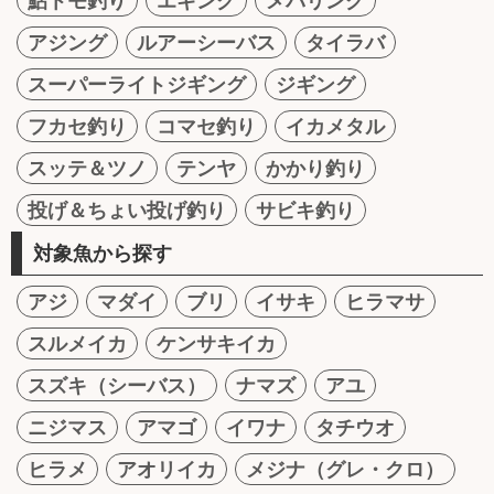
鮎トモ釣り
エギング
メバリング
アジング
ルアーシーバス
タイラバ
スーパーライトジギング
ジギング
フカセ釣り
コマセ釣り
イカメタル
スッテ＆ツノ
テンヤ
かかり釣り
投げ＆ちょい投げ釣り
サビキ釣り
対象魚から探す
アジ
マダイ
ブリ
イサキ
ヒラマサ
スルメイカ
ケンサキイカ
スズキ（シーバス）
ナマズ
アユ
ニジマス
アマゴ
イワナ
タチウオ
ヒラメ
アオリイカ
メジナ（グレ・クロ）