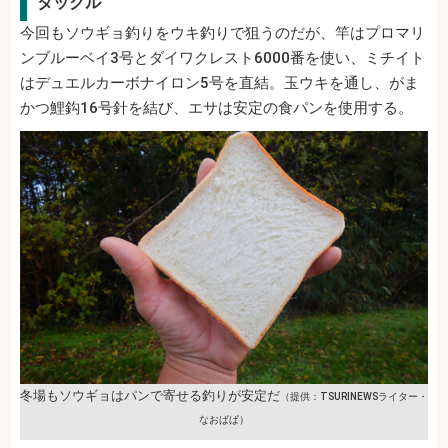
タックル
今回もソウギョ釣りをウキ釣りで狙うのだが、竿はプロマリ
ンブルーベイ3号とダイワクレスト6000番を使い、ミチイト
はデュエルカーボナイロン5号を直結。玉ウキを通し、がま
かつ鯉鈎16号針を結び、エサは安定の食パンを使用する。
冬場もソウギョはパンで寄せる釣りが安定だ
（提供：TSURINEWSライター・
なおぱぱ）