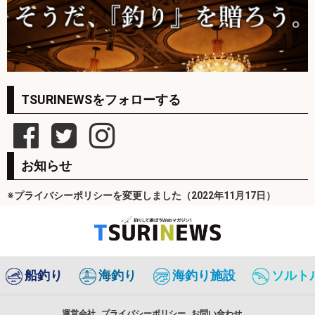
TSURINEWSをフォローする
お知らせ
※プライバシーポリシーを変更しました（2022年11月17日）
船釣り
海釣り
海釣り施設
ソルト
運営会社
プライバシーポリシー
お問い合わせ