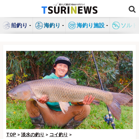
コ
ン
テ
船釣り
海釣り
海釣り施設
ソルト
ン
ツ
へ
ス
キ
ッ
プ
TOP
>
淡水の釣り
>
コイ釣り
>