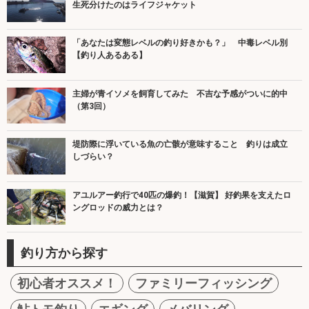
生死分けたのはライフジャケット
「あなたは変態レベルの釣り好きかも？」 中毒レベル別
【釣り人あるある】
主婦が青イソメを飼育してみた 不吉な予感がついに的中
（第3回）
堤防際に浮いている魚の亡骸が意味すること 釣りは成立
しづらい？
アユルアー釣行で40匹の爆釣！【滋賀】 好釣果を支えたロ
ングロッドの威力とは？
釣り方から探す
初心者オススメ！
ファミリーフィッシング