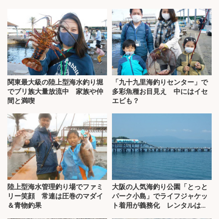
関東最大級の陸上型海水釣り堀
「九十九里海釣りセンター」で
でブリ族大量放流中 家族や仲
多彩魚種お目見え 中にはイセ
間と満喫
エビも？
陸上型海水管理釣り場でファミ
大阪の人気海釣り公園「とっと
リー笑顔 常連は圧巻のマダイ
パーク小島」でライフジャケッ
＆青物釣果
ト着用が義務化 レンタルはオ
ススメできない？