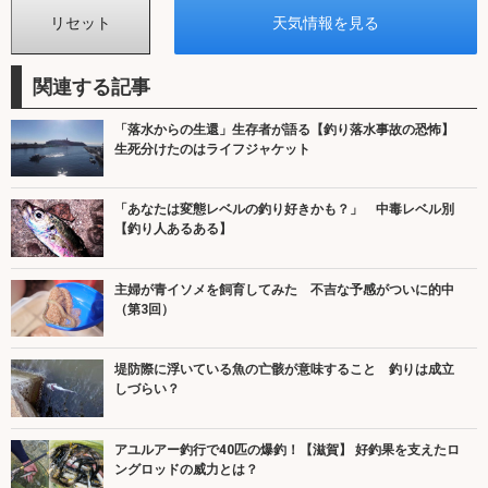
関連する記事
「落水からの生還」生存者が語る【釣り落水事故の恐怖】
生死分けたのはライフジャケット
「あなたは変態レベルの釣り好きかも？」 中毒レベル別
【釣り人あるある】
主婦が青イソメを飼育してみた 不吉な予感がついに的中
（第3回）
堤防際に浮いている魚の亡骸が意味すること 釣りは成立
しづらい？
アユルアー釣行で40匹の爆釣！【滋賀】 好釣果を支えたロ
ングロッドの威力とは？