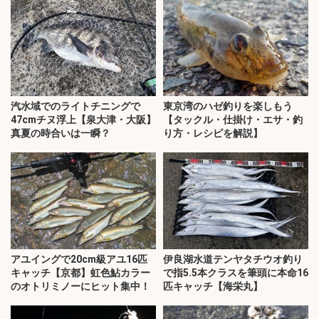
汽水域でのライトチニングで
東京湾のハゼ釣りを楽しもう
47cmチヌ浮上【泉大津・大阪】
【タックル・仕掛け・エサ・釣
真夏の時合いは一瞬？
り方・レシピを解説】
アユイングで20cm級アユ16匹
伊良湖水道テンヤタチウオ釣り
キャッチ【京都】虹色鮎カラー
で指5.5本クラスを筆頭に本命16
のオトリミノーにヒット集中！
匹キャッチ【海栄丸】