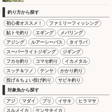
釣り方から探す
初心者オススメ！
ファミリーフィッシング
鮎トモ釣り
エギング
メバリング
アジング
ルアーシーバス
タイラバ
スーパーライトジギング
ジギング
フカセ釣り
コマセ釣り
イカメタル
スッテ＆ツノ
テンヤ
かかり釣り
投げ＆ちょい投げ釣り
サビキ釣り
対象魚から探す
アジ
マダイ
ブリ
イサキ
ヒラマサ
スルメイカ
ケンサキイカ