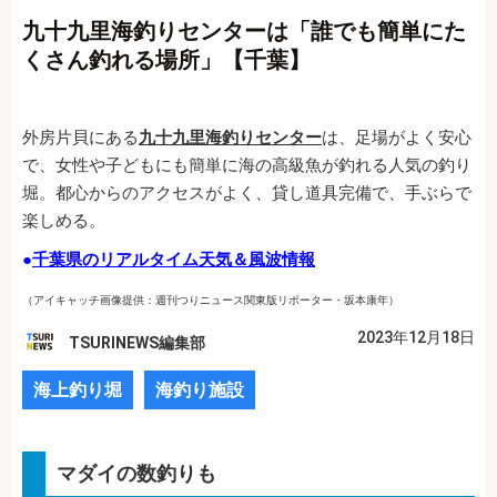
九十九里海釣りセンターは「誰でも簡単にた
くさん釣れる場所」【千葉】
外房片貝にある
九十九里海釣りセンター
は、足場がよく安心
で、女性や子どもにも簡単に海の高級魚が釣れる人気の釣り
堀。都心からのアクセスがよく、貸し道具完備で、手ぶらで
楽しめる。
●
千葉県のリアルタイム天気＆風波情報
（アイキャッチ画像提供：週刊つりニュース関東版リポーター・坂本康年）
2023年12月18日
TSURINEWS編集部
海上釣り堀
海釣り施設
マダイの数釣りも