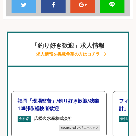
「釣り好き歓迎」求人情報
求人情報を掲載希望の方はコチラ
福岡「現場監督」/釣り好き歓迎/残業
フィッ
10時間/経験者歓迎
計」
広松久水産株式会社
会社名
会社名
sponsored by 求人ボックス