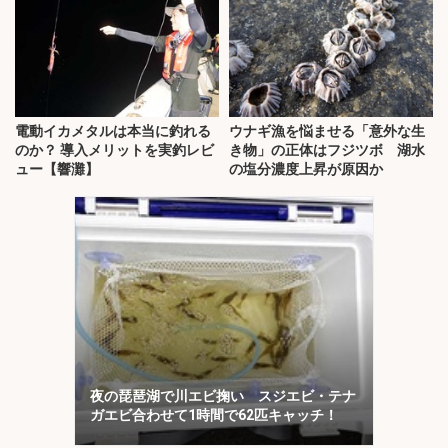
電動イカメタルは本当に釣れる
ウナギ漁を悩ませる「意外な生
のか？ 導入メリットを実釣レビ
き物」の正体はフジツボ 湖水
ュー【響灘】
の塩分濃度上昇が原因か
夜の琵琶湖で川エビ掬い スジエビ・テナ
ガエビ合わせて1時間で62匹キャッチ！