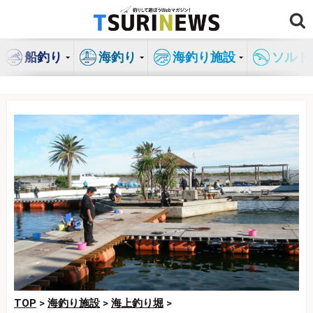
コ
ン
テ
船釣り
海釣り
海釣り施設
ソルト
ン
ツ
へ
ス
キ
ッ
プ
TOP
>
海釣り施設
>
海上釣り堀
>