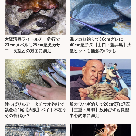
大阪湾奥ライトルアー釣行で
磯フカセ釣りで36cmグレに
23cmメバルに25cm超えカサ
40cm超チヌ【山口・蓋井島】大
ゴ 良型との対面に満足
型ヒットも無念のバラし
陸っぱりルアータチウオ釣りで
船カワハギ釣りで28cm頭に7匹
執念の1尾【大阪】ベイト不在ゆ
【三重・鳥羽】数伸びずも良型
えの苦戦か？
中心釣果に満足