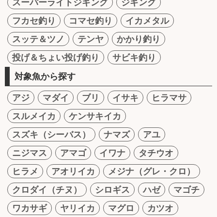
スーパーライトジギング
ジギング
フカセ釣り
コマセ釣り
イカメタル
スッテ＆ツノ
テンヤ
かかり釣り
投げ＆ちょい投げ釣り
サビキ釣り
対象魚から探す
アジ
マダイ
ブリ
イサキ
ヒラマサ
スルメイカ
ケンサキイカ
スズキ（シーバス）
ナマズ
アユ
ニジマス
アマゴ
イワナ
タチウオ
ヒラメ
アオリイカ
メジナ（グレ・クロ）
クロダイ（チヌ）
シロギス
ハゼ
マゴチ
ワカサギ
ヤリイカ
マグロ
カツオ