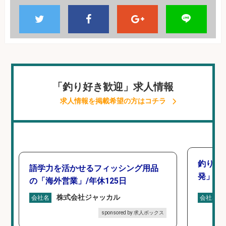
「釣り好き歓迎」求人情報
求人情報を掲載希望の方はコチラ
釣り好
語学力を活かせるフィッシング用品
発」/D
の「海外営業」/年休125日
株式会社ジャッカル
会社名
会社名
sponsored by 求人ボックス