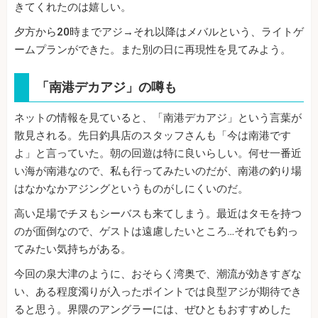
きてくれたのは嬉しい。
夕方から20時までアジ→それ以降はメバルという、ライトゲ
ームプランができた。また別の日に再現性を見てみよう。
「南港デカアジ」の噂も
ネットの情報を見ていると、「南港デカアジ」という言葉が
散見される。先日釣具店のスタッフさんも「今は南港です
よ」と言っていた。朝の回遊は特に良いらしい。何せ一番近
い海が南港なので、私も行ってみたいのだが、南港の釣り場
はなかなかアジングというものがしにくいのだ。
高い足場でチヌもシーバスも来てしまう。最近はタモを持つ
のが面倒なので、ゲストは遠慮したいところ…それでも釣っ
てみたい気持ちがある。
今回の泉大津のように、おそらく湾奥で、潮流が効きすぎな
い、ある程度濁りが入ったポイントでは良型アジが期待でき
ると思う。界隈のアングラーには、ぜひともおすすめした