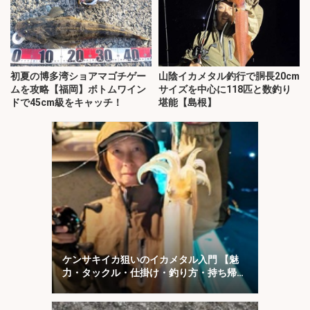
初夏の博多湾ショアマゴチゲー
山陰イカメタル釣行で胴長20cm
ムを攻略【福岡】ボトムワイン
サイズを中心に118匹と数釣り
ドで45cm級をキャッチ！
堪能【島根】
ケンサキイカ狙いのイカメタル入門 【魅
力・タックル・仕掛け・釣り方・持ち帰り
方を解説】