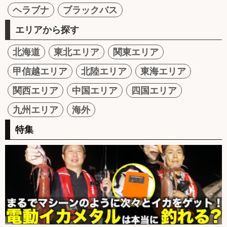
ヘラブナ
ブラックバス
エリアから探す
北海道
東北エリア
関東エリア
甲信越エリア
北陸エリア
東海エリア
関西エリア
中国エリア
四国エリア
九州エリア
海外
特集