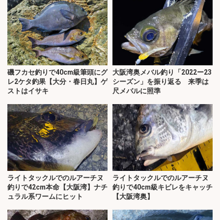
磯フカセ釣りで40cm級筆頭にグ
大阪湾奥メバル釣り「2022ー23
レ2ケタ釣果【大分・春日丸】ゲ
シーズン」を振り返る 来季は
ストはイサキ
尺メバルに照準
ライトタックルでのルアーチヌ
ライトタックルでのルアーチヌ
釣りで42cm本命【大阪湾】ナチ
釣りで40cm級キビレをキャッチ
ュラル系ワームにヒット
【大阪湾奥】