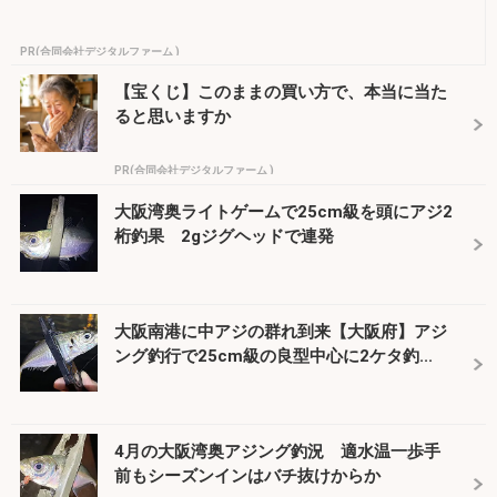
PR(合同会社デジタルファーム )
【宝くじ】このままの買い方で、本当に当た
ると思いますか
PR(合同会社デジタルファーム )
大阪湾奥ライトゲームで25cm級を頭にアジ2
桁釣果 2gジグヘッドで連発
大阪南港に中アジの群れ到来【大阪府】アジ
ング釣行で25cm級の良型中心に2ケタ釣...
4月の大阪湾奥アジング釣況 適水温一歩手
前もシーズンインはバチ抜けからか