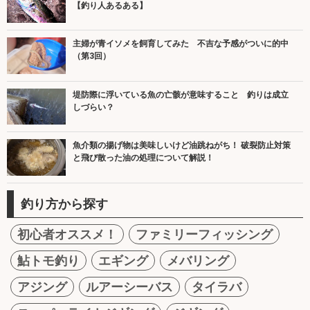
【釣り人あるある】
主婦が青イソメを飼育してみた 不吉な予感がついに的中
（第3回）
堤防際に浮いている魚の亡骸が意味すること 釣りは成立
しづらい？
魚介類の揚げ物は美味しいけど油跳ねがち！ 破裂防止対策
と飛び散った油の処理について解説！
釣り方から探す
初心者オススメ！
ファミリーフィッシング
鮎トモ釣り
エギング
メバリング
アジング
ルアーシーバス
タイラバ