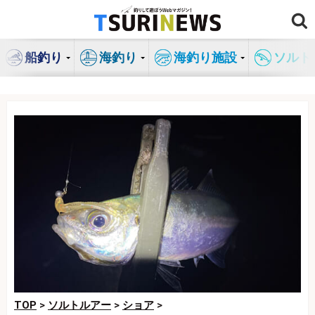
コ
ン
テ
船釣り
海釣り
海釣り施設
ソルト
ン
ツ
へ
ス
キ
ッ
プ
TOP
>
ソルトルアー
>
ショア
>