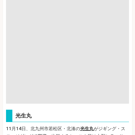
光生丸
11月14日、北九州市若松区・北湊の
光生丸
がジギング・ス