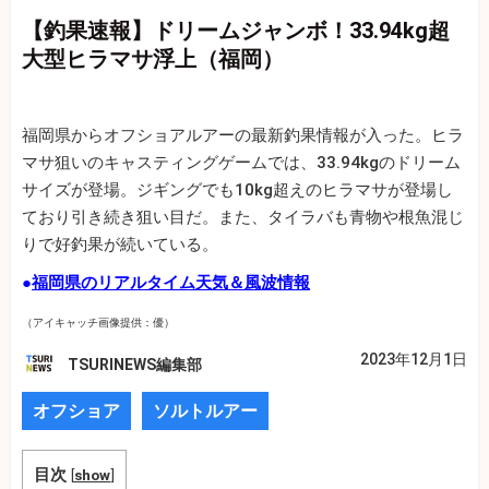
【釣果速報】ドリームジャンボ！33.94kg超
大型ヒラマサ浮上（福岡）
福岡県からオフショアルアーの最新釣果情報が入った。ヒラ
マサ狙いのキャスティングゲームでは、33.94kgのドリーム
サイズが登場。ジギングでも10kg超えのヒラマサが登場し
ており引き続き狙い目だ。また、タイラバも青物や根魚混じ
りで好釣果が続いている。
●
福岡県のリアルタイム天気＆風波情報
（アイキャッチ画像提供：優）
2023年12月1日
TSURINEWS編集部
オフショア
ソルトルアー
目次
[
show
]