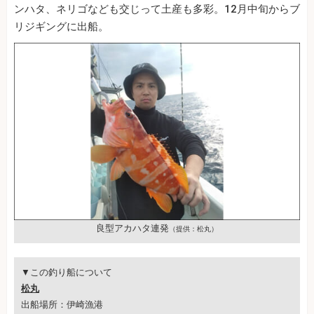
ンハタ、ネリゴなども交じって土産も多彩。12月中旬からブ
リジギングに出船。
良型アカハタ連発
（提供：松丸）
▼この釣り船について
松丸
出船場所：伊崎漁港