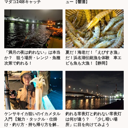
マダコ24杯キャッチ
ュー【響灘】
「満月の夜は釣れない」は本当
夏だ！海老だ！「えびすき漁」
か？ 狙う場所・レンジ・魚種
だ！浜名湖伝統漁を体験 車エ
次第で釣れる！
ビも魚も大漁！【静岡】
ケンサキイカ狙いのイカメタル
釣れる常夜灯と釣れない常夜灯
入門 【魅力・タックル・仕掛
は何が違う？ 「少し暗い場
け・釣り方・持ち帰り方を解
所」に目を向けてみよう