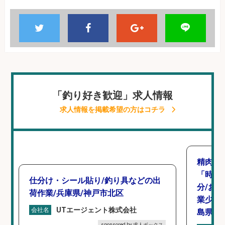
「釣り好き歓迎」求人情報
求人情報を掲載希望の方はコチラ
精肉・
「時給1
仕分け・シール貼り/釣り具などの出
分/お
荷作業/兵庫県/神戸市北区
業少な
UTエージェント株式会社
会社名
島県/
sponsored by 求人ボックス