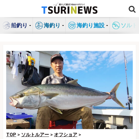
コ
ン
テ
船釣り
海釣り
海釣り施設
ソルト
ン
ツ
へ
ス
キ
ッ
プ
TOP
>
ソルトルアー
>
オフショア
>