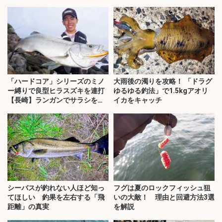
説】
「ハードコア」シリーズのミノ
大雨後の濁りを攻略！ 「ドラグ
ー縛りで良型ヒラスズキを連打
ゆるゆる釣法」で1.5kgアオリ
【長崎】ランガンでサラシを攻
イカをキャッチ
略！
シーバスが釣れない人ほど知っ
フグは夏のロックフィッシュ狙
てほしい 釣果を左右する「飛
いの大敵！ 理由と回避方法3選
距離」の真実
を解説