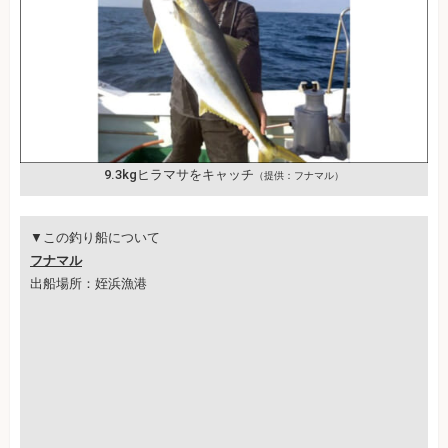
9.3kgヒラマサをキャッチ
（提供：フナマル）
▼この釣り船について
フナマル
出船場所：姪浜漁港