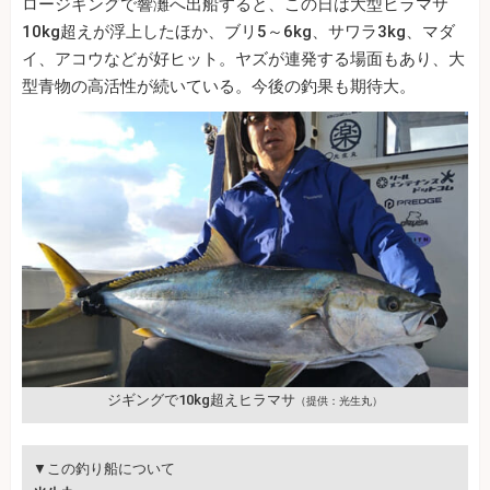
ロージギングで響灘へ出船すると、この日は大型ヒラマサ
10kg超えが浮上したほか、ブリ5～6kg、サワラ3kg、マダ
イ、アコウなどが好ヒット。ヤズが連発する場面もあり、大
型青物の高活性が続いている。今後の釣果も期待大。
ジギングで10kg超えヒラマサ
（提供：光生丸）
▼この釣り船について