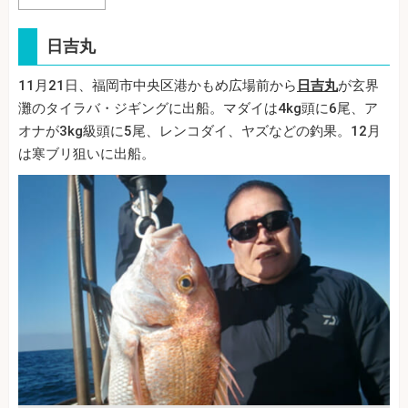
日吉丸
11月21日、福岡市中央区港かもめ広場前から
日吉丸
が玄界
灘のタイラバ・ジギングに出船。マダイは4kg頭に6尾、ア
オナが3kg級頭に5尾、レンコダイ、ヤズなどの釣果。12月
は寒ブリ狙いに出船。