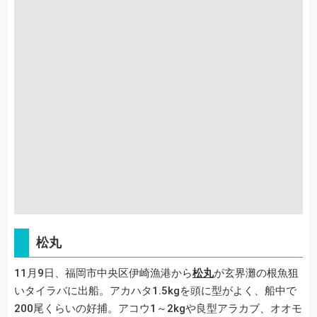
松丸
11月9日、福岡市中央区伊崎漁港から
松丸
が玄界灘の根魚狙
いタイラバに出船。アカハタ1.5kgを頭に型がよく、船中で
200尾くらいの好捕。アコウ1～2kgや良型アラカブ、オオモ