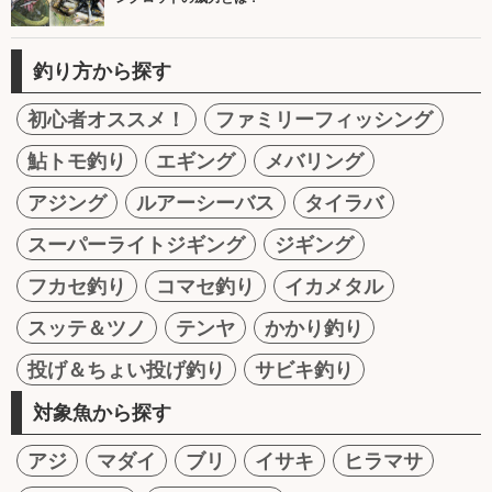
釣り方から探す
初心者オススメ！
ファミリーフィッシング
鮎トモ釣り
エギング
メバリング
アジング
ルアーシーバス
タイラバ
スーパーライトジギング
ジギング
フカセ釣り
コマセ釣り
イカメタル
スッテ＆ツノ
テンヤ
かかり釣り
投げ＆ちょい投げ釣り
サビキ釣り
対象魚から探す
アジ
マダイ
ブリ
イサキ
ヒラマサ