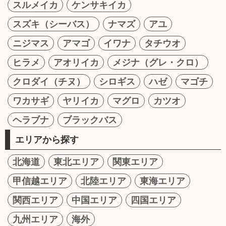
スルメイカ
ケンサキイカ
スズキ（シーバス）
ナマズ
アユ
ニジマス
アマゴ
イワナ
タチウオ
ヒラメ
アオリイカ
メジナ（グレ・クロ）
クロダイ（チヌ）
シロギス
ハゼ
マゴチ
ワカサギ
ヤリイカ
マグロ
カツオ
ヘラブナ
ブラックバス
エリアから探す
北海道
東北エリア
関東エリア
甲信越エリア
北陸エリア
東海エリア
関西エリア
中国エリア
四国エリア
九州エリア
海外