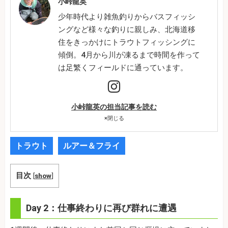
小峠龍英
少年時代より雑魚釣りからバスフィッシ
ングなど様々な釣りに親しみ、北海道移
住をきっかけにトラウトフィッシングに
傾倒。4月から川が凍るまで時間を作って
は足繁くフィールドに通っています。
小峠龍英の担当記事を読む
×
閉じる
トラウト
ルアー＆フライ
目次
[
show
]
Day 2：仕事終わりに再び群れに遭遇