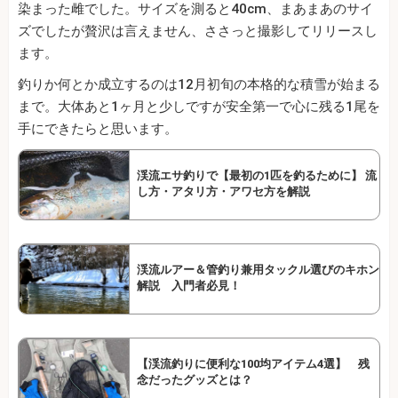
染まった雌でした。サイズを測ると40cm、まあまあのサイ
ズでしたが贅沢は言えません、ささっと撮影してリリースし
ます。
釣りか何とか成立するのは12月初旬の本格的な積雪が始まる
まで。大体あと1ヶ月と少しですが安全第一で心に残る1尾を
手にできたらと思います。
渓流エサ釣りで【最初の1匹を釣るために】 流
し方・アタリ方・アワセ方を解説
渓流ルアー＆管釣り兼用タックル選びのキホン
解説 入門者必見！
【渓流釣りに便利な100均アイテム4選】 残
念だったグッズとは？