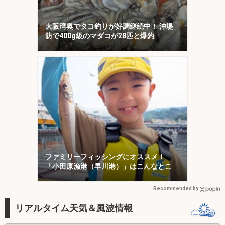
大阪湾奥でタコ釣りが好調継続中！ 沖堤
防で400g級のマダコが28匹と爆釣
ファミリーフィッシングにオススメ！
「小田原漁港（早川港）」はこんなとこ
Recommended by
リアルタイム天気＆風波情報