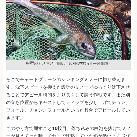
中型のアメマス
（提供：TSURINEWSライター小峠龍英）
そこでチャートグリーンのシンキングミノーに切り替えま
す。沈下スピードを抑えた設計のミノーでゆっくり沈下させ
ることでアピール時間をより長くして誘う作戦です。また別
の立ち位置からキャストしてティップを少し上げてチョン、
フォール、チョン、フォールといった具合でアピールしてい
きます。
このやり方で通すこと10投目、落ち込みの白泡を抜けてミノ
ーが見えてきた時、それまで沈黙していた影が勢いよく飛び