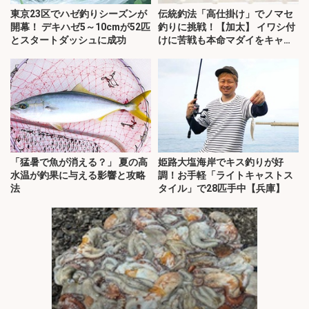
東京23区でハゼ釣りシーズンが
伝統釣法「高仕掛け」でノマセ
開幕！ デキハゼ5～10cmが52匹
釣りに挑戦！【加太】 イワシ付
とスタートダッシュに成功
けに苦戦も本命マダイをキャッ
チ！
「猛暑で魚が消える？」 夏の高
姫路大塩海岸でキス釣りが好
水温が釣果に与える影響と攻略
調！お手軽「ライトキャストス
法
タイル」で28匹手中【兵庫】