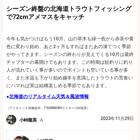
シーズン終盤の北海道トラウトフィッシング
で72cmアメマスをキャッチ
今年も気がつけばもう10月。山の草木も緑一色から赤茶や黄
色に変わり始め、あと2ヶ月もすればまたあの凍てつく季節
がやってきます。シーズンの終わりが見えてくる10月は最終
チャプターの幕開けでもあります。この時期は鮭釣りに釣り
人が流れていく事が多いのでポイントも空いている事が多
く、また水温も下がり始め越冬を意識したトラウトの荒食い
にハマれば実は結構楽しめる季節でもあります。
●
北海道のリアルタイム天気＆風波情報
（アイキャッチ画像提供：TSURINEWSライター小峠龍英）
2023年11月29日
小峠龍英