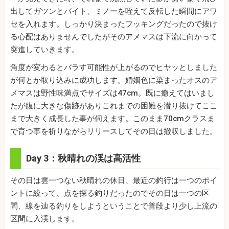
出してガツンとバイト、ミノーを咥えて反転した瞬間にアワ
セを入れます。しっかり決まったフッキングだったので抜け
る心配はありませんでしたがそのアメマスは下流に向かって
突進していきます。
角度が変わるとバラす可能性が上がるのでヒヤッとしました
が何とか取り込みに成功します。婚姻色に染まったオスのア
メマスは野性味満点でサイズは47cm。既に癒えてはいまし
たが腹に大きな傷跡がありこれまでの困難を潜り抜けてここ
まで大きく成長した事が伺えます。このまま70cmクラスま
で育つ事を祈りながらリリースしてその日は撤収しました。
Day 3：秋晴れの渓は高活性
その日は雲一つない秋晴れの休日、最近の釣行は一つのポイ
ントに絞って、点を探る釣りだったのでその日は一つの区
間、線を辿る釣りをしようということで普段より少し上流の
区間に入渓します。