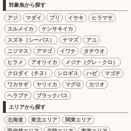
対象魚から探す
アジ
マダイ
ブリ
イサキ
ヒラマサ
スルメイカ
ケンサキイカ
スズキ（シーバス）
ナマズ
アユ
ニジマス
アマゴ
イワナ
タチウオ
ヒラメ
アオリイカ
メジナ（グレ・クロ）
クロダイ（チヌ）
シロギス
ハゼ
マゴチ
ワカサギ
ヤリイカ
マグロ
カツオ
ヘラブナ
ブラックバス
エリアから探す
北海道
東北エリア
関東エリア
甲信越エリア
北陸エリア
東海エリア