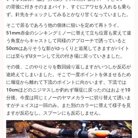
の背後に付きそのままバイト、すぐにアワセを入れるも乗ら
ず。針先をチェックしてみるとかなり甘くなっていました。
そこで居るであろう他の個体に狙いを定めて再トライ。
51mm赤金のシンキングミノーに替えて立ち位置も変えて違
う角度からキャストして同様のアプローチで誘っていると
50cmはありそうな影がゆっくりと追尾してきますがバイト
には至らずUターンして元の付き場に戻っていきました。
その後、このやりとりを数回繰り返しますがいつしか反応が
途絶えてしまいました。そこで一度ポイントを休ませるため
に堰堤から離れて下流のポイントに向かいます。下流では
10cmほどのニジマスしか釣れず堰堤に戻ったのはおよそ10
分後。今度は同じミノーのヤマメカラーに切り替えて誘いま
すがチェイスは一回のみ。また別のカラーに替えて様子を見
ますが反応なし。スプーンにも反応しません。