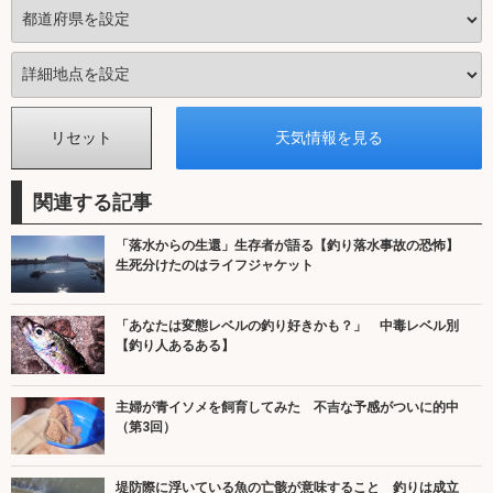
関連する記事
「落水からの生還」生存者が語る【釣り落水事故の恐怖】
生死分けたのはライフジャケット
「あなたは変態レベルの釣り好きかも？」 中毒レベル別
【釣り人あるある】
主婦が青イソメを飼育してみた 不吉な予感がついに的中
（第3回）
堤防際に浮いている魚の亡骸が意味すること 釣りは成立