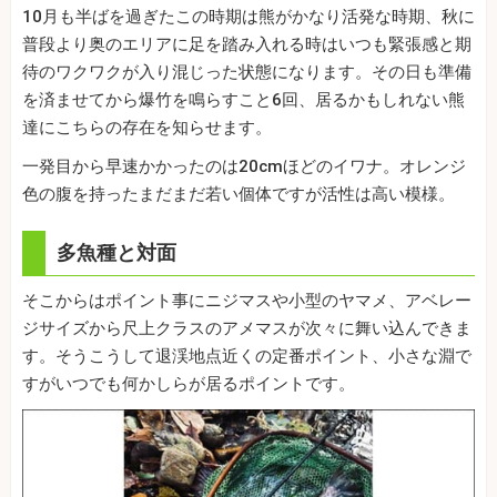
10月も半ばを過ぎたこの時期は熊がかなり活発な時期、秋に
普段より奥のエリアに足を踏み入れる時はいつも緊張感と期
待のワクワクが入り混じった状態になります。その日も準備
を済ませてから爆竹を鳴らすこと6回、居るかもしれない熊
達にこちらの存在を知らせます。
一発目から早速かかったのは20cmほどのイワナ。オレンジ
色の腹を持ったまだまだ若い個体ですが活性は高い模様。
多魚種と対面
そこからはポイント事にニジマスや小型のヤマメ、アベレー
ジサイズから尺上クラスのアメマスが次々に舞い込んできま
す。そうこうして退渓地点近くの定番ポイント、小さな淵で
すがいつでも何かしらが居るポイントです。