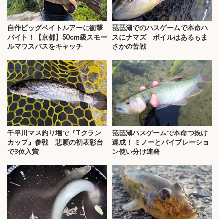
自作ビッグベイトルアーに衝撃
琵琶湖でのハスゲームで本命ハ
バイト！【京都】50cm級スモー
スにナマズ ボイルはあるもま
ルマウスバスをキャッチ
さかの苦戦
千早川マス釣り場で『Tクラン
琵琶湖ハスゲームで本命つ抜け
カップ』参戦 悲願の初表彰台
達成！ ミノーとバイブレーショ
で3位入賞
ン使い分け連発