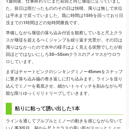
1週間後、仕事終わりにまた前回と同じ堰堤に立っていまし
た。前日は雨だったもののその日は快晴、濁りは無しで水位
は平水まで戻っていました。既に時間は15時を回っており日
没までの1時間ほどの短時間勝負です。
準備しながら堰堤の落ち込み付近を観察していると尺上クラ
スが堰堤を超えるべくジャンプを繰り返す光景が。その日は
濁りはなかったので水中の様子はよく見える状態でしたが前
回ほどではないにしろ30~50cmクラスのアメマスがウロウ
ロしています。
まずはチャートピンクのシンキングミノー45mmをスナップ
に繋ぎ落ち込み脇の巻き返しに打ち込みます。ラインを送り
込んでミノーを着底させ、細かいトゥイッチを刻みながら可
能な限りゆっくりリトリーブしていきます。
粘りに粘って誘い出した1本
ラインを通してブルブルとミノーの動きを感じながら引いて
いく事3投目、脇から尺上クラスの黒い影がスーッとミノー