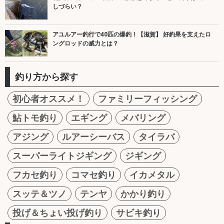
しづらい？
アユルアー釣行で40匹の爆釣！【滋賀】 好釣果を支えたロ
ングロッドの威力とは？
釣り方から探す
初心者オススメ！
ファミリーフィッシング
鮎トモ釣り
エギング
メバリング
アジング
ルアーシーバス
タイラバ
スーパーライトジギング
ジギング
フカセ釣り
コマセ釣り
イカメタル
スッテ＆ツノ
テンヤ
かかり釣り
投げ＆ちょい投げ釣り
サビキ釣り