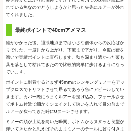
れている魚なのでどうしようかと思った矢先にルアーが外れ
てくれました。
最終ポイントで40cmアメマス
鮭がかかった後、退渓地点までは小さな個体からの反応ばか
りでした。一度川から上がり、下流まで下がり、今度は薮を
漕いで実績ポイントに直行します。秋も深まり濃かった薮も
葉を落として枯れてきたので比較的簡単に歩けるようになっ
ています。
ポイントに到着するとまず45mmのシンキングミノーをアッ
プクロスでドリフトさせて居るであろう魚にアピールしてい
きます。カバー際にうまくルアーを投げ込み、フォールさせ
てボトム付近で細かくシェイクして誘いを入れて目の前まで
ルアーが戻ってきた時にUターンさせます。
ミノーの頭が上流を向いた瞬間、ボトムからヌヌッと良型が
浮いてきたかと思えばそのままミノーのテールに齧り付きま