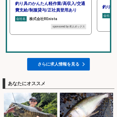
釣り具のかんたん軽作業/高収入/交通
釣り具
費支給/制服貸与/正社員登用あり
会社名
株式会社REnista
会社名
sponsored by 求人ボックス
さらに求人情報を見る
あなたにオススメ