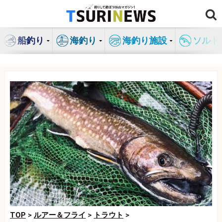
コ
ン
テ
船釣り
海釣り
海釣り施設
ソルト
ン
ツ
へ
ス
キ
ッ
プ
TOP
>
ルアー＆フライ
>
トラウト
>