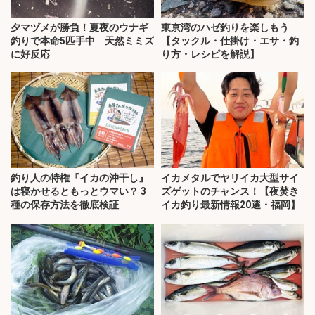
夕マヅメが勝負！夏夜のウナギ
東京湾のハゼ釣りを楽しもう
釣りで本命5匹手中 天然ミミズ
【タックル・仕掛け・エサ・釣
に好反応
り方・レシピを解説】
釣り人の特権『イカの沖干し』
イカメタルでヤリイカ大型サイ
は寝かせるともっとウマい？ 3
ズゲットのチャンス！【夜焚き
種の保存方法を徹底検証
イカ釣り最新情報20選・福岡】