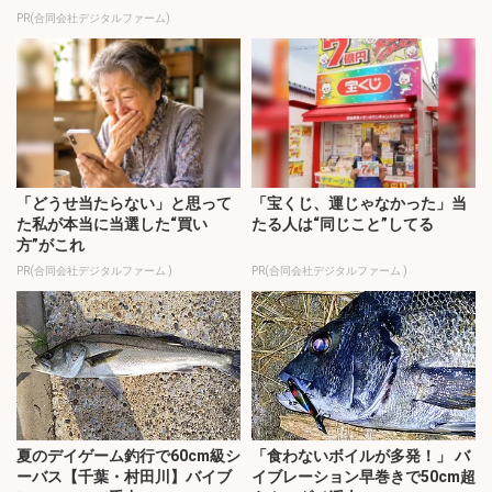
PR(合同会社デジタルファーム)
「どうせ当たらない」と思って
「宝くじ、運じゃなかった」当
た私が本当に当選した“買い
たる人は“同じこと”してる
方”がこれ
PR(合同会社デジタルファーム )
PR(合同会社デジタルファーム )
夏のデイゲーム釣行で60cm級シ
「食わないボイルが多発！」 バ
ーバス【千葉・村田川】バイブ
イブレーション早巻きで50cm超