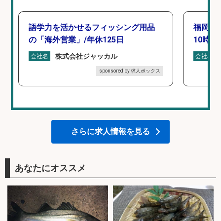
語学力を活かせるフィッシング用品
福岡「
の「海外営業」/年休125日
10時間
株式会社ジャッカル
会社名
会社名
sponsored by 求人ボックス
さらに求人情報を見る
あなたにオススメ