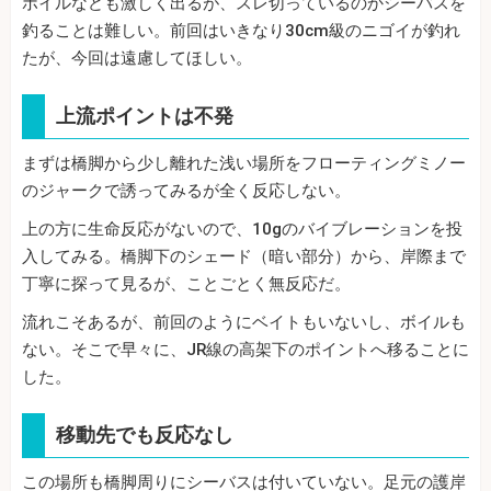
ボイルなども激しく出るが、スレ切っているのかシーバスを
釣ることは難しい。前回はいきなり30cm級のニゴイが釣れ
たが、今回は遠慮してほしい。
上流ポイントは不発
まずは橋脚から少し離れた浅い場所をフローティングミノー
のジャークで誘ってみるが全く反応しない。
上の方に生命反応がないので、10gのバイブレーションを投
入してみる。橋脚下のシェード（暗い部分）から、岸際まで
丁寧に探って見るが、ことごとく無反応だ。
流れこそあるが、前回のようにベイトもいないし、ボイルも
ない。そこで早々に、JR線の高架下のポイントへ移ることに
した。
移動先でも反応なし
この場所も橋脚周りにシーバスは付いていない。足元の護岸