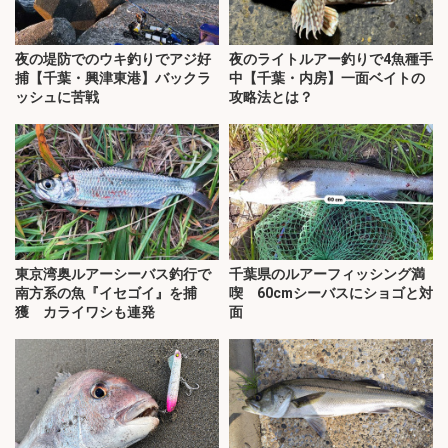
夜の堤防でのウキ釣りでアジ好
夜のライトルアー釣りで4魚種手
捕【千葉・興津東港】バックラ
中【千葉・内房】一面ベイトの
ッシュに苦戦
攻略法とは？
東京湾奥ルアーシーバス釣行で
千葉県のルアーフィッシング満
南方系の魚『イセゴイ』を捕
喫 60cmシーバスにショゴと対
獲 カライワシも連発
面