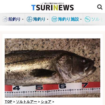
コ
ン
テ
船釣り
海釣り
海釣り施設
ソルト
ン
ツ
へ
ス
キ
ッ
プ
TOP
>
ソルトルアー
>
ショア
>