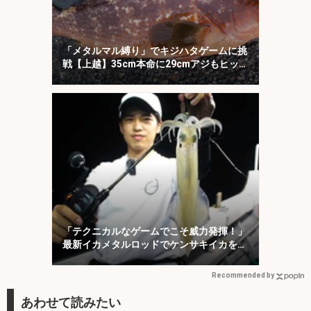
「メタルマル縛り」でキジハタゲームに挑
戦【上越】35cm本命に29cmアジもヒッ
ト！
「テクニカルなゲームでこそ威力発揮！」
最新イカメタルロッドでケンサキイカを攻
略【福井】
Recommended by