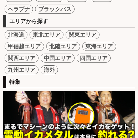
ヘラブナ
ブラックバス
エリアから探す
北海道
東北エリア
関東エリア
甲信越エリア
北陸エリア
東海エリア
関西エリア
中国エリア
四国エリア
九州エリア
海外
特集