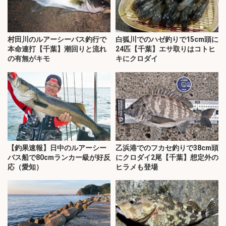
村田川のルアーシーバス釣行で
白狐川でのハゼ釣りで15cm頭に
本命連打【千葉】潮回りと流れ
24匹【千葉】エサ取りはコトヒ
の有無がキモ
キにクロダイ
【釣果速報】日中のルアーシー
乙浜港でのフカセ釣りで38cm頭
バス船で80cmランカー級が好反
にクロダイ2尾【千葉】想定外の
応（愛知）
ヒラメも登場