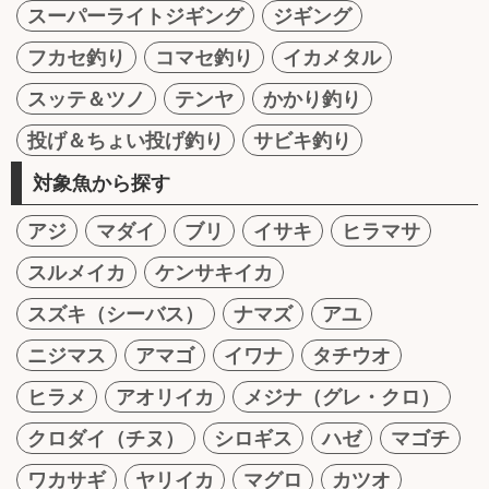
スーパーライトジギング
ジギング
フカセ釣り
コマセ釣り
イカメタル
スッテ＆ツノ
テンヤ
かかり釣り
投げ＆ちょい投げ釣り
サビキ釣り
対象魚から探す
アジ
マダイ
ブリ
イサキ
ヒラマサ
スルメイカ
ケンサキイカ
スズキ（シーバス）
ナマズ
アユ
ニジマス
アマゴ
イワナ
タチウオ
ヒラメ
アオリイカ
メジナ（グレ・クロ）
クロダイ（チヌ）
シロギス
ハゼ
マゴチ
ワカサギ
ヤリイカ
マグロ
カツオ