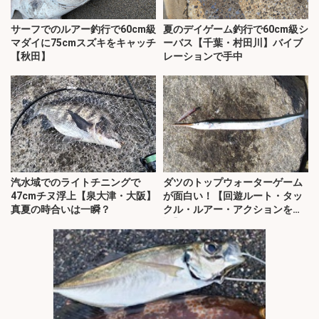
サーフでのルアー釣行で60cm級
夏のデイゲーム釣行で60cm級シ
マダイに75cmスズキをキャッチ
ーバス【千葉・村田川】バイブ
【秋田】
レーションで手中
汽水域でのライトチニングで
ダツのトップウォーターゲーム
47cmチヌ浮上【泉大津・大阪】
が面白い！【回遊ルート・タッ
真夏の時合いは一瞬？
クル・ルアー・アクションを解
説】