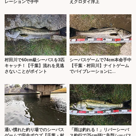
レーションで手中
えクロダイ浮上
村田川で60cm級シーバスを3匹
シーバスゲームで74cm本命手中
キャッチ！【千葉】流れを見逃
【千葉・村田川】ナイトゲーム
さないことがポイント
でバイブレーションに...
通い慣れた釣り場でのシーバス
「雨は釣れる！」リバーシーバ
ゲームで完全ボウズ【千葉・村
ス釣行で75cm頭に良型シーバス