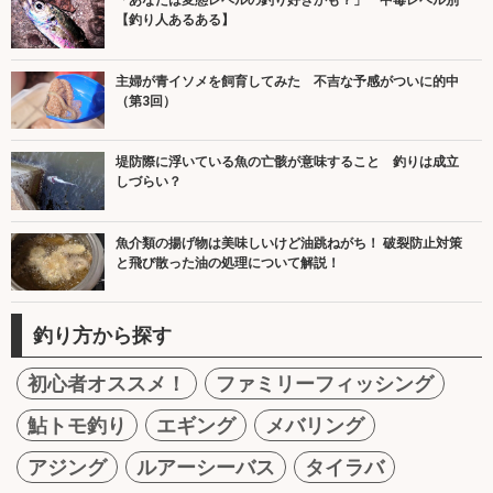
「あなたは変態レベルの釣り好きかも？」 中毒レベル別
【釣り人あるある】
主婦が青イソメを飼育してみた 不吉な予感がついに的中
（第3回）
堤防際に浮いている魚の亡骸が意味すること 釣りは成立
しづらい？
魚介類の揚げ物は美味しいけど油跳ねがち！ 破裂防止対策
と飛び散った油の処理について解説！
釣り方から探す
初心者オススメ！
ファミリーフィッシング
鮎トモ釣り
エギング
メバリング
アジング
ルアーシーバス
タイラバ