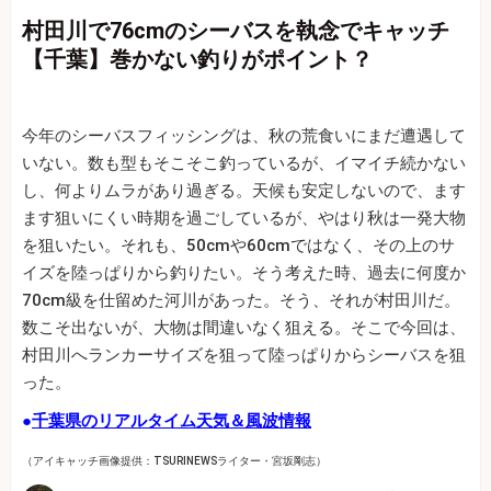
村田川で76cmのシーバスを執念でキャッチ
【千葉】巻かない釣りがポイント？
今年のシーバスフィッシングは、秋の荒食いにまだ遭遇して
いない。数も型もそこそこ釣っているが、イマイチ続かない
し、何よりムラがあり過ぎる。天候も安定しないので、ます
ます狙いにくい時期を過ごしているが、やはり秋は一発大物
を狙いたい。それも、50cmや60cmではなく、その上のサ
イズを陸っぱりから釣りたい。そう考えた時、過去に何度か
70cm級を仕留めた河川があった。そう、それが村田川だ。
数こそ出ないが、大物は間違いなく狙える。そこで今回は、
村田川へランカーサイズを狙って陸っぱりからシーバスを狙
った。
●
千葉県のリアルタイム天気＆風波情報
（アイキャッチ画像提供：TSURINEWSライター・宮坂剛志）