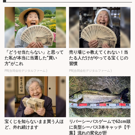
「どうせ当たらない」と思って
売り場じゃ教えてくれない！当
た私が本当に当選した“買い
たる人だけがやってる宝くじの
方”がこれ
習慣
PR(合同会社デジタルファーム )
PR(合同会社デジタルファーム )
宝くじを知らないまま買う人ほ
リバーシーバスゲームで62cm頭
ど、外れ続けます
に良型シーバス3本キャッチ【千
葉】流れの変化が肝