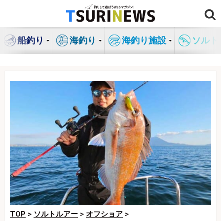
コ
ン
テ
船釣り
海釣り
海釣り施設
ソルト
ン
ツ
へ
ス
キ
ッ
プ
TOP
>
ソルトルアー
>
オフショア
>