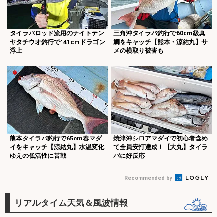
タイラバロッド流用のナイトテン
三角沖タイラバ釣行で60cm級真
ヤタチウオ釣行で141cmドラゴン
鯛をキャッチ【熊本・涼結丸】サ
浮上
メの横取り被害も
熊本タイラバ釣行で65cm春マダ
焼津沖シロアマダイで初心者含め
イをキャッチ【涼結丸】水温変化
て全員安打達成！【大丸】タイラ
ゆえの低活性に苦戦
バに好反応
Recommended by
リアルタイム天気＆風波情報