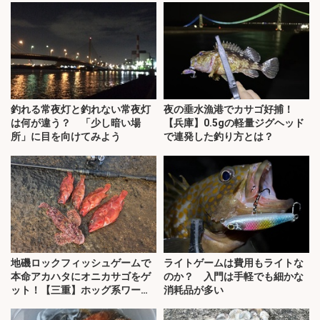
釣れる常夜灯と釣れない常夜灯
夜の垂水漁港でカサゴ好捕！
は何が違う？ 「少し暗い場
【兵庫】0.5gの軽量ジグヘッド
所」に目を向けてみよう
で連発した釣り方とは？
地磯ロックフィッシュゲームで
ライトゲームは費用もライトな
本命アカハタにオニカサゴをゲ
のか？ 入門は手軽でも細かな
ット！【三重】ホッグ系ワーム
消耗品が多い
にヒット