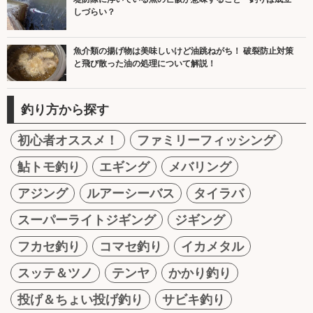
しづらい？
魚介類の揚げ物は美味しいけど油跳ねがち！ 破裂防止対策
と飛び散った油の処理について解説！
釣り方から探す
初心者オススメ！
ファミリーフィッシング
鮎トモ釣り
エギング
メバリング
アジング
ルアーシーバス
タイラバ
スーパーライトジギング
ジギング
フカセ釣り
コマセ釣り
イカメタル
スッテ＆ツノ
テンヤ
かかり釣り
投げ＆ちょい投げ釣り
サビキ釣り