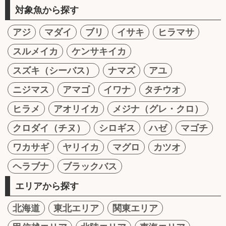
対象魚から探す
アジ
マダイ
ブリ
イサキ
ヒラマサ
スルメイカ
ケンサキイカ
スズキ（シーバス）
ナマズ
アユ
ニジマス
アマゴ
イワナ
タチウオ
ヒラメ
アオリイカ
メジナ（グレ・クロ）
クロダイ（チヌ）
シロギス
ハゼ
マゴチ
ワカサギ
ヤリイカ
マグロ
カツオ
ヘラブナ
ブラックバス
エリアから探す
北海道
東北エリア
関東エリア