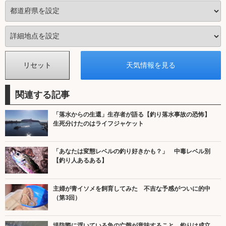
関連する記事
「落水からの生還」生存者が語る【釣り落水事故の恐怖】
生死分けたのはライフジャケット
「あなたは変態レベルの釣り好きかも？」 中毒レベル別
【釣り人あるある】
主婦が青イソメを飼育してみた 不吉な予感がついに的中
（第3回）
堤防際に浮いている魚の亡骸が意味すること 釣りは成立