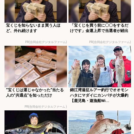
宝くじを知らないまま買う人ほ
「宝くじを買う前に〇〇をするだ
ど、外れ続けます
けです」金運上昇で当選者が続出
PR(合同会社デジタルファーム)
PR(合同会社デジタルファーム)
“宝くじは運じゃなかった”当たる
錦江湾遠征ルアー釣行でオオモン
人の“共通点”を知っただけ
ハタにマダイにカンパチが大爆釣
【鹿児島・遊漁船Wi...
PR(合同会社デジタルファーム )