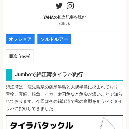
YAHAの担当記事を読む
×
閉じる
オフショア
ソルトルアー
目次
[
show
]
Jumboで錦江湾タイラバ釣行
錦江湾は、鹿児島県の薩摩半島と大隅半島に挟まれており、
青物、真鯛、根魚、イカ、太刀魚など魚影が濃いことで知ら
れております。今回はその錦江湾で秋の良型を狙うべくタイ
ラバに挑戦してきました。