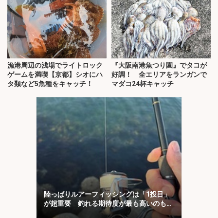
漁港周辺の浅場でライトロック
『大阪南港魚つり園』でタコが
ゲームを満喫【京都】シオにハ
好調！ 全エリアをランガンで
タ類など5魚種をキャッチ！
マダコ24杯キャッチ
陸っぱりルアーフィッシングは「1投目」
が超重要 釣れる期待度が最も高いのも
「1投目」！