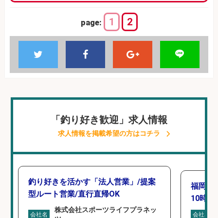
1
2
page:
「釣り好き歓迎」求人情報
求人情報を掲載希望の方はコチラ
釣り好きを活かす「法人営業」/提案
福岡「
型ルート営業/直行直帰OK
10時間
株式会社スポーツライフプラネッ
会社名
会社名