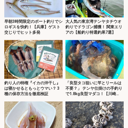
早朝3時間限定のボート釣りでシ
大人気の東京湾テンヤタチウオ
ロギスを快釣！【兵庫】ゲスト
釣りでドラゴン捕獲！ 関東エリ
交じりでヒット多発
アの【船釣り特選釣果7選】
釣り人の特権『イカの沖干し』
「良型タコ狙いに竿とリールは
は寝かせるともっとウマい？ 3
不要？」 テンヤ仕掛けの手釣り
種の保存方法を徹底検証
で1.8kg良型マダコ！【川崎
丸・東京湾】