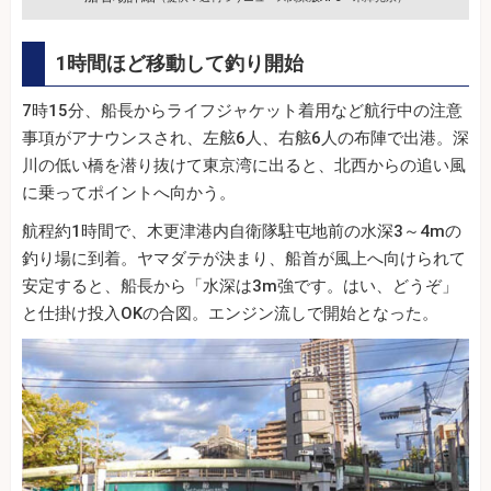
1時間ほど移動して釣り開始
7時15分、船長からライフジャケット着用など航行中の注意
事項がアナウンスされ、左舷6人、右舷6人の布陣で出港。深
川の低い橋を潜り抜けて東京湾に出ると、北西からの追い風
に乗ってポイントへ向かう。
航程約1時間で、木更津港内自衛隊駐屯地前の水深3～4mの
釣り場に到着。ヤマダテが決まり、船首が風上へ向けられて
安定すると、船長から「水深は3m強です。はい、どうぞ」
と仕掛け投入OKの合図。エンジン流しで開始となった。