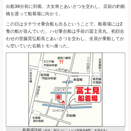
出船30分前に到着。大女将とあいさつを交わし、店前の釣船
橋を渡って船着場に向かう。
この日はタチウオ乗合船も出るということで、船着場には2
隻の船が並んでいた。ハゼ乗合船は手前の冨士見丸。初顔合
わせの登藤晃弘船長とあいさつを交わし、全員が乗船してか
ら空いていた右舷トモへ座った。
船着場詳細
（提供：週刊つりニュース関東版APC・木津光永）