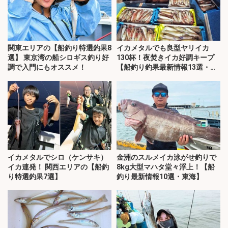
関東エリアの【船釣り特選釣果8
イカメタルでも良型ヤリイカ
選】 東京湾の船シロギス釣り好
130杯！夜焚きイカ好調キープ
調で入門にもオススメ！
【船釣り釣果最新情報13選・玄
界灘】
イカメタルでシロ（ケンサキ）
金洲のスルメイカ泳がせ釣りで
イカ連発！ 関西エリアの【船釣
8kg大型マハタ堂々浮上！【船
り特選釣果7選】
釣り最新情報10選・東海】