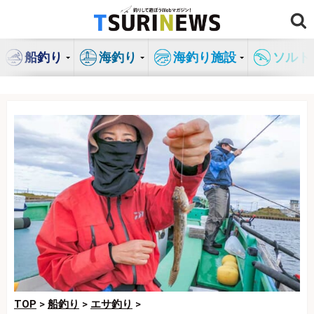
コ
ン
テ
船釣り
海釣り
海釣り施設
ソルト
ン
ツ
へ
ス
キ
ッ
プ
TOP
>
船釣り
>
エサ釣り
>