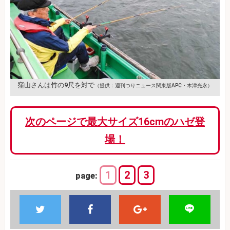
窪山さんは竹の9尺を対で
（提供：週刊つりニュース関東版APC・木津光永）
次のページで最大サイズ16cmのハゼ登
場！
1
2
3
page: