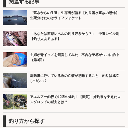
関連する記事
「落水からの生還」生存者が語る【釣り落水事故の恐怖】
生死分けたのはライフジャケット
「あなたは変態レベルの釣り好きかも？」 中毒レベル別
【釣り人あるある】
主婦が青イソメを飼育してみた 不吉な予感がついに的中
（第3回）
堤防際に浮いている魚の亡骸が意味すること 釣りは成立
しづらい？
アユルアー釣行で40匹の爆釣！【滋賀】 好釣果を支えたロ
ングロッドの威力とは？
釣り方から探す