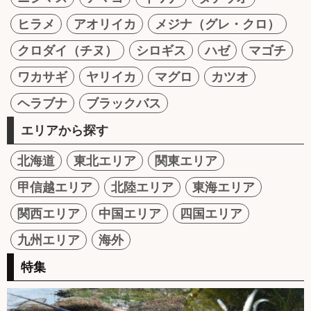
ヒラメ
アオリイカ
メジナ（グレ・クロ）
クロダイ（チヌ）
シロギス
ハゼ
マゴチ
ワカサギ
ヤリイカ
マグロ
カツオ
ヘラブナ
ブラックバス
エリアから探す
北海道
東北エリア
関東エリア
甲信越エリア
北陸エリア
東海エリア
関西エリア
中国エリア
四国エリア
九州エリア
海外
特集