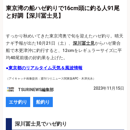
東京湾の船ハゼ釣りで16cm頭に釣る人91尾
と好調【深川冨士見】
すっかり秋めいてきた東京湾奥で旬を迎えたハゼ釣り。晴天
ナギ予報が出た10月21日（土）、
深川冨士見
からハゼ乗合
船で木更津沖に釣行すると、12cmをレギュラーサイズに平
均40尾前後の好釣果を上げた。
●
東京都のリアルタイム天気＆風波情報
（アイキャッチ画像提供：週刊つりニュース関東版APC・木津光永）
2023年11月15日
TSURINEWS編集部
エサ釣り
船釣り
深川冨士見でハゼ釣り