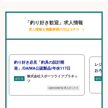
「釣り好き歓迎」求人情報
求人情報を掲載希望の方はコチラ
釣り好き必見「釣具の設計開
レジ打
発」/DAIWA公認製品/年休117日
おろし
株式会社スポーツライフプラネッ
会社名
会社名
ツ
sponsored by 求人ボックス