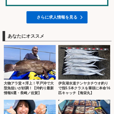
さらに求人情報を見る
あなたにオススメ
大物アラ堂々浮上！平戸沖で大
伊良湖水道テンヤタチウオ釣り
型魚狙いが好調！【沖釣り最新
で指5.5本クラスを筆頭に本命16
情報6選・長崎／佐賀】
匹キャッチ【海栄丸】