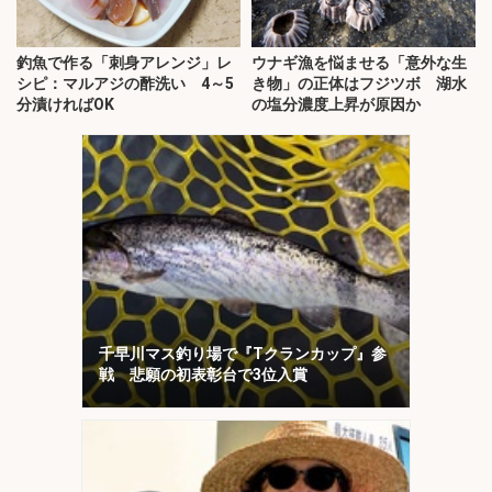
釣魚で作る「刺身アレンジ」レ
ウナギ漁を悩ませる「意外な生
シピ：マルアジの酢洗い 4～5
き物」の正体はフジツボ 湖水
分漬ければOK
の塩分濃度上昇が原因か
千早川マス釣り場で『Tクランカップ』参
戦 悲願の初表彰台で3位入賞