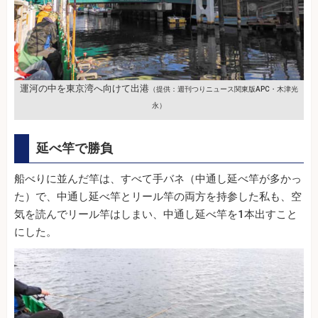
運河の中を東京湾へ向けて出港
（提供：週刊つりニュース関東版APC・木津光
永）
延べ竿で勝負
船べりに並んだ竿は、すべて手バネ（中通し延べ竿が多かっ
た）で、中通し延べ竿とリール竿の両方を持参した私も、空
気を読んでリール竿はしまい、中通し延べ竿を1本出すこと
にした。