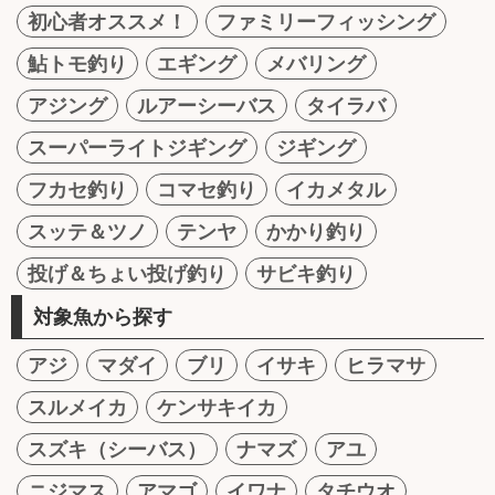
初心者オススメ！
ファミリーフィッシング
鮎トモ釣り
エギング
メバリング
アジング
ルアーシーバス
タイラバ
スーパーライトジギング
ジギング
フカセ釣り
コマセ釣り
イカメタル
スッテ＆ツノ
テンヤ
かかり釣り
投げ＆ちょい投げ釣り
サビキ釣り
対象魚から探す
アジ
マダイ
ブリ
イサキ
ヒラマサ
スルメイカ
ケンサキイカ
スズキ（シーバス）
ナマズ
アユ
ニジマス
アマゴ
イワナ
タチウオ