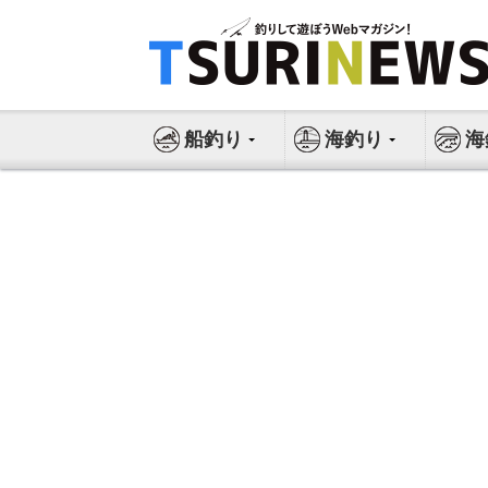
コ
ン
テ
ン
ツ
船釣り
海釣り
海
へ
ス
キ
ッ
プ