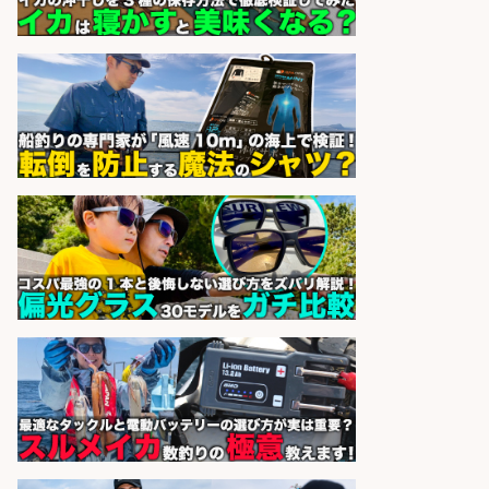
のパック詰め&品出し/週4日から勤
務OK/希望休が取得できる/広島県
株式会社ホットスタッフ五日市
会社名
sponsored by 求人ボックス
さかな専門学校の教員 教員免許不
要/水産業界の知識と経験を活かす
学校法人水野学園日本さかな専
会社名
門学校
sponsored by 求人ボックス
精肉・青果・鮮魚販売/「志布志
市」「時給1,150円〜」志布志市周
辺でお魚のカットや商品の陳列スタ
ッフ/未経験歓迎×残業少なめ×車通
勤OK/鹿児島県/志布志市
株式会社ホットスタッフ鹿児島
会社名