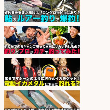
釣り具などの出荷作業～～/工場/製
造
UTグループ株式会社
会社名
sponsored by 求人ボックス
日払いOKで即日収入/製造スタッフ/
「広島市佐伯区」「時給1,200円」
広島市佐伯区周辺でお魚のパック詰
めや品出しスタッフ/週4日〜OK×車
通勤OK×未経験歓迎/広島県/広島市
佐伯区
株式会社ホットスタッフ五日市
会社名
sponsored by 求人ボックス
日払いOKで即日収入/販売スタッフ/
「調理なし・軽作業スタート」お魚