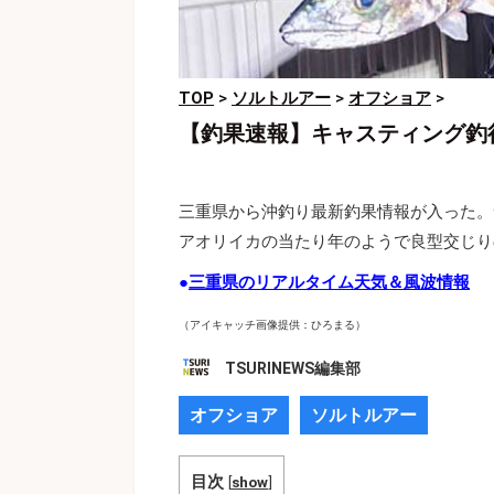
TOP
>
ソルトルアー
>
オフショア
>
【釣果速報】キャスティング釣
三重県から沖釣り最新釣果情報が入った。
アオリイカの当たり年のようで良型交じり
●
三重県のリアルタイム天気＆風波情報
（アイキャッチ画像提供：ひろまる）
TSURINEWS編集部
オフショア
ソルトルアー
目次
[
show
]