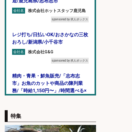
迎/鹿児島県/志布志市
株式会社ホットスタッフ鹿児島
会社名
sponsored by 求人ボックス
レジ打ち/日払いOK/おさかなの三枚
おろし/新潟県/小千谷市
株式会社G&G
会社名
sponsored by 求人ボックス
精肉・青果・鮮魚販売/「志布志
市」お魚のカットや商品の陳列業
務/「時給1,150円〜」/時間選べる×
未経験歓迎×残業少なめ/鹿児島県/
志布志市
株式会社ホットスタッフ鹿児島
特集
会社名
sponsored by 求人ボックス