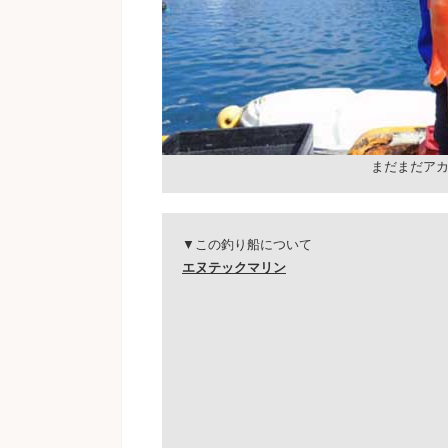
まだまだア
▼この釣り船について
エヌテックマリン