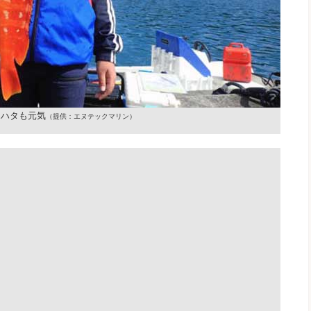
カハタも元気
（提供：エヌテックマリン）