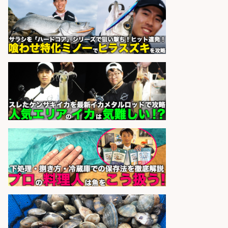
sponsored by 求人ボックス
販売スタッフ/「未経験歓迎」魚を
捌く作業なし!イオン食品売場スタッ
フ募集/東京都/目黒区
イオンスタイル碑文谷店
会社名
sponsored by 求人ボックス
さらに求人情報を見る