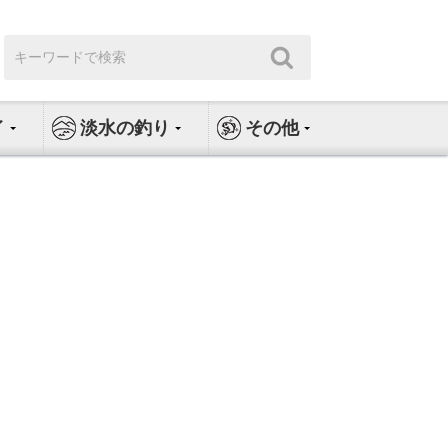
検
検
索:
索
イ
淡水の釣り
その他