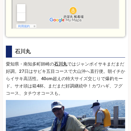
石川丸
愛知県・南知多町師崎の
石川丸
ではジャンボイサキまだまだ
好調。27日はサビキ五目コースで大山沖へ直行便。朝イチか
らイサキ高活性。40cm超えの特大サイズ交じりで爆釣モー
ド。サオ頭は箱4杯。まだまだ好調継続中！カワハギ、フグ
コース、タチウオコースも。