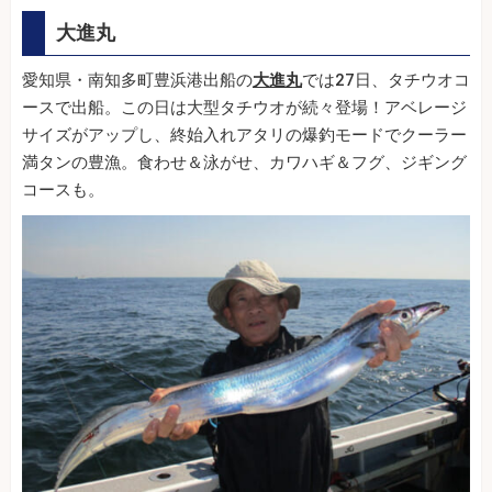
大進丸
愛知県・南知多町豊浜港出船の
大進丸
では27日、タチウオコ
ースで出船。この日は大型タチウオが続々登場！アベレージ
サイズがアップし、終始入れアタリの爆釣モードでクーラー
満タンの豊漁。食わせ＆泳がせ、カワハギ＆フグ、ジギング
コースも。