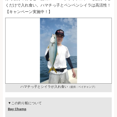
くだけで入れ食い。ハマチっ子とペンペンシイラは高活性！
【キャンペーン実施中！】
ハマチっ子とシイラが入れ食い
（提供：ベイチャンプ）
▼この釣り船について
Bay Champ