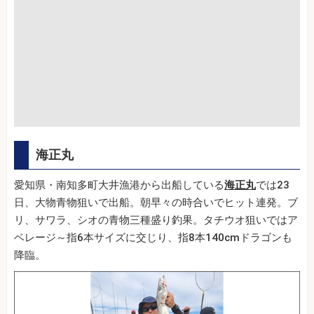
海正丸
愛知県・南知多町大井漁港から出船している
海正丸
では23
日、大物青物狙いで出船。朝早々の時合いでヒット連発。ブ
リ、サワラ、シオの青物三種盛り釣果。タチウオ狙いではア
ベレージ～指6本サイズに交じり、指8本140cmドラゴンも
降臨。