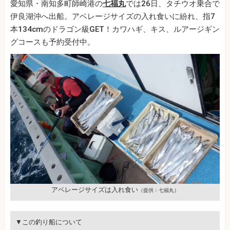
愛知県・南知多町師崎港の
七福丸
では26日、タチウオ乗合で
伊良湖沖へ出船。アベレージサイズの入れ食いに紛れ、指7
本134cmのドラゴン級GET！カワハギ、キス、ルアージギン
グコースも予約受付中。
アベレージサイズは入れ食い
（提供：七福丸）
▼この釣り船について