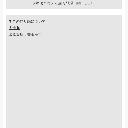
大型タチウオが続々登場
（提供：大進丸）
▼この釣り船について
大進丸
出船場所：豊浜漁港