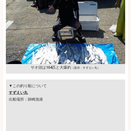
サオ頭は104匹と大爆釣
（提供：すずえい丸）
▼この釣り船について
すずえい丸
出船場所：師崎漁港