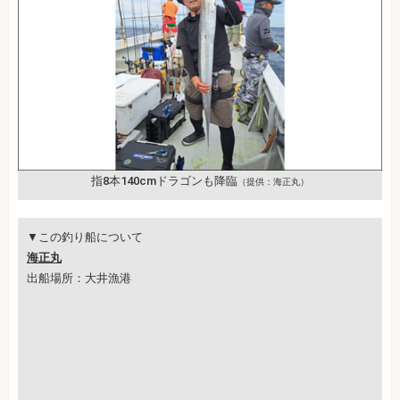
指8本140cmドラゴンも降臨
（提供：海正丸）
▼この釣り船について
海正丸
出船場所：大井漁港