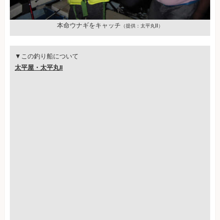
本命ウナギをキャッチ
（提供：太平丸Ⅱ）
▼この釣り船について
太平屋・太平丸Ⅱ