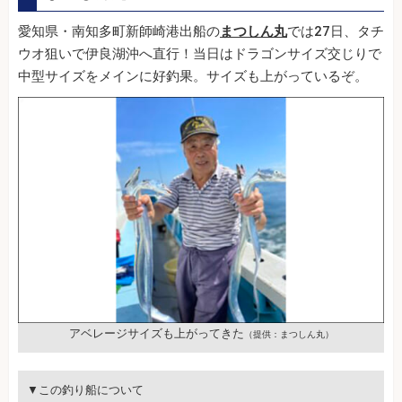
愛知県・南知多町新師崎港出船の
まつしん丸
では27日、タチ
ウオ狙いで伊良湖沖へ直行！当日はドラゴンサイズ交じりで
中型サイズをメインに好釣果。サイズも上がっているぞ。
アベレージサイズも上がってきた
（提供：まつしん丸）
▼この釣り船について