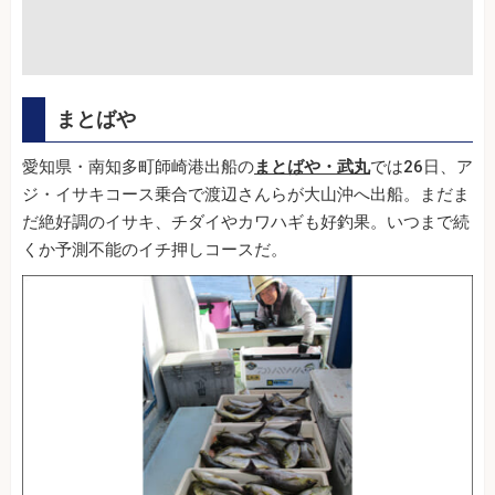
まとばや
愛知県・南知多町師崎港出船の
まとばや・武丸
では26日、ア
ジ・イサキコース乗合で渡辺さんらが大山沖へ出船。まだま
だ絶好調のイサキ、チダイやカワハギも好釣果。いつまで続
くか予測不能のイチ押しコースだ。