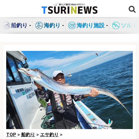
コ
ン
テ
船釣り
海釣り
海釣り施設
ソルト
ン
ツ
へ
ス
キ
ッ
プ
TOP
>
船釣り
>
エサ釣り
>