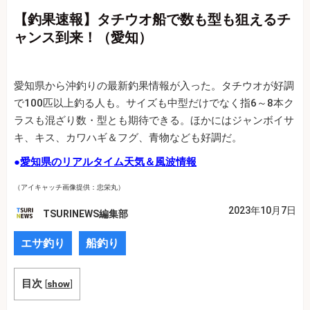
【釣果速報】タチウオ船で数も型も狙えるチ
ャンス到来！（愛知）
愛知県から沖釣りの最新釣果情報が入った。タチウオが好調
で100匹以上釣る人も。サイズも中型だけでなく指6～8本ク
ラスも混ざり数・型とも期待できる。ほかにはジャンボイサ
キ、キス、カワハギ＆フグ、青物なども好調だ。
●
愛知県のリアルタイム天気＆風波情報
（アイキャッチ画像提供：忠栄丸）
2023年10月7日
TSURINEWS編集部
エサ釣り
船釣り
目次
[
show
]