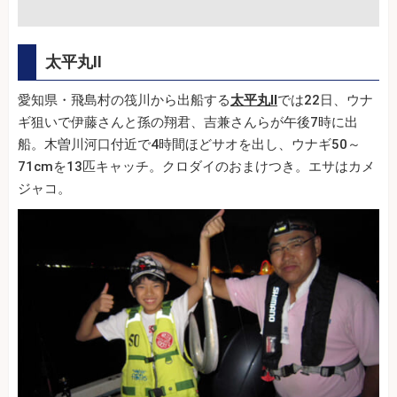
太平丸Ⅱ
愛知県・飛島村の筏川から出船する
太平丸Ⅱ
では22日、ウナ
ギ狙いで伊藤さんと孫の翔君、吉兼さんらが午後7時に出
船。木曽川河口付近で4時間ほどサオを出し、ウナギ50～
71cmを13匹キャッチ。クロダイのおまけつき。エサはカメ
ジャコ。