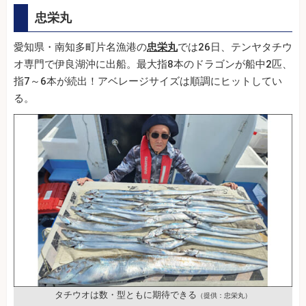
忠栄丸
愛知県・南知多町片名漁港の
忠栄丸
では26日、テンヤタチウ
オ専門で伊良湖沖に出船。最大指8本のドラゴンが船中2匹、
指7～6本が続出！アベレージサイズは順調にヒットしてい
る。
タチウオは数・型ともに期待できる
（提供：忠栄丸）