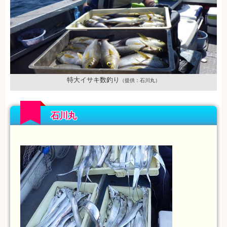
特大イサキ数釣り
（提供：石川丸）
石川丸