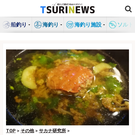
コ
ン
テ
船釣り
海釣り
海釣り施設
ソルト
ン
ツ
へ
ス
キ
ッ
プ
TOP
>
その他
>
サカナ研究所
>