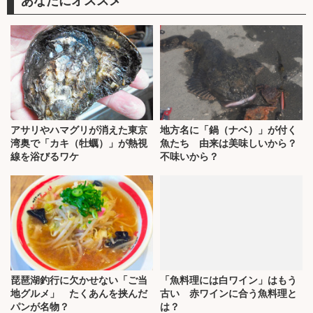
あなたにオススメ
アサリやハマグリが消えた東京
地方名に「鍋（ナベ）」が付く
湾奥で「カキ（牡蠣）」が熱視
魚たち 由来は美味しいから？
線を浴びるワケ
不味いから？
琵琶湖釣行に欠かせない「ご当
「魚料理には白ワイン」はもう
地グルメ」 たくあんを挟んだ
古い 赤ワインに合う魚料理と
パンが名物？
は？