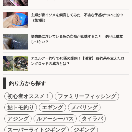
主婦が青イソメを飼育してみた 不吉な予感がついに的中
（第3回）
堤防際に浮いている魚の亡骸が意味すること 釣りは成立
しづらい？
アユルアー釣行で40匹の爆釣！【滋賀】 好釣果を支えたロ
ングロッドの威力とは？
釣り方から探す
初心者オススメ！
ファミリーフィッシング
鮎トモ釣り
エギング
メバリング
アジング
ルアーシーバス
タイラバ
スーパーライトジギング
ジギング