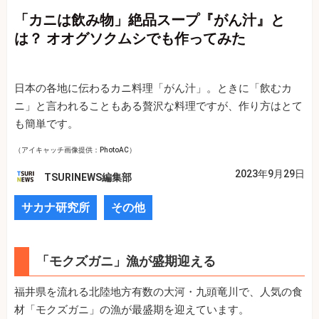
「カニは飲み物」絶品スープ『がん汁』と
は？ オオグソクムシでも作ってみた
日本の各地に伝わるカニ料理「がん汁」。ときに「飲むカ
ニ」と言われることもある贅沢な料理ですが、作り方はとて
も簡単です。
（アイキャッチ画像提供：PhotoAC）
2023年9月29日
TSURINEWS編集部
サカナ研究所
その他
「モクズガニ」漁が盛期迎える
福井県を流れる北陸地方有数の大河・九頭竜川で、人気の食
材「モクズガニ」の漁が最盛期を迎えています。