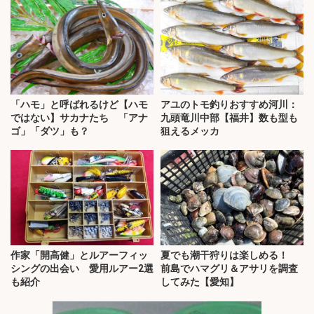
「ハモ」と呼ばれるけど【ハモ
アユのトモ釣りおすすめ河川：
ではない】サカナたち 「アナ
九頭竜川中部【福井】数も型も
ゴ」「ダツ」も？
狙えるメッカ
作家「開高健」とルアーフィッ
夏でも潮干狩りは楽しめる！
シングの出会い 愛用ルアー2選
前島でハマグリ＆アサリを調査
も紹介
してみた【愛知】