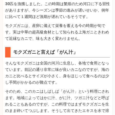
30匹を漁獲しました。この時期は繁殖のため河口に下る習性
がありますが、今シーズンは季節の進みが遅いせいか、例年
に比べて１週間ほど漁期が遅れているそうです。
モクズガニは、産卵に備えて栄養を蓄える今の時期が旬で
す。実は中華の超高級食材として知られる上海ガニときわめ
て近縁なカニで、味も大きく変わりません。
モクズガニと言えば「がん汁」
そんなモクズガニは全国の河川に生息し、各地で食用となっ
ています。前記の通り非常に味が良いカニなのですが、海の
カニと比べるとサイズが小さく、身をほじって食べるのは少
し手間がかかるのが難点です。
そのため、このカニはしばしば「がん汁」という料理にされ
ます。地域によってはかに汁、がに汁、ツガニ汁などと呼ば
れることもあるのですが、この料理ではまずモクズガニを生
のまま砕いてつぶします。そうして出てきたエキスを水で溶