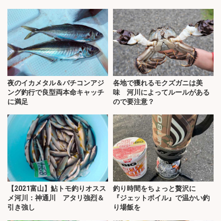
夜のイカメタル＆バチコンアジ
各地で獲れるモクズガニは美
ング釣行で良型両本命キャッチ
味 河川によってルールがある
に満足
ので要注意？
【2021富山】鮎トモ釣りオスス
釣り時間をちょっと贅沢に
メ河川：神通川 アタリ強烈＆
『ジェットボイル』で温かい釣
引き強し
り場飯を