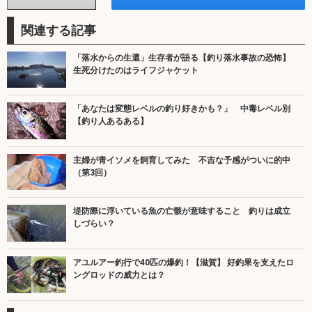
関連する記事
「落水からの生還」生存者が語る【釣り落水事故の恐怖】
生死分けたのはライフジャケット
「あなたは変態レベルの釣り好きかも？」 中毒レベル別
【釣り人あるある】
主婦が青イソメを飼育してみた 不吉な予感がついに的中
（第3回）
堤防際に浮いている魚の亡骸が意味すること 釣りは成立
しづらい？
アユルアー釣行で40匹の爆釣！【滋賀】 好釣果を支えたロ
ングロッドの威力とは？