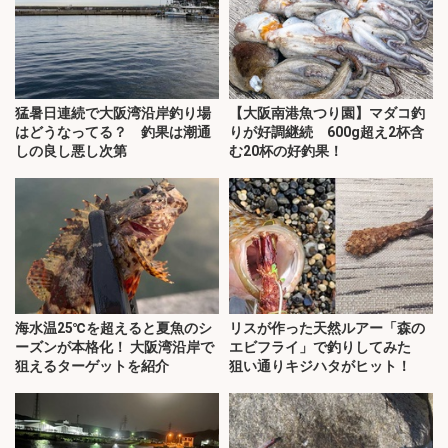
猛暑日連続で大阪湾沿岸釣り場
【大阪南港魚つり園】マダコ釣
はどうなってる？ 釣果は潮通
りが好調継続 600g超え2杯含
しの良し悪し次第
む20杯の好釣果！
海水温25℃を超えると夏魚のシ
リスが作った天然ルアー「森の
ーズンが本格化！ 大阪湾沿岸で
エビフライ」で釣りしてみた
狙えるターゲットを紹介
狙い通りキジハタがヒット！