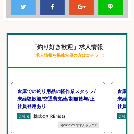
「釣り好き歓迎」求人情報
求人情報を掲載希望の方はコチラ
倉庫での釣り用品の軽作業スタッフ/
倉庫で
未経験歓迎/交通費支給/制服貸与/正
未経験
社員登用あり
社員登
株式会社REnista
会社名
会社名
sponsored by 求人ボックス