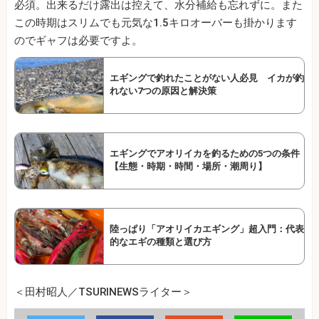
必須。出来るだけ露出は控えて、水分補給も忘れずに。また
この時期はスリムでも元気な1.5キロオーバーも掛かります
のでギャフは必要ですよ。
エギングで釣れたことがない人必見 イカが釣
れない7つの原因と解決策
エギングでアオリイカを釣るための5つの条件
【生態・時期・時間・場所・潮周り】
陸っぱり「アオリイカエギング」超入門：代表
的なエギの種類と選び方
＜田村昭人／TSURINEWSライター＞