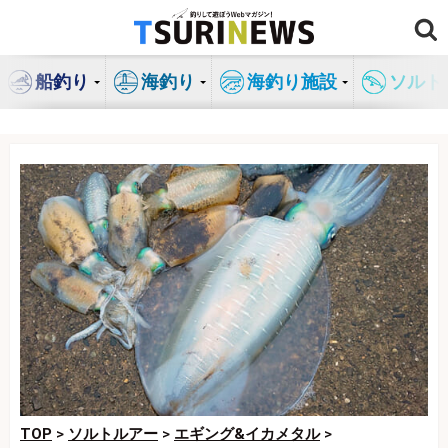
コ
ン
テ
船釣り
海釣り
海釣り施設
ソルト
ン
ツ
へ
ス
キ
ッ
プ
TOP
>
ソルトルアー
>
エギング&イカメタル
>