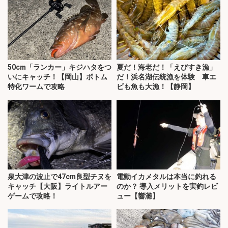
50cm「ランカー」キジハタをつ
夏だ！海老だ！「えびすき漁」
いにキャッチ！【岡山】ボトム
だ！浜名湖伝統漁を体験 車エ
特化ワームで攻略
ビも魚も大漁！【静岡】
泉大津の波止で47cm良型チヌを
電動イカメタルは本当に釣れる
キャッチ【大阪】ライトルアー
のか？ 導入メリットを実釣レビ
ゲームで攻略！
ュー【響灘】