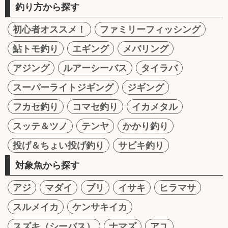
釣り方から探す
初心者オススメ！
ファミリーフィッシング
鮎トモ釣り
エギング
メバリング
アジング
ルアーシーバス
タイラバ
スーパーライトジギング
ジギング
フカセ釣り
コマセ釣り
イカメタル
スッテ＆ツノ
テンヤ
かかり釣り
投げ＆ちょい投げ釣り
サビキ釣り
対象魚から探す
アジ
マダイ
ブリ
イサキ
ヒラマサ
スルメイカ
ケンサキイカ
スズキ（シーバス）
ナマズ
アユ