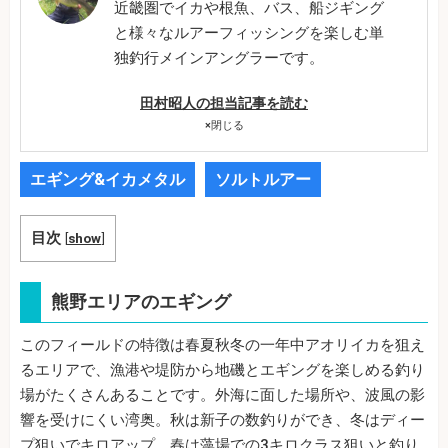
近畿圏でイカや根魚、バス、船ジギング
と様々なルアーフィッシングを楽しむ単
独釣行メインアングラーです。
田村昭人の担当記事を読む
×
閉じる
エギング&イカメタル
ソルトルアー
目次
[
show
]
熊野エリアのエギング
このフィールドの特徴は春夏秋冬の一年中アオリイカを狙え
るエリアで、漁港や堤防から地磯とエギングを楽しめる釣り
場がたくさんあることです。外海に面した場所や、波風の影
響を受けにくい湾奥。秋は新子の数釣りができ、冬はディー
プ狙いでキロアップ、春は藻場での3キロクラス狙いと釣り