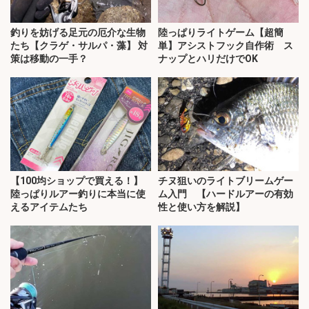
釣りを妨げる足元の厄介な生物
陸っぱりライトゲーム【超簡
たち【クラゲ・サルパ・藻】 対
単】アシストフック自作術 ス
策は移動の一手？
ナップとハリだけでOK
【100均ショップで買える！】
チヌ狙いのライトブリームゲー
陸っぱりルアー釣りに本当に使
ム入門 【ハードルアーの有効
えるアイテムたち
性と使い方を解説】