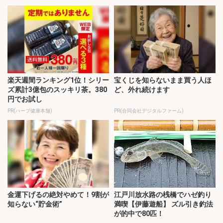
楽天週間ランキング1位！シリー
宝くじを知らないまま買う人ほ
ズ累計3億包のスッキリ茶。380
ど、外れ続けます
円でお試し
PR(ハーブ健康本舗)
PR(合同会社デジタルファーム)
金運下げるの絶対やめて！9割が
江戸川放水路の桟橋でハゼ釣り
知らない“貯金術”
満喫【伊藤遊船】 ズル引き釣法
が的中で80匹！