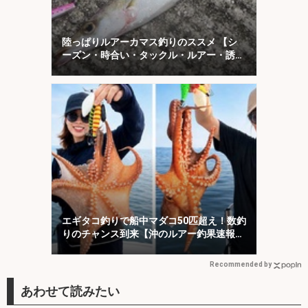
陸っぱりルアーカマス釣りのススメ 【シ
ーズン・時合い・タックル・ルアー・誘い
方を解説】
エギタコ釣りで船中マダコ50匹超え！数釣
りのチャンス到来【沖のルアー釣果速報12
選・愛知・三重】
Recommended by