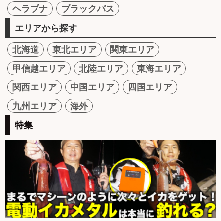
ヘラブナ
ブラックバス
エリアから探す
北海道
東北エリア
関東エリア
甲信越エリア
北陸エリア
東海エリア
関西エリア
中国エリア
四国エリア
九州エリア
海外
特集