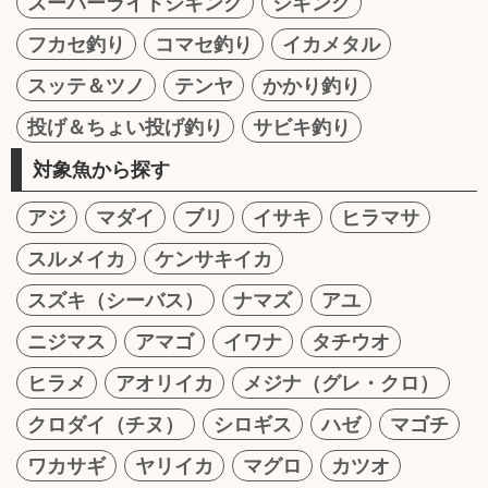
スーパーライトジギング
ジギング
フカセ釣り
コマセ釣り
イカメタル
スッテ＆ツノ
テンヤ
かかり釣り
投げ＆ちょい投げ釣り
サビキ釣り
対象魚から探す
アジ
マダイ
ブリ
イサキ
ヒラマサ
スルメイカ
ケンサキイカ
スズキ（シーバス）
ナマズ
アユ
ニジマス
アマゴ
イワナ
タチウオ
ヒラメ
アオリイカ
メジナ（グレ・クロ）
クロダイ（チヌ）
シロギス
ハゼ
マゴチ
ワカサギ
ヤリイカ
マグロ
カツオ