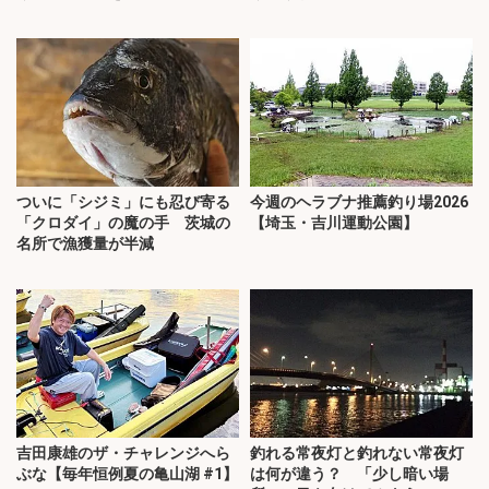
ついに「シジミ」にも忍び寄る
今週のヘラブナ推薦釣り場2026
「クロダイ」の魔の手 茨城の
【埼玉・吉川運動公園】
名所で漁獲量が半減
吉田康雄のザ・チャレンジへら
釣れる常夜灯と釣れない常夜灯
ぶな【毎年恒例夏の亀山湖 #1】
は何が違う？ 「少し暗い場