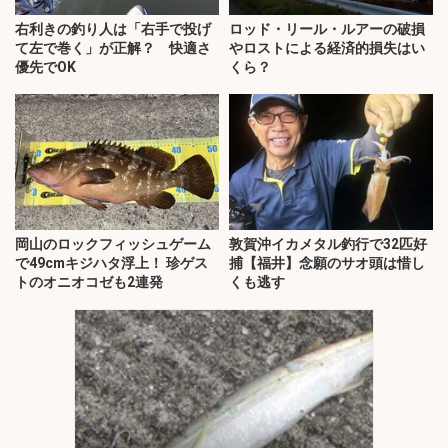
右利きの釣り人は「右手で投げ
ロッド・リール・ルアーの破損
て左で巻く」が正解？ 快適さ
やロストによる経済的損失はい
優先でOK
くら？
岡山のロックフィッシュゲーム
敦賀沖イカメタル釣行で32匹好
で49cmキジハタ浮上！ 珍ゲス
捕【福井】念願のサオ頭は惜し
トのオニオコゼも2連発
くも逃す