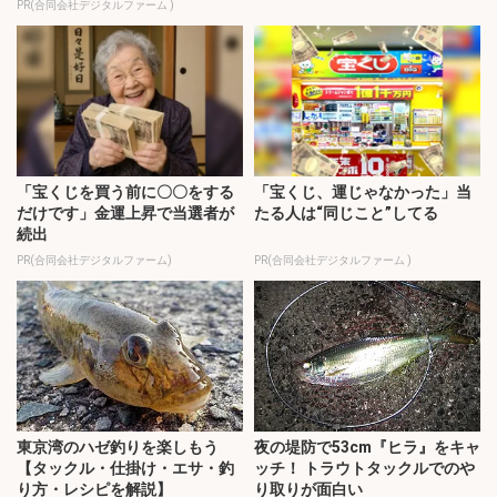
PR(合同会社デジタルファーム )
「宝くじを買う前に〇〇をする
「宝くじ、運じゃなかった」当
だけです」金運上昇で当選者が
たる人は“同じこと”してる
続出
PR(合同会社デジタルファーム)
PR(合同会社デジタルファーム )
東京湾のハゼ釣りを楽しもう
夜の堤防で53cm『ヒラ』をキャ
【タックル・仕掛け・エサ・釣
ッチ！ トラウトタックルでのや
り方・レシピを解説】
り取りが面白い