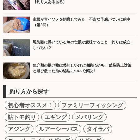
【釣り人あるある】
主婦が青イソメを飼育してみた 不吉な予感がついに的中
（第3回）
堤防際に浮いている魚の亡骸が意味すること 釣りは成立
しづらい？
魚介類の揚げ物は美味しいけど油跳ねがち！ 破裂防止対策
と飛び散った油の処理について解説！
釣り方から探す
初心者オススメ！
ファミリーフィッシング
鮎トモ釣り
エギング
メバリング
アジング
ルアーシーバス
タイラバ