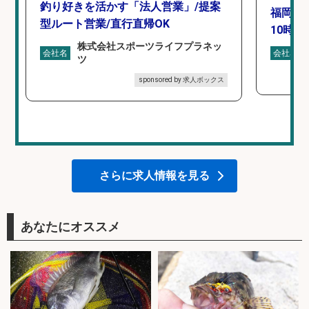
釣り好きを活かす「法人営業」/提案
福岡「
型ルート営業/直行直帰OK
10時間
株式会社スポーツライフプラネッ
会社名
会社名
ツ
sponsored by 求人ボックス
さらに求人情報を見る
あなたにオススメ