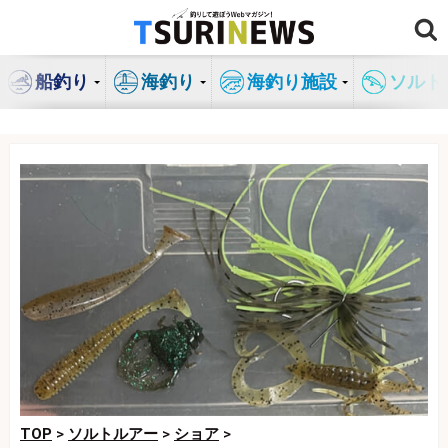
コ
ン
テ
船釣り
海釣り
海釣り施設
ソルト
ン
ツ
へ
ス
キ
ッ
プ
TOP
>
ソルトルアー
>
ショア
>