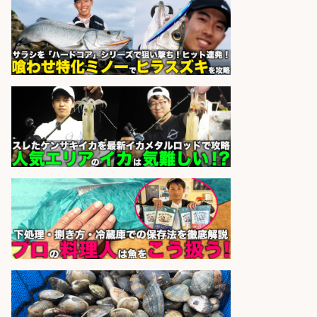
営業事務/「大津市」釣り具メーカ
ーの物流事務・営業アシスタント/
小野駅から徒歩6分/「時給1,300
円」/大型連休あり×残業なし×土日
祝休み/滋賀県
株式会社ホットスタッフ滋賀
会社名
sponsored by 求人ボックス
さらに求人情報を見る