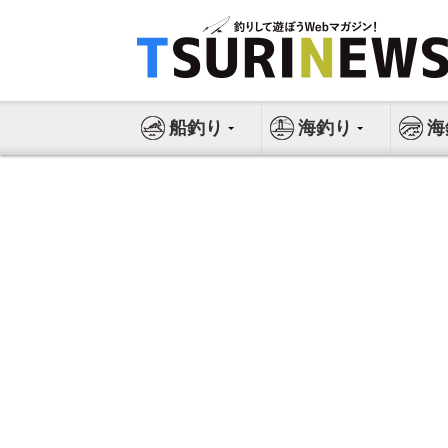
コ
ン
テ
ン
ツ
船釣り
海釣り
海
へ
ス
キ
ッ
プ