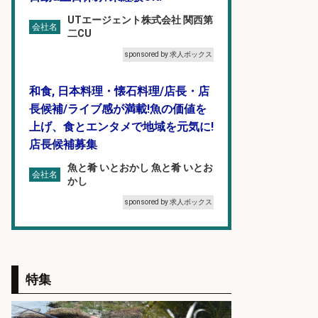
UTエージェント株式会社 関西第
会社名
二CU
sponsored by 求人ボックス
和食, 日本料理・懐石料理/店長・店
長候補/ライブ感が満載!魚の価値を
上げ、食とエンタメで地域を元気に!
店長候補募集
魚と肴 いとおかし 魚と肴 いとお
会社名
かし
sponsored by 求人ボックス
和食, 居酒屋/キッチンスタッフ/天草
の魚と馬刺しの店 キッチンスタッフ
正社員募集
特集
天草の魚と馬刺しの店 魚粋 天草
会社名
の魚と馬刺しの店 魚粋