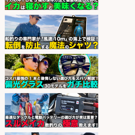
精肉・青果・鮮魚販売/志布志市で
お魚のカットや商品の陳列業務/時
間選べる×未経験歓迎×残業少なめ/
鹿児島県/志布志市
株式会社ホットスタッフ鹿児島
会社名
sponsored by 求人ボックス
日払いOKで即日収入/製造スタッフ/
「堺市堺区」「時給1,600円」日払
いOK・入社祝金10万円/堺市堺区の
工場で自転車部品や釣り具の組立/
未経験歓迎/土日祝休みで年間休日
126日
パーソルファクトリーパートナ
会社名
ーズ株式会社
sponsored by 求人ボックス