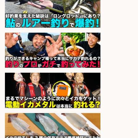
sponsored by 求人ボックス
魚の「バイヤー」貴方の目利きでヒ
ットを生む、裁量バイヤー募集
株式会社コムライン
会社名
sponsored by 求人ボックス
釣り具などの出荷作業～～/工場/製
造
UTグループ株式会社
会社名
sponsored by 求人ボックス
フィッシング用品の「製品開発設
計」
メガバス株式会社
会社名
sponsored by 求人ボックス