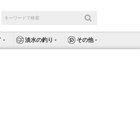
検
検
索:
索
イ
淡水の釣り
その他