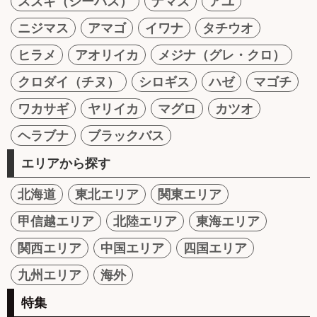
スズキ（シーバス）
ナマズ
アユ
ニジマス
アマゴ
イワナ
タチウオ
ヒラメ
アオリイカ
メジナ（グレ・クロ）
クロダイ（チヌ）
シロギス
ハゼ
マゴチ
ワカサギ
ヤリイカ
マグロ
カツオ
ヘラブナ
ブラックバス
エリアから探す
北海道
東北エリア
関東エリア
甲信越エリア
北陸エリア
東海エリア
関西エリア
中国エリア
四国エリア
九州エリア
海外
特集