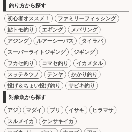
釣り方から探す
初心者オススメ！
ファミリーフィッシング
鮎トモ釣り
エギング
メバリング
アジング
ルアーシーバス
タイラバ
スーパーライトジギング
ジギング
フカセ釣り
コマセ釣り
イカメタル
スッテ＆ツノ
テンヤ
かかり釣り
投げ＆ちょい投げ釣り
サビキ釣り
対象魚から探す
アジ
マダイ
ブリ
イサキ
ヒラマサ
スルメイカ
ケンサキイカ