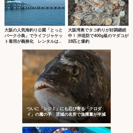
大阪の人気海釣り公園「とっと
大阪湾奥でタコ釣りが好調継続
パーク小島」でライフジャケッ
中！ 沖堤防で400g級のマダコが
ト着用が義務化 レンタルはオ
28匹と爆釣
ススメできない？
ついに「シジミ」にも忍び寄る「クロダ
イ」の魔の手 茨城の名所で漁獲量が半減