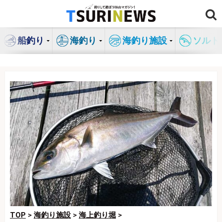
コ
ン
テ
船釣り
海釣り
海釣り施設
ソルト
ン
ツ
へ
ス
キ
ッ
プ
TOP
>
海釣り施設
>
海上釣り堀
>