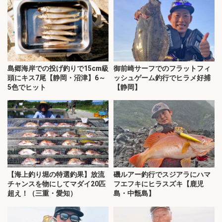
島郷海岸での投げ釣りで15cm級
御前崎サーフでのフラットフィ
頭にキス7尾【静岡・沼津】6～
ッシュゲーム釣行でヒラメ好捕
5色でヒット
【静岡】
【海上釣り堀の特選釣果】放流
磯ルアー釣行でスジアラにハマ
チャンスを物にしてマダイ20匹
フエフキにヒラスズキ【鹿児
超え！（三重・愛知）
島・中甑島】