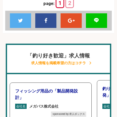
1
2
page:
「釣り好き歓迎」求人情報
求人情報を掲載希望の方はコチラ
釣り好
フィッシング用品の「製品開発設
発」/D
計」
メガバス株式会社
会社名
会社名
sponsored by 求人ボックス