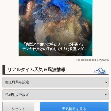
「良型タコ狙いに竿とリールは不要？」
テンヤ仕掛けの手釣りで1.8kg良型マダ
コ！【川崎丸・東京湾】
Recommended by
リアルタイム天気＆風波情報