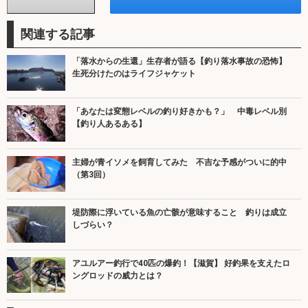
関連する記事
「落水からの生還」生存者が語る【釣り落水事故の恐怖】
生死分けたのはライフジャケット
「あなたは変態レベルの釣り好きかも？」 中毒レベル別
【釣り人あるある】
主婦が青イソメを飼育してみた 不吉な予感がついに的中
（第3回）
堤防際に浮いている魚の亡骸が意味すること 釣りは成立
しづらい？
アユルアー釣行で40匹の爆釣！【滋賀】 好釣果を支えたロ
ングロッドの威力とは？