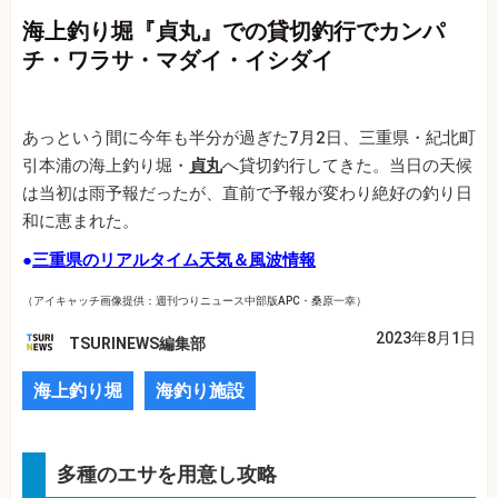
海上釣り堀『貞丸』での貸切釣行でカンパ
チ・ワラサ・マダイ・イシダイ
あっという間に今年も半分が過ぎた7月2日、三重県・紀北町
引本浦の海上釣り堀・
貞丸
へ貸切釣行してきた。当日の天候
は当初は雨予報だったが、直前で予報が変わり絶好の釣り日
和に恵まれた。
●
三重県のリアルタイム天気＆風波情報
（アイキャッチ画像提供：週刊つりニュース中部版APC・桑原一幸）
2023年8月1日
TSURINEWS編集部
海上釣り堀
海釣り施設
多種のエサを用意し攻略