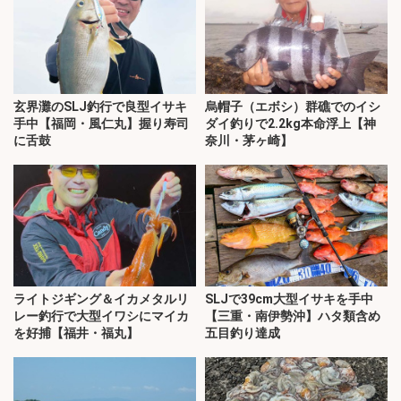
玄界灘のSLJ釣行で良型イサキ
烏帽子（エボシ）群礁でのイシ
手中【福岡・風仁丸】握り寿司
ダイ釣りで2.2kg本命浮上【神
に舌鼓
奈川・茅ヶ崎】
ライトジギング＆イカメタルリ
SLJで39cm大型イサキを手中
レー釣行で大型イワシにマイカ
【三重・南伊勢沖】ハタ類含め
を好捕【福井・福丸】
五目釣り達成