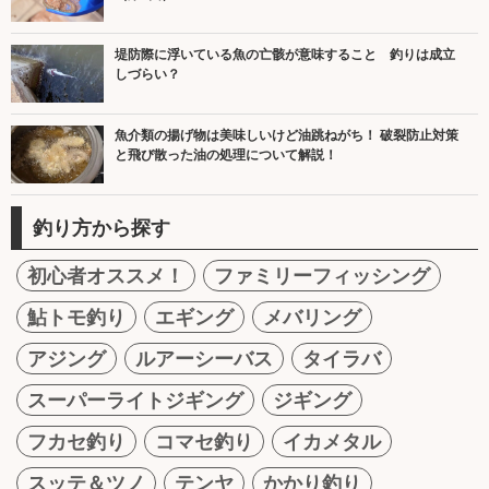
堤防際に浮いている魚の亡骸が意味すること 釣りは成立
しづらい？
魚介類の揚げ物は美味しいけど油跳ねがち！ 破裂防止対策
と飛び散った油の処理について解説！
釣り方から探す
初心者オススメ！
ファミリーフィッシング
鮎トモ釣り
エギング
メバリング
アジング
ルアーシーバス
タイラバ
スーパーライトジギング
ジギング
フカセ釣り
コマセ釣り
イカメタル
スッテ＆ツノ
テンヤ
かかり釣り