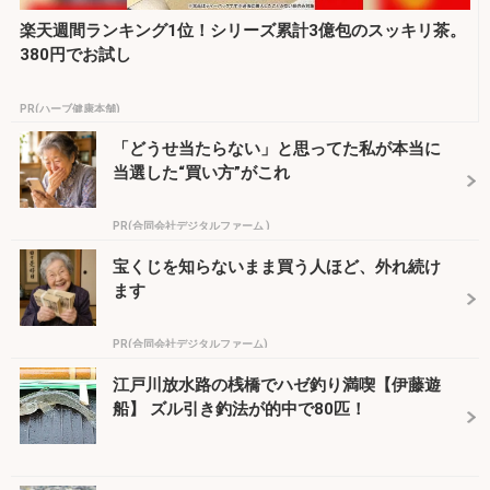
楽天週間ランキング1位！シリーズ累計3億包のスッキリ茶。
380円でお試し
PR(ハーブ健康本舗)
「どうせ当たらない」と思ってた私が本当に
当選した“買い方”がこれ
PR(合同会社デジタルファーム )
宝くじを知らないまま買う人ほど、外れ続け
ます
PR(合同会社デジタルファーム)
江戸川放水路の桟橋でハゼ釣り満喫【伊藤遊
船】 ズル引き釣法が的中で80匹！