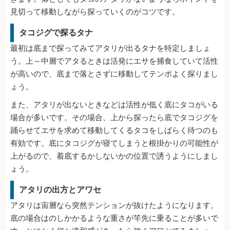
見切って移動しながら探っていくのがコツです。
タコジグで探るタナ
最初は底まで探ってみてアタリが出るタナを特定しましょ
う。上～中層でアタるときは活発にエサを捕食していて活性
が高いので、底まで落とさずに移動してテンポよく探りまし
ょう。
また、アタリが出ないときなどは活性が低く底にタコがいる
場合が多いです。その場合、上から探ったら底でタコジグを
踊らせてエサを求めて移動してくるタコをしばらく待つのも
有効です。底にタコジグが寝てしまうと根掛かりの可能性が
上がるので、着底するかしないかの位置で誘うようにしまし
ょう。
アタリの出方とアワセ
アタリは宙層なら突然テンションが抜けたようになります。
底の場合はのしかかるような重さが竿先に乗ることが多いで