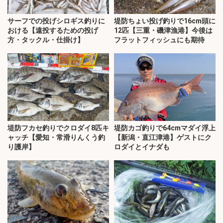
サーフでの投げシロギス釣りに
堤防ちょい投げ釣りで16cm頭に
おける【遠投するための投げ
12匹【三重・磯津漁港】今後は
方・タックル・仕掛け】
フラットフィッシュにも期待
堤防フカセ釣りでクロダイ8匹キ
堤防カゴ釣りで64cmマダイ浮上
ャッチ【愛知・常滑りんくう釣
【新潟・直江津港】ゲストにク
り護岸】
ロダイとイナダも