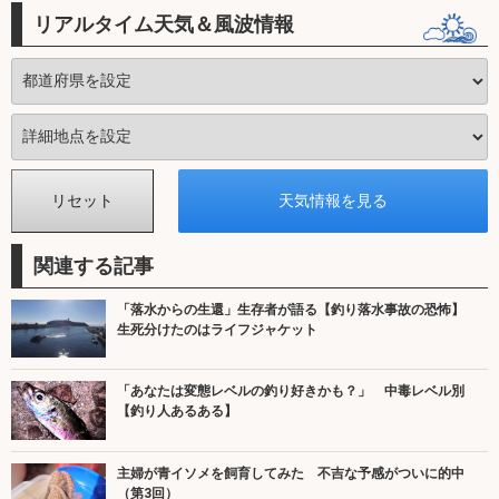
リアルタイム天気＆風波情報
関連する記事
「落水からの生還」生存者が語る【釣り落水事故の恐怖】
生死分けたのはライフジャケット
「あなたは変態レベルの釣り好きかも？」 中毒レベル別
【釣り人あるある】
主婦が青イソメを飼育してみた 不吉な予感がついに的中
（第3回）