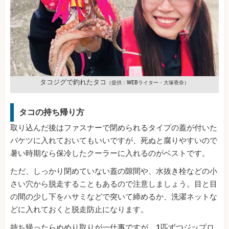
タコジグで釣れたタコ
（提供：WEBライター・大塚香奈）
タコの持ち帰り方
取り込んだ後はファスナーで閉められるタイプの蓋が付いた
バケツに入れておいてもいいですが、死ぬと腐りやすいので
暑い時期なら保冷したクーラーに入れるのがベストです。
ただ、しっかり閉めていない蓋の隙間や、水抜き栓などの小
さい穴から脱走することもあるので注意しましょう。目と目
の間の少し下をハサミなどで突いて締めるか、洗濯ネットな
どに入れておくと脱走防止になります。
持ち帰ったらぬめり取りが一仕事ですが、1匹ずつジップロ