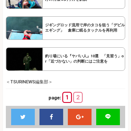
ジギングロッド流用で岸のタコを狙う「デビル
エギング」 倉庫に眠るタックルを再利用
釣り場にいる『ヤバい人』10選 「見習う」o
r「近づかない」の判断にはご注意を
＜TSURINEWS編集部＞
1
2
page: