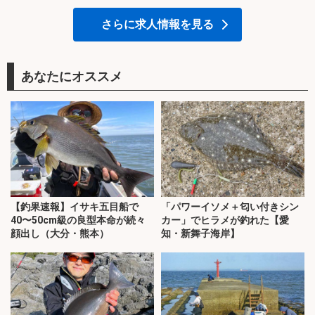
さらに求人情報を見る
あなたにオススメ
【釣果速報】イサキ五目船で
「パワーイソメ＋匂い付きシン
40〜50cm級の良型本命が続々
カー」でヒラメが釣れた【愛
顔出し（大分・熊本）
知・新舞子海岸】