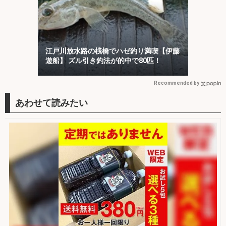
江戸川放水路の桟橋でハゼ釣り満喫【伊藤
遊船】 ズル引き釣法が的中で80匹！
Recommended by