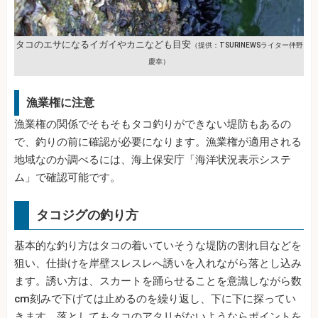
タコのエサになるイガイやカニなども目安
（提供：TSURINEWSライター伴野
慶幸）
漁業権に注意
漁業権の関係でそもそもタコ釣りができない堤防もあるの
で、釣りの前に確認が必要になります。漁業権が適用される
地域なのか調べるには、海上保安庁「海洋状況表示システ
ム」で確認可能です。
タコジグの釣り方
基本的な釣り方はタコの着いていそうな堤防の割れ目などを
狙い、仕掛けを岸壁スレスレへ誘いを入れながら落とし込み
ます。誘い方は、スカートを踊らせることを意識しながら数
cm刻みで下げては止めるのを繰り返し、下に下に探ってい
きます。落としてもタコのアタリがないようならポイントを