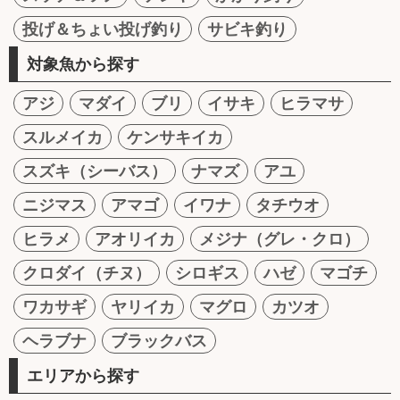
投げ＆ちょい投げ釣り
サビキ釣り
対象魚から探す
アジ
マダイ
ブリ
イサキ
ヒラマサ
スルメイカ
ケンサキイカ
スズキ（シーバス）
ナマズ
アユ
ニジマス
アマゴ
イワナ
タチウオ
ヒラメ
アオリイカ
メジナ（グレ・クロ）
クロダイ（チヌ）
シロギス
ハゼ
マゴチ
ワカサギ
ヤリイカ
マグロ
カツオ
ヘラブナ
ブラックバス
エリアから探す