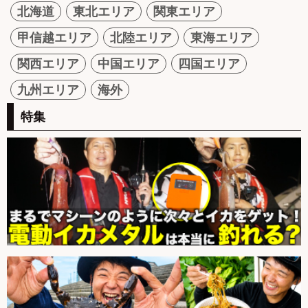
北海道
東北エリア
関東エリア
甲信越エリア
北陸エリア
東海エリア
関西エリア
中国エリア
四国エリア
九州エリア
海外
特集