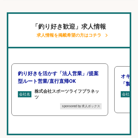
「釣り好き歓迎」求人情報
求人情報を掲載希望の方はコチラ
釣り好きを活かす「法人営業」/提案
オキア
型ルート営業/直行直帰OK
「製造
株式会社スポーツライフプラネッ
会社名
会社名
ツ
sponsored by 求人ボックス