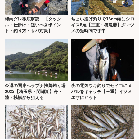
梅雨グレ徹底解説 【タック
ちょい投げ釣りで16cm頭にシロ
ル・仕掛け・狙いべきポイン
ギス8尾【三重・楠漁港】夕マヅ
ト・釣り方・サバ対策】
メの短時間で手中
今週の関東ヘラブナ推薦釣り場
夜の電気ウキ釣りでセイゴにメ
2023【埼玉県・間瀬湖】舟・
バルをキャッチ【三重】イソメ
陸・桟橋から狙える
エサにヒット