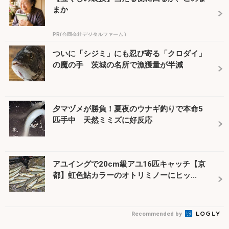
まか
PR(合同会社デジタルファーム )
ついに「シジミ」にも忍び寄る「クロダイ」
の魔の手 茨城の名所で漁獲量が半減
夕マヅメが勝負！夏夜のウナギ釣りで本命5
匹手中 天然ミミズに好反応
アユイングで20cm級アユ16匹キャッチ【京
都】虹色鮎カラーのオトリミノーにヒッ...
Recommended by