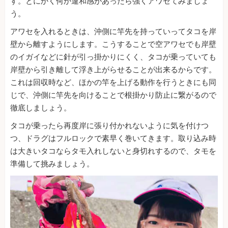
す。とにかく何か違和感があったら強くアワセてみましょ
う。
アワセを入れるときは、沖側に竿先を持っていってタコを岸
壁から離すようにします。こうすることで空アワセでも岸壁
のイガイなどに針が引っ掛かりにくく、タコが乗っていても
岸壁から引き離して浮き上がらせることが出来るからです。
これは回収時など、ほかの竿を上げる動作を行うときにも同
じで、沖側に竿先を向けることで根掛かり防止に繋がるので
徹底しましょう。
タコが乗ったら再度岸に張り付かれないように気を付けつ
つ、ドラグはフルロックで素早く巻いてきます。取り込み時
は大きいタコならタモ入れしないと身切れするので、タモを
準備して挑みましょう。