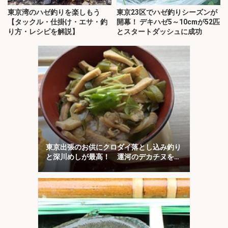
東京湾のハゼ釣りを楽しもう
東京23区でハゼ釣りシーズンが
【タックル・仕掛け・エサ・釣
開幕！ デキハゼ5～10cmが52匹
り方・レシピを解説】
とスタートダッシュに成功
東京出張のお供にクロダイ落とし込み釣り
と深川めしが最高！ 運河のデカチヌを狙
ってみた