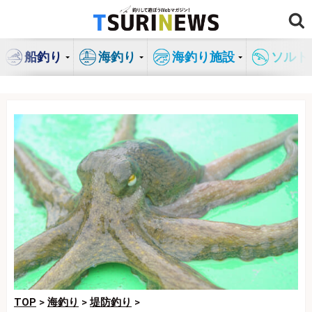
コ
ン
テ
船釣り
海釣り
海釣り施設
ソルト
ン
ツ
へ
ス
キ
ッ
プ
TOP
>
海釣り
>
堤防釣り
>