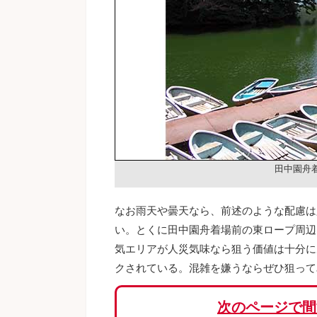
田中園舟
なお雨天や曇天なら、前述のような配慮は
い。とくに田中園舟着場前の東ロープ周辺
気エリアが人災気味なら狙う価値は十分に
クされている。混雑を嫌うならぜひ狙って
次のページで間