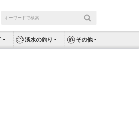
検
検
索:
索
イ
淡水の釣り
その他