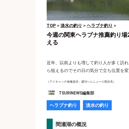
TOP
>
淡水の釣り
>
ヘラブナ釣り
>
今週の関東ヘラブナ推薦釣り場2
える
近年、以前よりも増して釣り人が多く訪れ
ら狙えるのでその日の気分で立ち位置を変
（アイキャッチ画像提供：週刊へらニュース熊谷充）
TSURINEWS編集部
ヘラブナ釣り
淡水の釣り
間瀬湖の概況