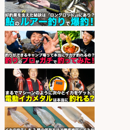
株式会社REnista
会社名
sponsored by 求人ボックス
釣り具のかんたん軽作業/高収入/交
通費支給/制服貸与/正社員登用あり
株式会社REnista
会社名
sponsored by 求人ボックス
梱包・仕分け・検品/経験者時給
1600円 鮮魚コーナーでのお魚調理
西尾張部
マンパワーグループ株式会社
会社名
sponsored by 求人ボックス
居酒屋/店長・店長候補/扱う魚は鮮
度抜群!大衆酒場で元気に働く店長候
補を募集