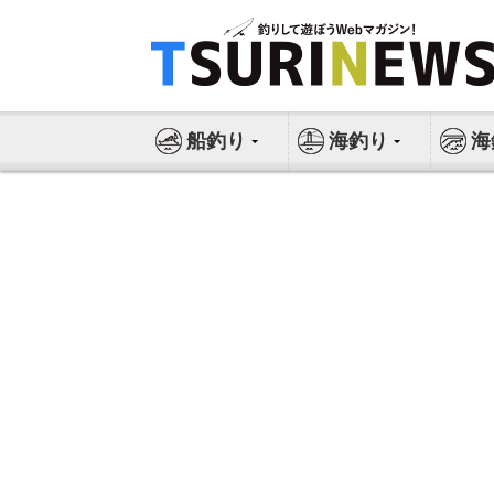
コ
ン
テ
ン
ツ
船釣り
海釣り
海
へ
ス
キ
ッ
プ