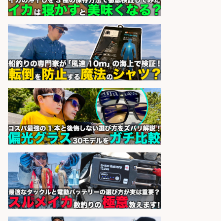
アカマル屋鮮魚店 溝の口店
会社名
sponsored by 求人ボックス
バル・バー, 創作・ダイニングバー/
キッチンスタッフ/名古屋駅/肉×魚
のバーでキッチンスタッフを募集!/
厳選素材使用
個室 肉バルvs魚バル DESIGN
会社名
FOOD MARKET 名古屋駅前店
sponsored by 求人ボックス
釣り具/評価・テスト・実験/釣り具
部品・工業用部品メーカー/Excel
株式会社スタッフサービス
会社名
sponsored by 求人ボックス