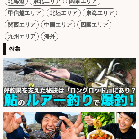
北海道
東北エリア
関東エリア
甲信越エリア
北陸エリア
東海エリア
関西エリア
中国エリア
四国エリア
九州エリア
海外
特集