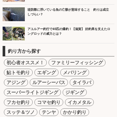
堤防際に浮いている魚の亡骸が意味すること 釣りは成立
しづらい？
アユルアー釣行で40匹の爆釣！【滋賀】 好釣果を支えたロ
ングロッドの威力とは？
釣り方から探す
初心者オススメ！
ファミリーフィッシング
鮎トモ釣り
エギング
メバリング
アジング
ルアーシーバス
タイラバ
スーパーライトジギング
ジギング
フカセ釣り
コマセ釣り
イカメタル
スッテ＆ツノ
テンヤ
かかり釣り