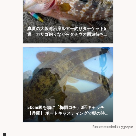
真夏の大阪湾沿岸ルアー釣りターゲット5
選 カサゴ釣りながらタチウオ回遊待ちが
オススメ？
50cm級を頭に「梅雨コチ」3匹キャッチ
【兵庫】 ボートキャスティングで朝の時
合いを攻略！
Recommended by