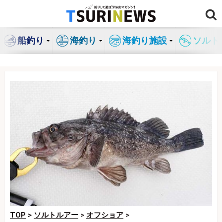
コ
ン
テ
船釣り
海釣り
海釣り施設
ソルト
ン
ツ
へ
ス
キ
ッ
プ
TOP
>
ソルトルアー
>
オフショア
>