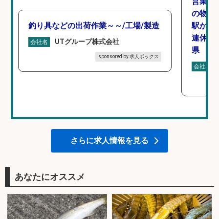
営業事
の物流
釣り具などの出荷作業～～/工場/製造
駅から徒
連休あ
UTグループ株式会社
会社名
県
sponsored by 求人ボックス
会社名
さらに求人情報を見る
あなたにオススメ