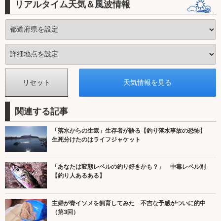
リアルタイム天気＆風波情報
関連する記事
「落水からの生還」生存者が語る【釣り落水事故の恐怖】
生死分けたのはライフジャケット
「あなたは変態レベルの釣り好きかも？」 中毒レベル別
【釣り人あるある】
主婦が青イソメを飼育してみた 不吉な予感がついに的中
（第3回）