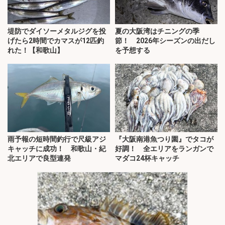
堤防でダイソーメタルジグを投
夏の大阪湾はチニングの季
げたら2時間でカマスが12匹釣
節！ 2026年シーズンの出だし
れた！【和歌山】
を予想する
雨予報の短時間釣行で尺級アジ
『大阪南港魚つり園』でタコが
キャッチに成功！ 和歌山・紀
好調！ 全エリアをランガンで
北エリアで良型連発
マダコ24杯キャッチ