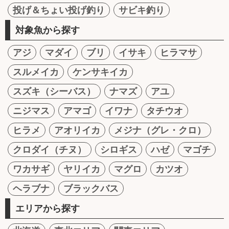
投げ＆ちょい投げ釣り
サビキ釣り
対象魚から探す
アジ
マダイ
ブリ
イサキ
ヒラマサ
スルメイカ
ケンサキイカ
スズキ（シーバス）
ナマズ
アユ
ニジマス
アマゴ
イワナ
タチウオ
ヒラメ
アオリイカ
メジナ（グレ・クロ）
クロダイ（チヌ）
シロギス
ハゼ
マゴチ
ワカサギ
ヤリイカ
マグロ
カツオ
ヘラブナ
ブラックバス
エリアから探す