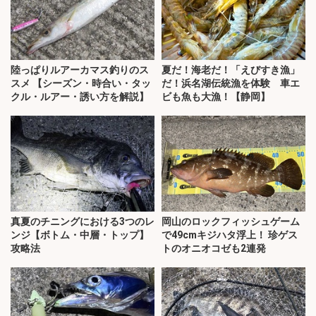
陸っぱりルアーカマス釣りのス
夏だ！海老だ！「えびすき漁」
スメ 【シーズン・時合い・タッ
だ！浜名湖伝統漁を体験 車エ
クル・ルアー・誘い方を解説】
ビも魚も大漁！【静岡】
真夏のチニングにおける3つのレ
岡山のロックフィッシュゲーム
ンジ【ボトム・中層・トップ】
で49cmキジハタ浮上！ 珍ゲス
攻略法
トのオニオコゼも2連発