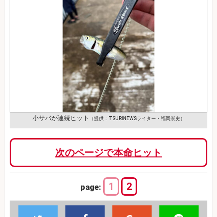
小サバが連続ヒット
（提供：TSURINEWSライター・福岡崇史）
次のページで本命ヒット
1
2
page: