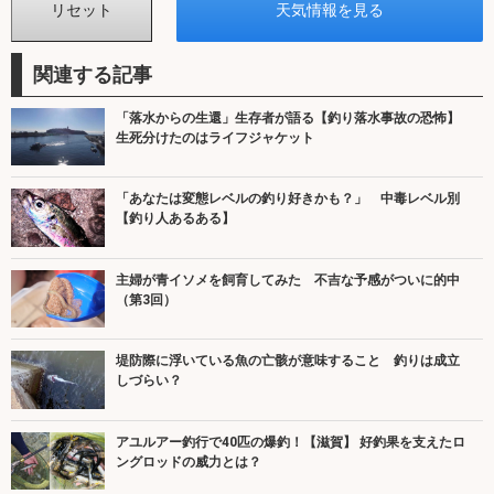
関連する記事
「落水からの生還」生存者が語る【釣り落水事故の恐怖】
生死分けたのはライフジャケット
「あなたは変態レベルの釣り好きかも？」 中毒レベル別
【釣り人あるある】
主婦が青イソメを飼育してみた 不吉な予感がついに的中
（第3回）
堤防際に浮いている魚の亡骸が意味すること 釣りは成立
しづらい？
アユルアー釣行で40匹の爆釣！【滋賀】 好釣果を支えたロ
ングロッドの威力とは？