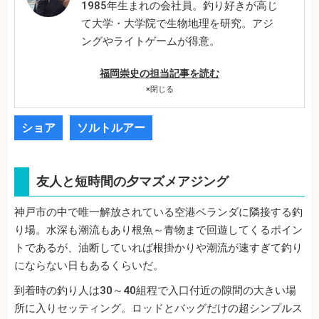
1985年生まれの会社員。釣り好きが高じ
て大学・大学院で生物地理を研究。アジ
ングやライトゲームが得意。
福岡崇史の担当記事を読む
×
閉じる
ショア
ソルトルアー
友人と短時間の夕マズメアジング
神戸市の中で唯一解放されている空港ベランダに隣接する釣
り場。水深も潮流もあり根魚～青物まで回遊してくるポイン
トであるが、油断していれば根掛かりや潮流が速すぎて釣り
にならない日もあるくらいだ。
到着時の釣り人は30～40組程で入口付近の隙間の大きい場
所に入りセッティング。ロッドとバッグだけの超シンプルス