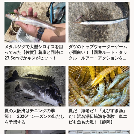
メタルジグで大型シロギスを狙
ダツのトップウォーターゲーム
ってみた【佐賀】着底と同時に
が面白い！【回遊ルート・タッ
27.5cmでかキスがヒット！
クル・ルアー・アクションを解
説】
夏の大阪湾はチニングの季
夏だ！海老だ！「えびすき漁」
節！ 2026年シーズンの出だし
だ！浜名湖伝統漁を体験 車エ
を予想する
ビも魚も大漁！【静岡】