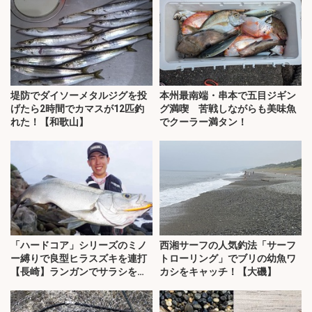
堤防でダイソーメタルジグを投
本州最南端・串本で五目ジギン
げたら2時間でカマスが12匹釣
グ満喫 苦戦しながらも美味魚
れた！【和歌山】
でクーラー満タン！
「ハードコア」シリーズのミノ
西湘サーフの人気釣法「サーフ
ー縛りで良型ヒラスズキを連打
トローリング」でブリの幼魚ワ
【長崎】ランガンでサラシを攻
カシをキャッチ！【大磯】
略！