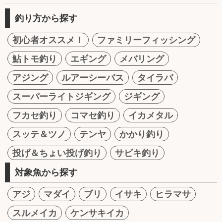
釣り方から探す
初心者オススメ！
ファミリーフィッシング
鮎トモ釣り
エギング
メバリング
アジング
ルアーシーバス
タイラバ
スーパーライトジギング
ジギング
フカセ釣り
コマセ釣り
イカメタル
スッテ＆ツノ
テンヤ
かかり釣り
投げ＆ちょい投げ釣り
サビキ釣り
対象魚から探す
アジ
マダイ
ブリ
イサキ
ヒラマサ
スルメイカ
ケンサキイカ