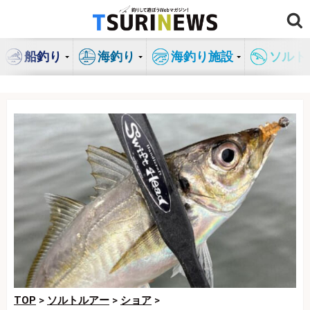
コ
ン
テ
船釣り
海釣り
海釣り施設
ソルト
ン
ツ
へ
ス
キ
ッ
プ
TOP
>
ソルトルアー
>
ショア
>