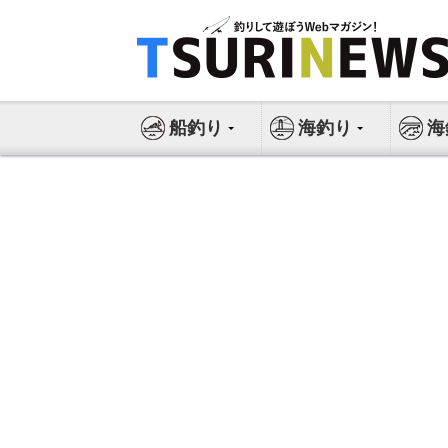
コ
ン
テ
ン
ツ
船釣り
海釣り
海
へ
ス
キ
ッ
プ