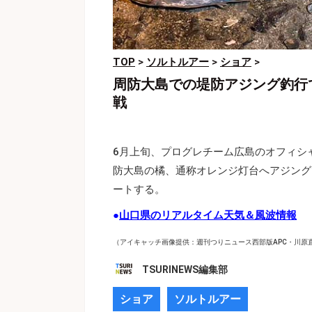
TOP
>
ソルトルアー
>
ショア
>
周防大島での堤防アジング釣行で
戦
6月上旬、プログレチーム広島のオフィシ
防大島の橘、通称オレンジ灯台へアジング
ートする。
●
山口県のリアルタイム天気＆風波情報
（アイキャッチ画像提供：週刊つりニュース西部版APC・川原
TSURINEWS編集部
ショア
ソルトルアー