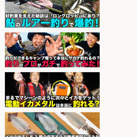
UTエージェント株式会社 関西第
会社名
二CU
sponsored by 求人ボックス
福岡「現場監督」/釣り好き歓迎/残
業10時間/経験者歓迎
広松久水産株式会社
会社名
sponsored by 求人ボックス
精肉・青果・鮮魚販売/「志布志
市」「時給1,150円〜」志布志市で
お魚のカットや商品の陳列業務/時
間選べる×未経験歓迎×残業少なめ/
鹿児島県/志布志市
株式会社ホットスタッフ鹿児島
会社名
sponsored by 求人ボックス