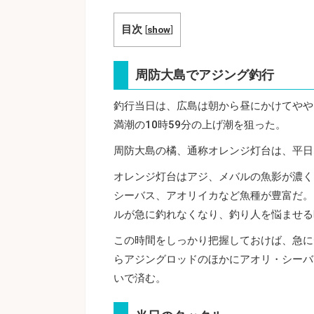
目次
[
show
]
周防大島でアジング釣行
釣行当日は、広島は朝から昼にかけてやや
満潮の10時59分の上げ潮を狙った。
周防大島の橘、通称オレンジ灯台は、平日
オレンジ灯台はアジ、メバルの魚影が濃く
シーバス、アオリイカなど魚種が豊富だ。
ルが急に釣れなくなり、釣り人を悩ませる
この時間をしっかり把握しておけば、急に
らアジングロッドのほかにアオリ・シーバ
いで済む。