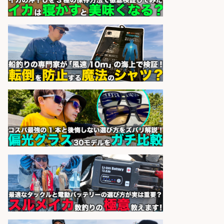
さかな専門学校の教員 教員免許不
要/水産業界の知識と経験を活かす
学校法人水野学園日本さかな専
会社名
門学校
sponsored by 求人ボックス
精肉・青果・鮮魚販売/「志布志
市」お魚のカットや商品の陳列スタ
ッフ/志布志市/「時給1,150円〜」/
未経験歓迎×残業少なめ×車通勤OK/
鹿児島県
株式会社ホットスタッフ鹿児島
会社名
sponsored by 求人ボックス
営業事務/釣り具メーカーでの営業
アシスタントのお仕事/残業なし/即
日勤務可/営業事務/軽作業