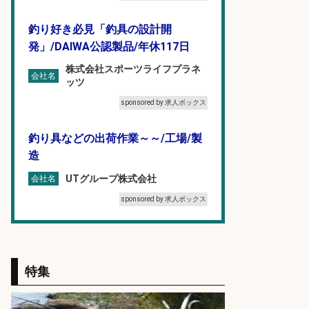
釣り好き必見「釣具の設計開
発」/DAIWA公認製品/年休117日
株式会社スポーツライフプラネ
会社名
ッツ
sponsored by 求人ボックス
釣り具などの出荷作業～～/工場/製
造
UTグループ株式会社
会社名
sponsored by 求人ボックス
日払いOKで即日収入/軽作業・物流
その他/「9月末までの短期」釣り具
のピッキング作業など/残業少なめ/
特集
日勤&土日休み/未経験OK!