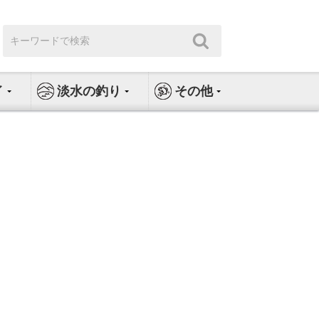
検
検
索:
索
イ
淡水の釣り
その他