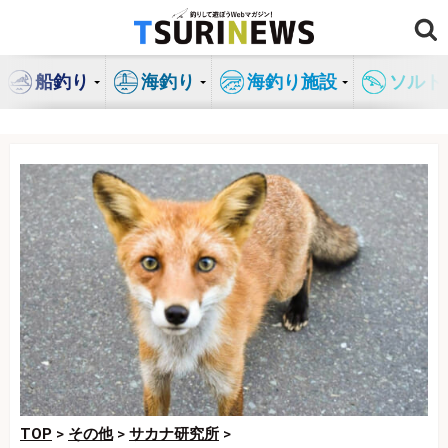
コ
ン
テ
船釣り
海釣り
海釣り施設
ソルト
ン
ツ
へ
ス
キ
ッ
プ
TOP
>
その他
>
サカナ研究所
>