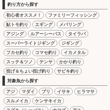
釣り方から探す
初心者オススメ！
ファミリーフィッシング
鮎トモ釣り
エギング
メバリング
アジング
ルアーシーバス
タイラバ
スーパーライトジギング
ジギング
フカセ釣り
コマセ釣り
イカメタル
スッテ＆ツノ
テンヤ
かかり釣り
投げ＆ちょい投げ釣り
サビキ釣り
対象魚から探す
アジ
マダイ
ブリ
イサキ
ヒラマサ
スルメイカ
ケンサキイカ