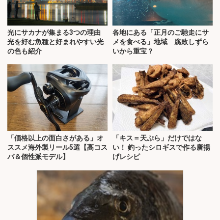
光にサカナが集まる3つの理由
各地にある「正月のご馳走にサ
光を好む魚種と好まれやすい光
メを食べる」地域 腐敗しずら
の色も紹介
いから重宝？
「価格以上の面白さがある」オ
「キス＝天ぷら」だけではな
ススメ海外製リール5選【高コス
い！ 釣ったシロギスで作る唐揚
パ＆個性派モデル】
げレシピ