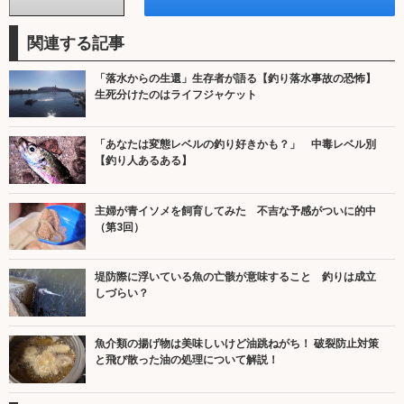
関連する記事
「落水からの生還」生存者が語る【釣り落水事故の恐怖】
生死分けたのはライフジャケット
「あなたは変態レベルの釣り好きかも？」 中毒レベル別
【釣り人あるある】
主婦が青イソメを飼育してみた 不吉な予感がついに的中
（第3回）
堤防際に浮いている魚の亡骸が意味すること 釣りは成立
しづらい？
魚介類の揚げ物は美味しいけど油跳ねがち！ 破裂防止対策
と飛び散った油の処理について解説！