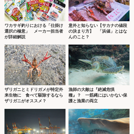
ワカサギ釣りにおける「仕掛け
意外と知らない【サカナの値段
選択の極意」 メーカー担当者
の決まり方】 「浜値」とはな
が詳細解説
んのこと？
ザリガニとミドリガメが特定外
漁師の大敵は『絶滅危惧
来生物に 食べて駆除するなら
種』？ 一筋縄にはいかない保
ザリガニがオススメ？
護と漁業の両立