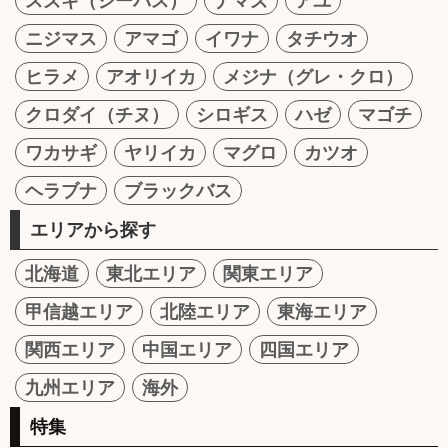
スズキ（シーバス）
ナマズ
アユ
ニジマス
アマゴ
イワナ
タチウオ
ヒラメ
アオリイカ
メジナ（グレ・クロ）
クロダイ（チヌ）
シロギス
ハゼ
マゴチ
ワカサギ
ヤリイカ
マグロ
カツオ
ヘラブナ
ブラックバス
エリアから探す
北海道
東北エリア
関東エリア
甲信越エリア
北陸エリア
東海エリア
関西エリア
中国エリア
四国エリア
九州エリア
海外
特集