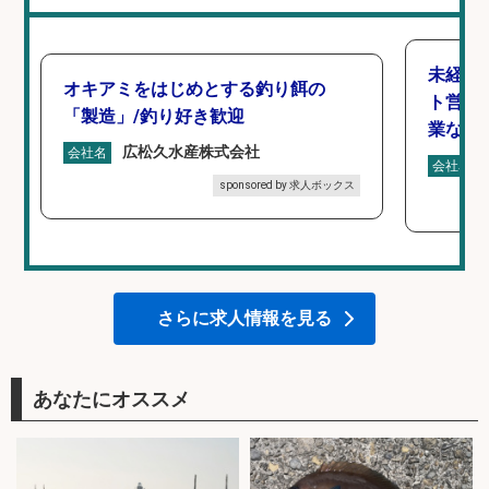
未経験
オキアミをはじめとする釣り餌の
ト営業
「製造」/釣り好き歓迎
業なし
広松久水産株式会社
会社名
会社名
sponsored by 求人ボックス
さらに求人情報を見る
あなたにオススメ