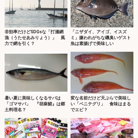
非効率だけどSDGsな「打瀬網
「ニザダイ、アイゴ、イスズ
漁（うたせあみりょう）」 風
ミ」嫌われがちな磯臭いゲスト
力で網を引く？
魚は素揚げで美味しい
暑い夏に美味しくなるサバは
変な名前だけど天ぷらで美味し
「ゴマサバ」 『胡麻鯖』は郷
い「ベニテグリ」 食味はまる
土料理名？
でエビ？