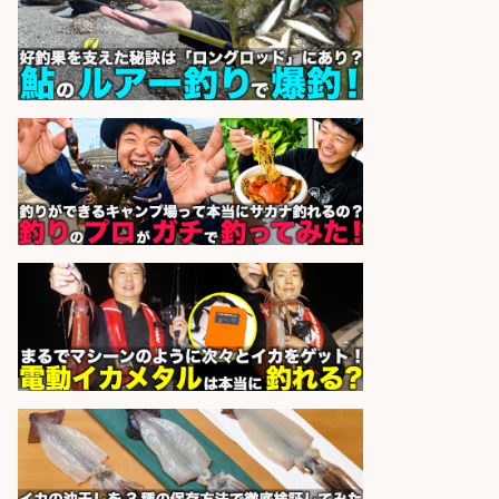
かし
sponsored by 求人ボックス
製造「組立・加工」/釣り具部品の
製造企業にてNC旋盤加工機の操作
日勤寮完備
フジアルテ株式会社
会社名
sponsored by 求人ボックス
コンビニ/広島県/調理なし・軽作業
スタート お魚のパック詰め 品出し/
週4日から勤務OK/希望休が取得で
きる
株式会社ホットスタッフ五日市
会社名
sponsored by 求人ボックス
梱包・仕分け・検品/経験者時給