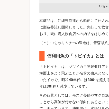
いちゃ
本商品は、沖縄県漁連から船便にて仕入れ
に製造委託し開発しました。先行して飲食
おり、既に購入飲食店への納品をはじめて
（＊）いちゃキムチ―の製造は、青森県八
低利用魚の「トビイカ」とは
「トビイカ」は、ツツイカ目開眼亜目アカイ
海面上をよく飛ぶことが名前の由来となっ
いたイカで、昭和40年代には300tを超
年は30t程と減少しています。
その背景としては、モズク養殖やマグロ漁
ことから高値が付かない傾向にあるといっ
てしまっています。沖縄県は、水揚げ量の