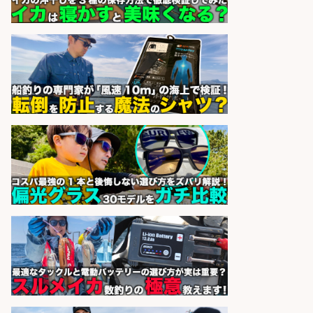
1600円 鮮魚コーナーでのお魚調理
西尾張部
マンパワーグループ株式会社
会社名
sponsored by 求人ボックス
営業事務/釣り具メーカーでの営業
アシスタントのお仕事/残業なし/即
日勤務可/営業事務/軽作業
株式会社パソナ
会社名
sponsored by 求人ボックス
レジカウンター/お釣りの計算不要
の簡単レジ 未経験も安心の研修あり
1日2h
オーケー株式会社
会社名
sponsored by 求人ボックス