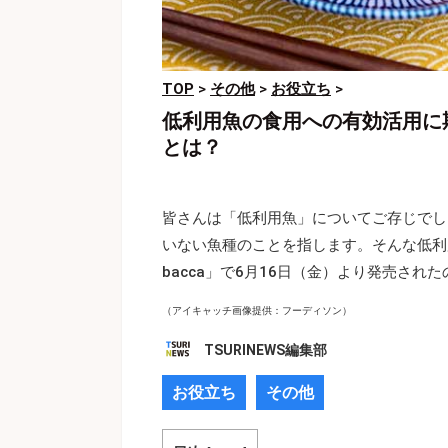
TOP
>
その他
>
お役立ち
>
低利用魚の食用への有効活用に
とは？
皆さんは「低利用魚」についてご存じでし
いない魚種のことを指します。そんな低利用
bacca」で6月16日（金）より発売さ
（アイキャッチ画像提供：フーディソン）
TSURINEWS編集部
お役立ち
その他