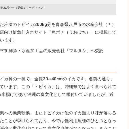
キムチー
（提供：フーディソン）
た冷凍のトビイカ200kg分を青森県八戸市の水産会社（＊）
店向け鮮魚仕入れサイト「魚ポチ（うおぽち）」に掲載して
います。
戸市 鮮魚・水産加工品の販売会社「マルヌシ」へ委託
カ科の一種で、全長30~40cmのイカです。名前の通り、
ています。この「トビイカ」は、沖縄県ではよく食べられて
える水揚げがあり沖縄の食文化として根付いていましたが、近
業への漁業転換、またトビイカは他のイカ類より味が落ちる
たことが挙げられており、今では低利用魚種のひとつとなっ
減少と世代交代によって食文化自体がなくなってしまうこと