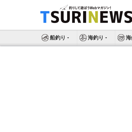
コ
ン
テ
ン
ツ
船釣り
海釣り
海
へ
ス
キ
ッ
プ