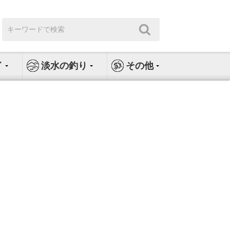
検
検
索:
索
イ
淡水の釣り
その他