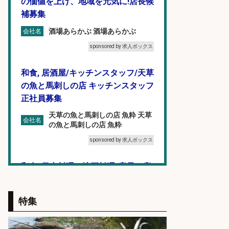
の価値を上げ、地域を元気に!店長候
補募集
酒場あらかぶ 酒場あらかぶ
会社名
sponsored by 求人ボックス
和食, 居酒屋/キッチンスタッフ/天草
の魚と馬刺しの店 キッチンスタッフ
正社員募集
天草の魚と馬刺しの店 魚粋 天草
会社名
の魚と馬刺しの店 魚粋
sponsored by 求人ボックス
和食, 日本料理・懐石料理/店長・店
長候補/ライブ感が満載!魚の価値を
上げ、食とエンタメで地域を元気に!
特集
店長候補募集
魚と肴 いとおかし 魚と肴 いとお
会社名