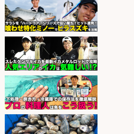
レジカウンター/夕方勤務で時給UP
お釣りの計算不要の簡単レジ1日2時
間
オーケー株式会社
会社名
sponsored by 求人ボックス
さらに求人情報を見る