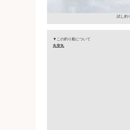
試し釣
▼この釣り船について
丸安丸