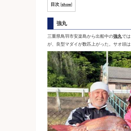
目次
[
show
]
強丸
三重県鳥羽市安楽島から出船中の
強丸
では
が、良型マダイが数匹上がった。サオ頭は