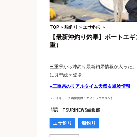
TOP
>
船釣り
>
エサ釣り
>
【最新沖釣り釣果】ボートエギ
重）
三重県から沖釣り最新釣果情報が入った。こ
に良型続々登場。
●
三重県のリアルタイム天気＆風波情報
（アイキャッチ画像提供：エヌテックマリン）
TSURINEWS編集部
エサ釣り
船釣り