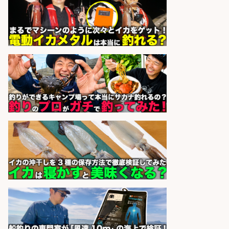
釣り好きを活かす「法人営業」/提
案型ルート営業/直行直帰OK
株式会社スポーツライフプラネ
会社名
ッツ
sponsored by 求人ボックス
宮崎/魚や漁業に関わる現場・事務
の「総合職」 未経験可
宮崎県漁業協同組合連合会
会社名
sponsored by 求人ボックス
釣り好き必見「釣具の設計開
発」/DAIWA公認製品/年休117日
株式会社スポーツライフプラネ
会社名
ッツ
sponsored by 求人ボックス