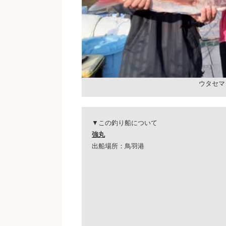
ウタセマ
▼この釣り船について
強丸
出船場所：鳥羽港