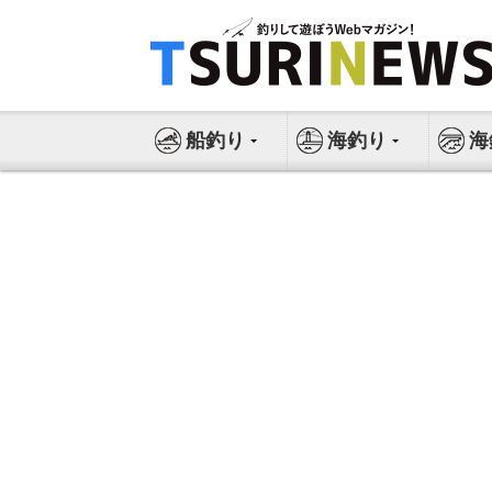
コ
ン
テ
ン
ツ
船釣り
海釣り
海
へ
ス
キ
ッ
プ