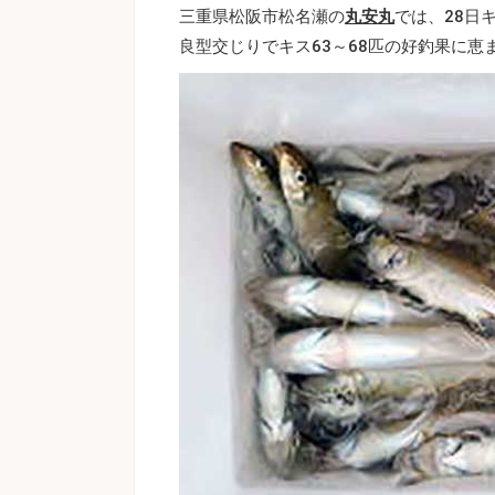
三重県松阪市松名瀬の
丸安丸
では、28日
良型交じりでキス63～68匹の好釣果に