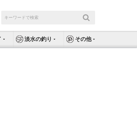
検
検
索:
索
イ
淡水の釣り
その他