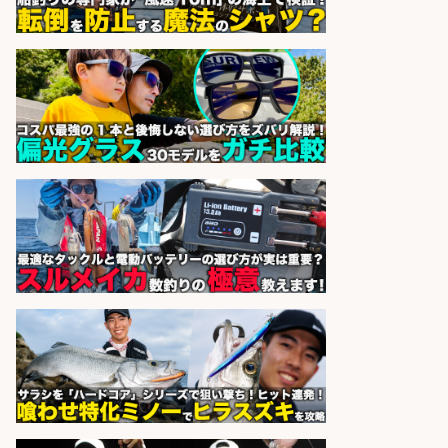
福岡「現場監督」/釣り好き歓迎/残
業10時間/経験者歓迎
広松久水産株式会社
会社名
sponsored by 求人ボックス
未経験歓迎/釣り具メーカーでのル
ート営業/釣りや釣具などの知識必
須/残業なし
株式会社天龍
会社名
sponsored by 求人ボックス
さらに求人情報を見る