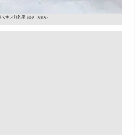
りでキス好釣果
（提供：丸安丸）