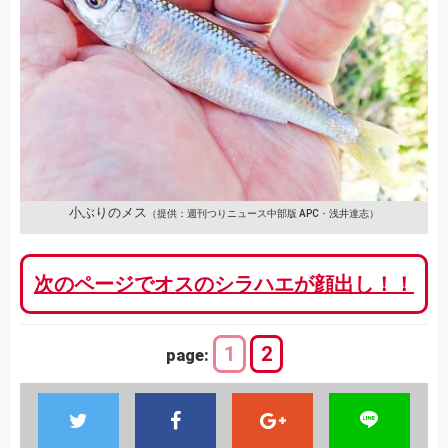
小ぶりのメス
（提供：週刊つりニュース中部版 APC・浅井達志）
次のページでオスのシラハエが顔出し！！
1
2
page: