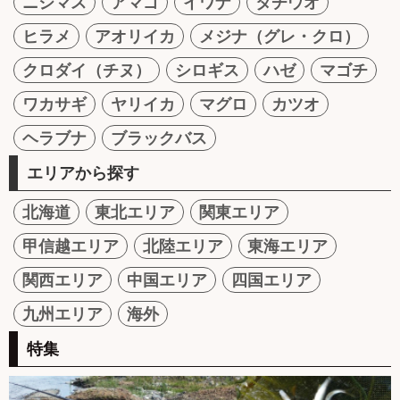
ニジマス
アマゴ
イワナ
タチウオ
ヒラメ
アオリイカ
メジナ（グレ・クロ）
クロダイ（チヌ）
シロギス
ハゼ
マゴチ
ワカサギ
ヤリイカ
マグロ
カツオ
ヘラブナ
ブラックバス
エリアから探す
北海道
東北エリア
関東エリア
甲信越エリア
北陸エリア
東海エリア
関西エリア
中国エリア
四国エリア
九州エリア
海外
特集