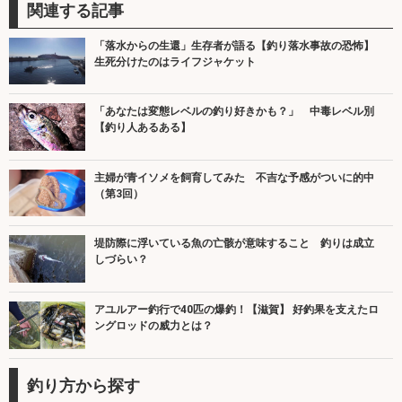
関連する記事
「落水からの生還」生存者が語る【釣り落水事故の恐怖】
生死分けたのはライフジャケット
「あなたは変態レベルの釣り好きかも？」 中毒レベル別
【釣り人あるある】
主婦が青イソメを飼育してみた 不吉な予感がついに的中
（第3回）
堤防際に浮いている魚の亡骸が意味すること 釣りは成立
しづらい？
アユルアー釣行で40匹の爆釣！【滋賀】 好釣果を支えたロ
ングロッドの威力とは？
釣り方から探す