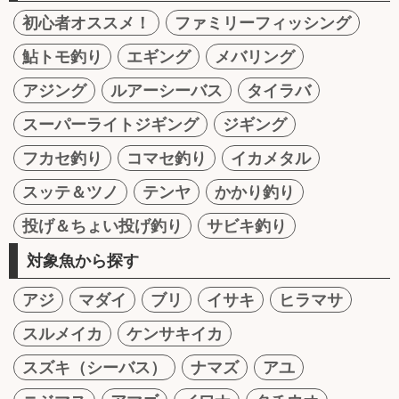
初心者オススメ！
ファミリーフィッシング
鮎トモ釣り
エギング
メバリング
アジング
ルアーシーバス
タイラバ
スーパーライトジギング
ジギング
フカセ釣り
コマセ釣り
イカメタル
スッテ＆ツノ
テンヤ
かかり釣り
投げ＆ちょい投げ釣り
サビキ釣り
対象魚から探す
アジ
マダイ
ブリ
イサキ
ヒラマサ
スルメイカ
ケンサキイカ
スズキ（シーバス）
ナマズ
アユ