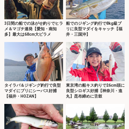
3日間の船での泳がせ釣りでヒラ
船でのジギング釣行で8kg級ブ
メ＆マゴチ連発【愛知・南知
リに良型マダイをキャッチ【福
多】最大は68cm大ビラメ
井・三国沖】
タイラバ＆ジギング釣行で良型
東京湾の船キス釣りで26cm頭に
マダイにブリにシーバス好捕
良型シロギス好捕【神奈川・進
【福井・HOZAN】
丸】昆布締めに舌鼓