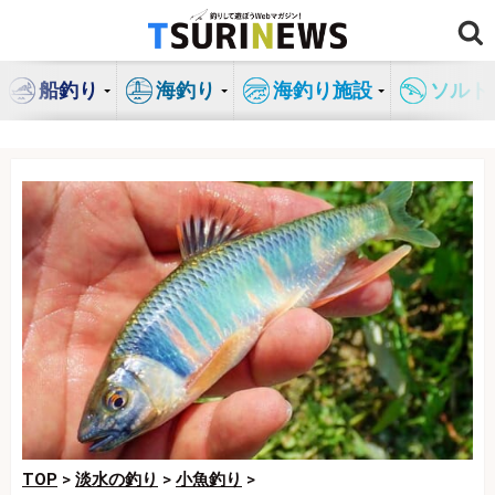
コ
ン
テ
船釣り
海釣り
海釣り施設
ソルト
ン
ツ
へ
ス
キ
ッ
プ
TOP
>
淡水の釣り
>
小魚釣り
>