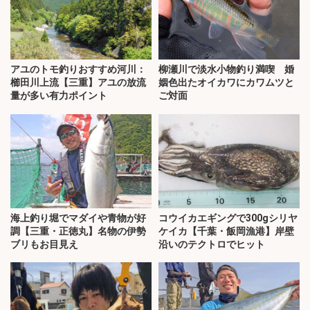
アユのトモ釣りおすすめ河川：
柳瀬川で淡水小物釣り満喫 婚
櫛田川上流【三重】アユの放流
姻色出たオイカワにカワムツと
量が多い有力ポイント
ご対面
海上釣り堀でマダイや青物が好
コウイカエギングで300gシリヤ
調【三重・正徳丸】名物の伊勢
ケイカ【千葉・飯岡漁港】岸壁
ブリもお目見え
沿いのテクトロでヒット