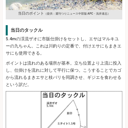
当日のポイント
（提供：週刊つりニュース中部版 APC・浅井達志）
当日のタックル
5.4mの渓流ザオに市販仕掛けをセットし、エサはマルキユ
ーの九ちゃん。これは川釣りの定番で、付けエサにもまきエ
サにも使用できる。
ポイントは流れのある場所が基本。立ち位置より上流に投入
し、仕掛けを流れに対して平行に保つ。こうすることでカゴ
から流れるまきエサと枝バリを同調させ、ギジエを食わせる
という訳だ。