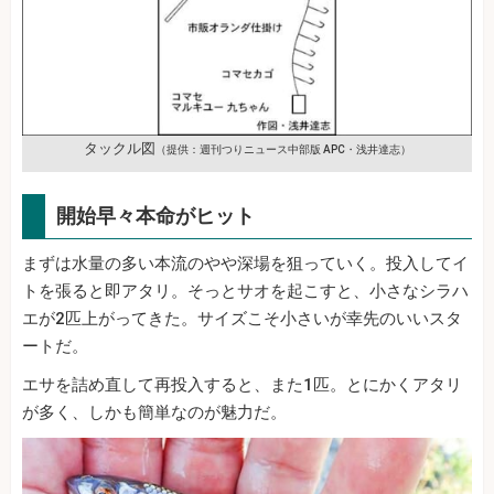
タックル図
（提供：週刊つりニュース中部版 APC・浅井達志）
開始早々本命がヒット
まずは水量の多い本流のやや深場を狙っていく。投入してイ
トを張ると即アタリ。そっとサオを起こすと、小さなシラハ
エが2匹上がってきた。サイズこそ小さいが幸先のいいスタ
ートだ。
エサを詰め直して再投入すると、また1匹。とにかくアタリ
が多く、しかも簡単なのが魅力だ。