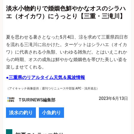
淡水小物釣りで婚姻色鮮やかなオスのシラハ
エ（オイカワ）にうっとり【三重・三滝川】
夏を思わせる暑さとなった5月4日、涼を求めて三重県四日市
を流れる三滝川に出かけた。ターゲットはシラハエ（オイカ
ワ）に代表される小魚類、いわゆる雑魚だ。とはいえこれか
らの時期、オスの成魚は鮮やかな婚姻色を帯びた美しい姿を
楽しませてくれる。
●
三重県のリアルタイム天気＆風波情報
（アイキャッチ画像提供：週刊つりニュース中部版 APC・浅井達志）
2023年6月13日
TSURINEWS編集部
淡水の釣り
小魚釣り