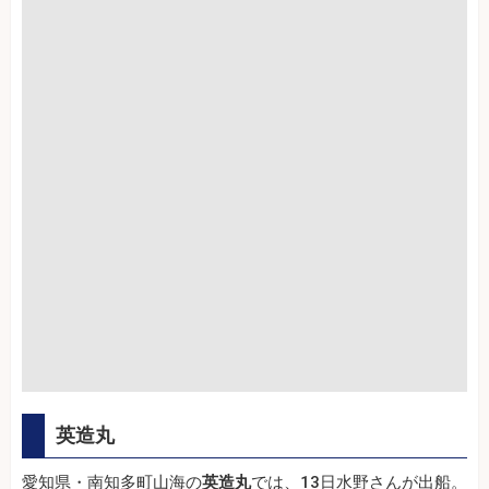
英造丸
愛知県・南知多町山海の
英造丸
では、13日水野さんが出船。