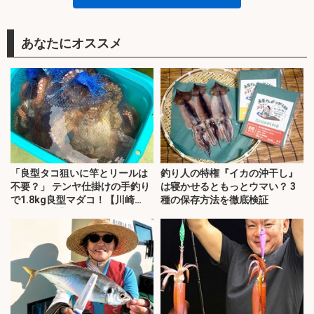
あなたにオススメ
「良型タコ狙いに竿とリールは
釣り人の特権『イカの沖干し』
不要？」 テンヤ仕掛けの手釣り
は寝かせるともっとウマい？ 3
で1.8kg良型マダコ！【川崎
種の保存方法を徹底検証
丸・東京湾】