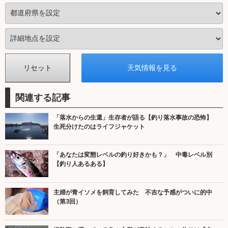
関連する記事
「落水からの生還」生存者が語る【釣り落水事故の恐怖】
生死分けたのはライフジャケット
「あなたは変態レベルの釣り好きかも？」 中毒レベル別
【釣り人あるある】
主婦が青イソメを飼育してみた 不吉な予感がついに的中
（第3回）