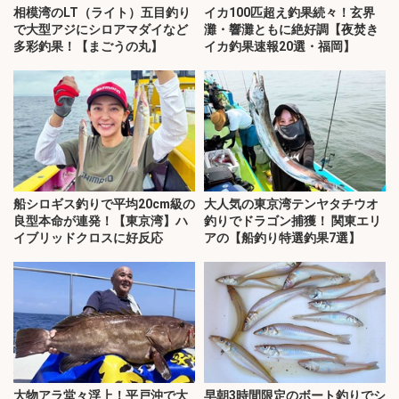
相模湾のLT（ライト）五目釣り
イカ100匹超え釣果続々！玄界
で大型アジにシロアマダイなど
灘・響灘ともに絶好調【夜焚き
多彩釣果！【まごうの丸】
イカ釣果速報20選・福岡】
船シロギス釣りで平均20cm級の
大人気の東京湾テンヤタチウオ
良型本命が連発！【東京湾】ハ
釣りでドラゴン捕獲！ 関東エリ
イブリッドクロスに好反応
アの【船釣り特選釣果7選】
大物アラ堂々浮上！平戸沖で大
早朝3時間限定のボート釣りでシ