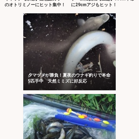
のオトリミノーにヒット集中！
に29cmアジもヒット！
夕マヅメが勝負！夏夜のウナギ釣りで本命
5匹手中 天然ミミズに好反応