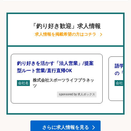
「釣り好き歓迎」求人情報
求人情報を掲載希望の方はコチラ
釣り好きを活かす「法人営業」/提案
語学力
型ルート営業/直行直帰OK
の「海外
株式会社スポーツライフプラネッ
会社名
会社名
ツ
sponsored by 求人ボックス
さらに求人情報を見る