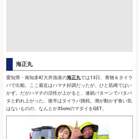
海正丸
愛知県・南知多町大井漁港の
海正丸
では13日、青物＆タイラ
バで出船。ここ最近はハマチ好調だったが、ひと筋縄ではい
かず。だがハマチの活性が上がると、連鎖パターンでバタバ
タと釣れ上がった。後半はタイラバ挑戦。潮が動かず食い気
はないものの、なんとか35cmのマダイをGET。