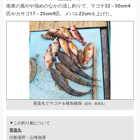
南東の風やや強めのなかの流し釣りで、マゴチ32～50cm4
匹やカサゴ17～25cm9匹、メバル22cmを上げた。
英造丸でマゴチ＆根魚確保
（提供：英造丸）
▼この釣り船について
英造丸
出船場所：山海漁港