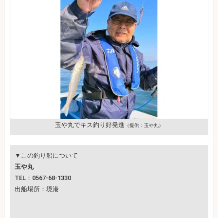
玉や丸でキス釣り好発進
（提供：玉や丸）
▼この釣り船について
玉や丸
TEL：0567-68-1330
出船場所：境港