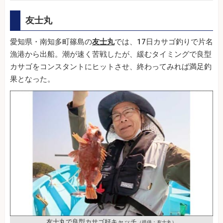
友士丸
愛知県・南知多町篠島の
友士丸
では、17日カサゴ釣りで片名
漁港から出船。潮が速く苦戦したが、緩むタイミングで良型
カサゴをコンスタントにヒットさせ、終わってみれば満足釣
果となった。
友士丸で良型カサゴ好キャッチ
（提供：友士丸）