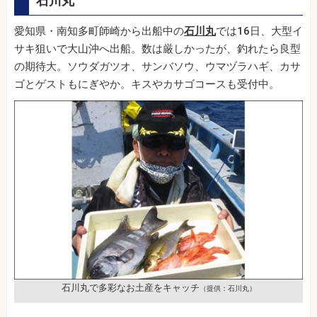
石川丸
愛知県・南知多町師崎から出船中の
石川丸
では16日、大型イ
サキ狙いで大山沖へ出船。数は厳しかったが、釣れたら良型
の期待大。ソウダガツオ、サンバソウ、ウマヅラハギ、カサ
ゴとゲストもにぎやか。キスやカサゴコースも受付中。
石川丸で多彩なお土産をキャッチ
（提供：石川丸）