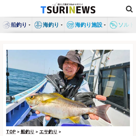
コ
ン
テ
船釣り
海釣り
海釣り施設
ソルト
ン
ツ
へ
ス
キ
ッ
プ
TOP
>
船釣り
>
エサ釣り
>