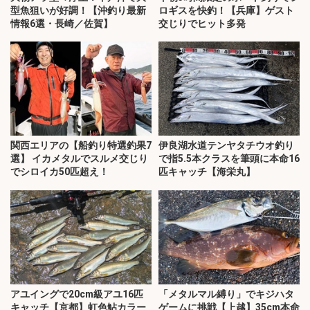
型魚狙いが好調！【沖釣り最新
ロギスを快釣！【兵庫】ゲスト
情報6選・長崎／佐賀】
交じりでヒット多発
関西エリアの【船釣り特選釣果7
伊良湖水道テンヤタチウオ釣り
選】 イカメタルでスルメ交じり
で指5.5本クラスを筆頭に本命16
でシロイカ50匹超え！
匹キャッチ【海栄丸】
アユイングで20cm級アユ16匹
「メタルマル縛り」でキジハタ
キャッチ【京都】虹色鮎カラー
ゲームに挑戦【上越】35cm本命