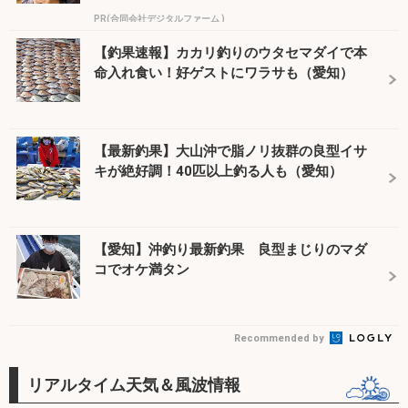
PR(合同会社デジタルファーム )
【釣果速報】カカリ釣りのウタセマダイで本
命入れ食い！好ゲストにワラサも（愛知）
【最新釣果】大山沖で脂ノリ抜群の良型イサ
キが絶好調！40匹以上釣る人も（愛知）
【愛知】沖釣り最新釣果 良型まじりのマダ
コでオケ満タン
Recommended by
リアルタイム天気＆風波情報