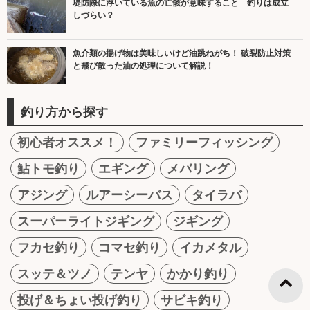
堤防際に浮いている魚の亡骸が意味すること 釣りは成立
しづらい？
魚介類の揚げ物は美味しいけど油跳ねがち！ 破裂防止対策
と飛び散った油の処理について解説！
釣り方から探す
初心者オススメ！
ファミリーフィッシング
鮎トモ釣り
エギング
メバリング
アジング
ルアーシーバス
タイラバ
スーパーライトジギング
ジギング
フカセ釣り
コマセ釣り
イカメタル
スッテ＆ツノ
テンヤ
かかり釣り
投げ＆ちょい投げ釣り
サビキ釣り