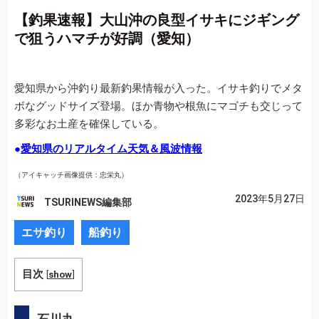
【釣果速報】大山沖の良型イサキにジギング
で狙うハマチが好調（愛知）
愛知県から沖釣り最新釣果情報が入った。イサキ釣りでメタ
ボなグッドサイズ登場。ほか青物や根魚にマゴチも交じって
多彩なお土産を確保している。
●
愛知県のリアルタイム天気＆風波情報
（アイキャッチ画像提供：忠栄丸）
2023年5月27日
TSURINEWS編集部
エサ釣り
船釣り
目次
[
show
]