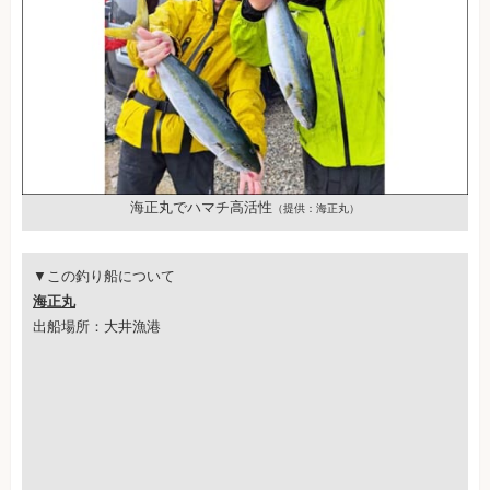
海正丸でハマチ高活性
（提供：海正丸）
▼この釣り船について
海正丸
出船場所：大井漁港