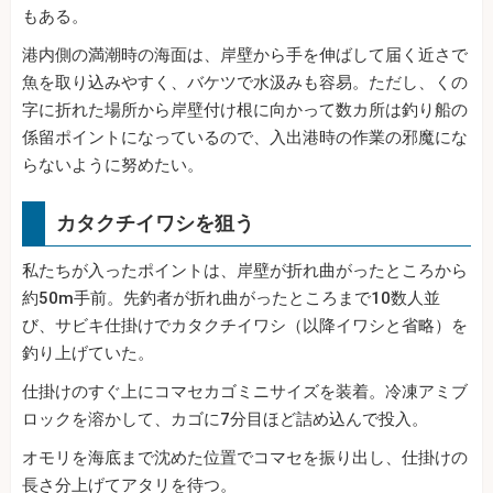
もある。
港内側の満潮時の海面は、岸壁から手を伸ばして届く近さで
魚を取り込みやすく、バケツで水汲みも容易。ただし、くの
字に折れた場所から岸壁付け根に向かって数カ所は釣り船の
係留ポイントになっているので、入出港時の作業の邪魔にな
らないように努めたい。
カタクチイワシを狙う
私たちが入ったポイントは、岸壁が折れ曲がったところから
約50m手前。先釣者が折れ曲がったところまで10数人並
び、サビキ仕掛けでカタクチイワシ（以降イワシと省略）を
釣り上げていた。
仕掛けのすぐ上にコマセカゴミニサイズを装着。冷凍アミブ
ロックを溶かして、カゴに7分目ほど詰め込んで投入。
オモリを海底まで沈めた位置でコマセを振り出し、仕掛けの
長さ分上げてアタリを待つ。