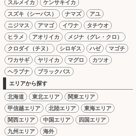
スルメイカ
ケンサキイカ
スズキ（シーバス）
ナマズ
アユ
ニジマス
アマゴ
イワナ
タチウオ
ヒラメ
アオリイカ
メジナ（グレ・クロ）
クロダイ（チヌ）
シロギス
ハゼ
マゴチ
ワカサギ
ヤリイカ
マグロ
カツオ
ヘラブナ
ブラックバス
エリアから探す
北海道
東北エリア
関東エリア
甲信越エリア
北陸エリア
東海エリア
関西エリア
中国エリア
四国エリア
九州エリア
海外