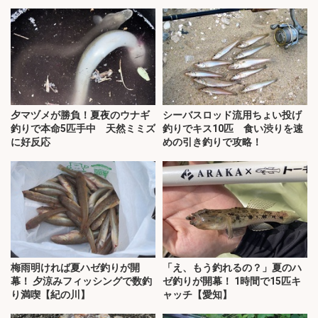
夕マヅメが勝負！夏夜のウナギ
シーバスロッド流用ちょい投げ
釣りで本命5匹手中 天然ミミズ
釣りでキス10匹 食い渋りを速
に好反応
めの引き釣りで攻略！
梅雨明ければ夏ハゼ釣りが開
「え、もう釣れるの？」夏のハ
幕！ 夕涼みフィッシングで数釣
ゼ釣りが開幕！ 1時間で15匹キ
り満喫【紀の川】
ャッチ【愛知】