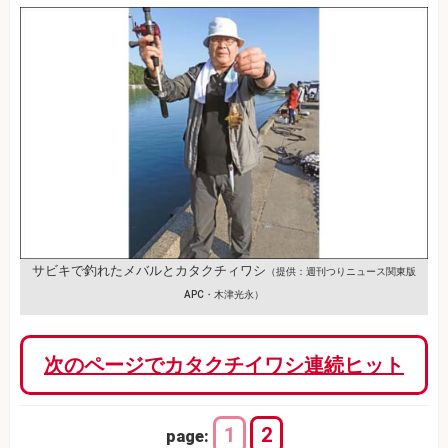
サビキで釣れた
メバルとカタクチィワシ
（提供：週刊つりニュース関東版
APC・木津光永）
次のページでカタクチイワシ連続ヒット
1
2
page: