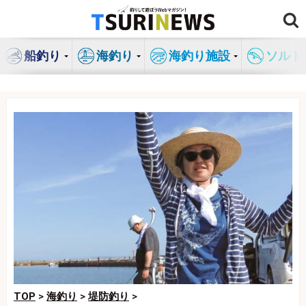
コ
ン
テ
船釣り
海釣り
海釣り施設
ソルト
ン
ツ
へ
ス
キ
ッ
プ
TOP
>
海釣り
>
堤防釣り
>