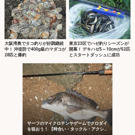
大阪湾奥でタコ釣りが好調継続
東京23区でハゼ釣りシーズンが
中！ 沖堤防で400g級のマダコが
開幕！ デキハゼ5～10cmが52匹
28匹と爆釣
とスタートダッシュに成功
サーフのマイクロテンヤゲームでクロダイ
を狙おう！ 【時合い・タックル・アクシ
ョンを解説】