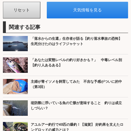
関連する記事
「落水からの生還」生存者が語る【釣り落水事故の恐怖】
生死分けたのはライフジャケット
「あなたは変態レベルの釣り好きかも？」 中毒レベル別
【釣り人あるある】
主婦が青イソメを飼育してみた 不吉な予感がついに的中
（第3回）
堤防際に浮いている魚の亡骸が意味すること 釣りは成立
しづらい？
アユルアー釣行で40匹の爆釣！【滋賀】 好釣果を支えたロ
ングロッドの威力とは？