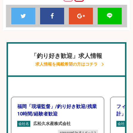
「釣り好き歓迎」求人情報
求人情報を掲載希望の方はコチラ
福岡「現場監督」/釣り好き歓迎/残業
フィッ
10時間/経験者歓迎
計」
広松久水産株式会社
会社名
会社名
sponsored by 求人ボックス