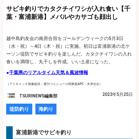
サビキ釣りでカタクチイワシが入れ食い【千
葉・富浦新港】メバルやカサゴも顔出し
越中島釣友会の南房合宿をゴールデンウィークの5月3日
（水・祝）～4日（木・祝）に実施。初日は富浦新港の北ケ
ーソン堤防でサビキ釣りを楽しんだ。カタクチイワシの入れ
食いを満喫し、丸干しを作成。いい土産になった。
●
千葉県のリアルタイム天気＆風波情報
（アイキャッチ画像提供：週刊つりニュース関東版APC・木津光永）
2023年5月25日
TSURINEWS編集部
堤防釣り
海釣り
富浦新港でサビキ釣り