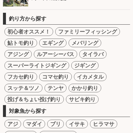
釣り方から探す
初心者オススメ！
ファミリーフィッシング
鮎トモ釣り
エギング
メバリング
アジング
ルアーシーバス
タイラバ
スーパーライトジギング
ジギング
フカセ釣り
コマセ釣り
イカメタル
スッテ＆ツノ
テンヤ
かかり釣り
投げ＆ちょい投げ釣り
サビキ釣り
対象魚から探す
アジ
マダイ
ブリ
イサキ
ヒラマサ