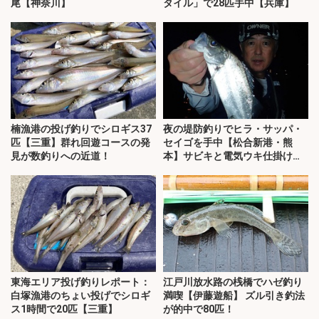
尾【神奈川】
タイル」で28匹手中【兵庫】
楠漁港の投げ釣りでシロギス37
夜の堤防釣りでヒラ・サッパ・
匹【三重】群れ回遊コースの発
セイゴを手中【松合新港・熊
見が数釣りへの近道！
本】サビキと電気ウキ仕掛けで
攻略
東海エリア投げ釣りレポート：
江戸川放水路の桟橋でハゼ釣り
白塚漁港のちょい投げでシロギ
満喫【伊藤遊船】 ズル引き釣法
ス1時間で20匹【三重】
が的中で80匹！