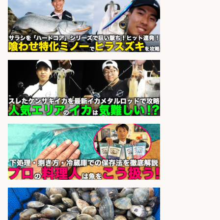
コンビニ/広島県/調理なし・軽作業
スタート お魚のパック詰め 品出し/
週4日から勤務OK/希望休が取得で
きる
株式会社ホットスタッフ五日市
会社名
sponsored by 求人ボックス
さらに求人情報を見る