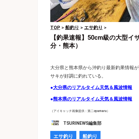
TOP
>
船釣り
>
エサ釣り
>
【釣果速報】50cm級の大型
分・熊本）
大分県と熊本県から沖釣り最新釣果情報が
サキが好調に釣れている。
●
大分県のリアルタイム天気＆風波情報
●
熊本県のリアルタイム天気＆風波情報
（アイキャッチ画像提供：第二oyamaru）
TSURINEWS編集部
エサ釣り
船釣り