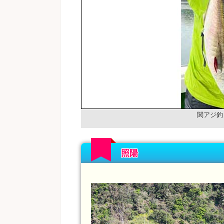
関アジ釣
照陽