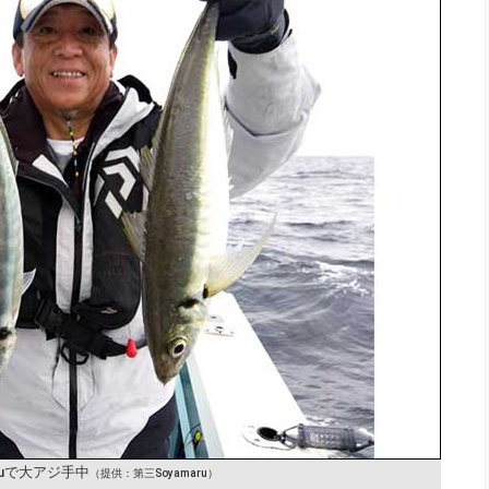
ruで大アジ手中
（提供：第三Soyamaru）