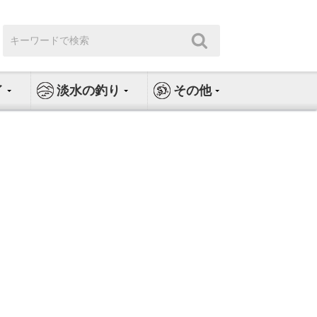
検
検
索:
索
イ
淡水の釣り
その他