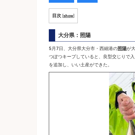
目次
[
show
]
大分県：照陽
5月7日、大分県大分市・西細港の
照陽
が
つぽつキープしていると、良型交じりで入
を追加し、いい土産ができた。