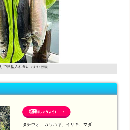
りで良型入れ食い
（提供：照陽）
照陽
(しょうよう) >
タチウオ、カワハギ、イサキ、マダ