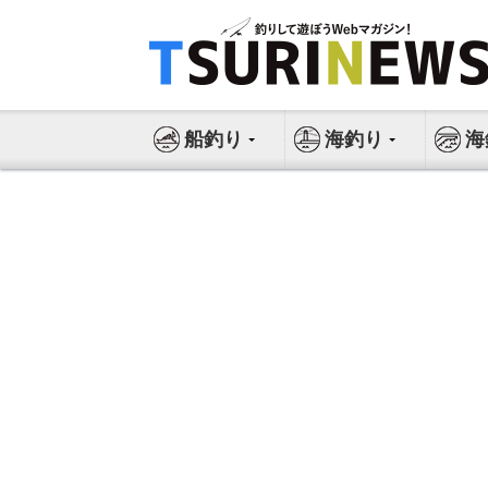
コ
ン
テ
ン
ツ
船釣り
海釣り
海
へ
ス
キ
ッ
プ