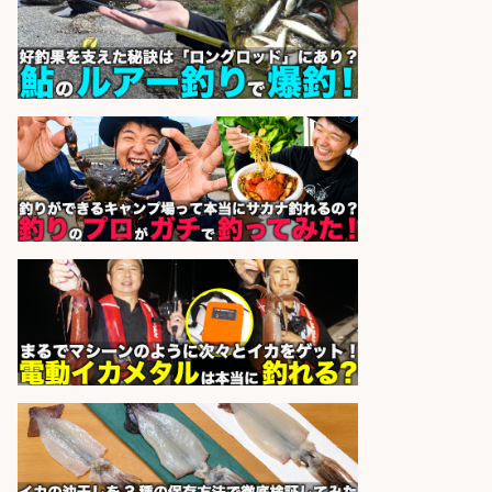
新鮮な魚料理×おでんの和食居酒屋
の若手スタッフ
サカナのハチベエ 矢場町店
会社名
sponsored by 求人ボックス
精肉・青果・鮮魚販売/お魚のカッ
トや商品の陳列スタッフ 志布志市/
未経験歓迎×残業少なめ×車通勤OK/
鹿児島県/志布志市
株式会社ホットスタッフ鹿児島
会社名
sponsored by 求人ボックス
営業事務/釣り具メーカーでの営業
アシスタントのお仕事/残業なし/即
日勤務可/営業事務/軽作業
株式会社パソナ
会社名