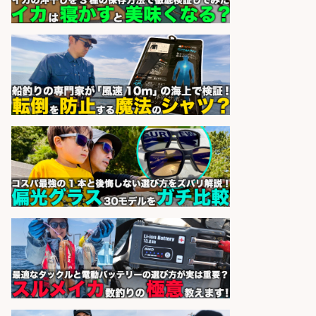
sponsored by 求人ボックス
日払いOKで即日収入/製造スタッフ/
日払いあり 広島市佐伯区内でお魚の
パック詰めや品出し業務/車通勤
OK×未経験歓迎×残業少なめ/広島県/
広島市佐伯区
株式会社ホットスタッフ五日市
会社名
sponsored by 求人ボックス
精肉・青果・鮮魚販売/志布志駅か
ら車5分 お魚のカットや商品の陳列
業務/残業少なめ×車通勤OK×時間選
べる/鹿児島県/志布志市
株式会社ホットスタッフ鹿児島
会社名
sponsored by 求人ボックス