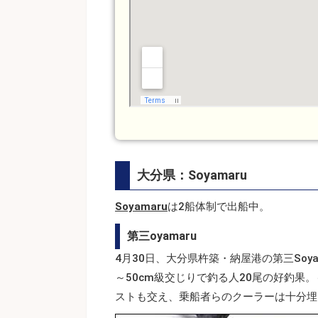
大分県：Soyamaru
Soyamaru
は2船体制で出船中。
第三oyamaru
4月30日、大分県杵築・納屋港の第三Soy
～50cm級交じりで釣る人20尾の好釣
ストも交え、乗船者らのクーラーは十分埋