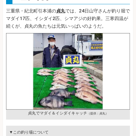
三重県・紀北町引本浦の
貞丸
では、24日山守さんが釣り堀で
マダイ17匹、イシダイ2匹、シマアジの好釣果。三寒四温が
続くが、貞丸の魚たちは元気いっぱいのようだ。
貞丸でマダイ＆イシダイキャッチ
（提供：貞丸）
▼この釣り場について