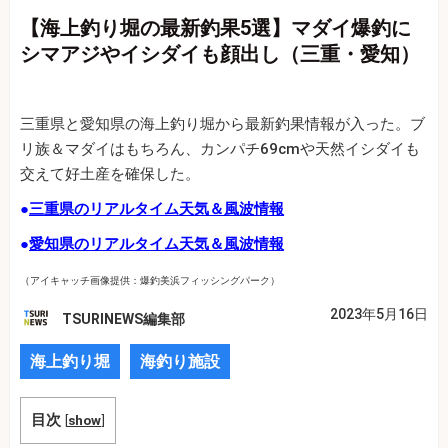
【海上釣り堀の最新釣果5選】マダイ爆釣に
シマアジやイシダイも顔出し（三重・愛知）
三重県と愛知県の海上釣り堀から最新釣果情報が入った。ブ
リ族＆マダイはもちろん、カンパチ69cmや天然イシダイも
交えて好土産を確保した。
●
三重県のリアルタイム天気＆風波情報
●
愛知県のリアルタイム天気＆風波情報
（アイキャッチ画像提供：爆釣美浜フィッシングパーク）
2023年5月16日
TSURINEWS編集部
海上釣り堀
海釣り施設
目次
[
show
]