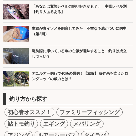
「あなたは変態レベルの釣り好きかも？」 中毒レベル別
【釣り人あるある】
主婦が青イソメを飼育してみた 不吉な予感がついに的中
（第3回）
堤防際に浮いている魚の亡骸が意味すること 釣りは成立
しづらい？
アユルアー釣行で40匹の爆釣！【滋賀】 好釣果を支えたロ
ングロッドの威力とは？
釣り方から探す
初心者オススメ！
ファミリーフィッシング
鮎トモ釣り
エギング
メバリング
アジング
ルアーシーバス
タイラバ