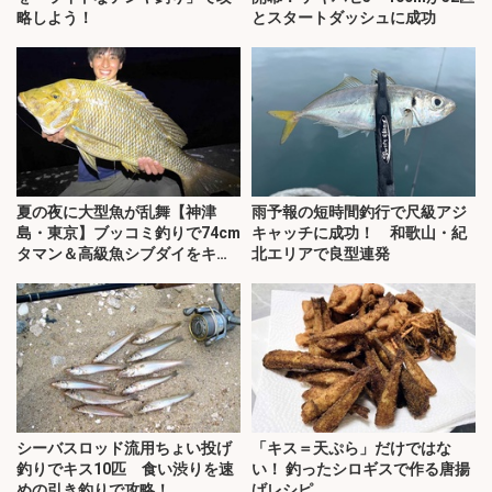
略しよう！
とスタートダッシュに成功
夏の夜に大型魚が乱舞【神津
雨予報の短時間釣行で尺級アジ
島・東京】ブッコミ釣りで74cm
キャッチに成功！ 和歌山・紀
タマン＆高級魚シブダイをキャ
北エリアで良型連発
ッチ！
シーバスロッド流用ちょい投げ
「キス＝天ぷら」だけではな
釣りでキス10匹 食い渋りを速
い！ 釣ったシロギスで作る唐揚
めの引き釣りで攻略！
げレシピ