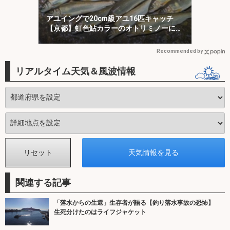
アユイングで20cm級アユ16匹キャッチ
【京都】虹色鮎カラーのオトリミノーにヒ
ット集中！
Recommended by
リアルタイム天気＆風波情報
関連する記事
「落水からの生還」生存者が語る【釣り落水事故の恐怖】
生死分けたのはライフジャケット