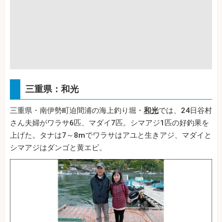
三重県：和光
三重県・南伊勢町迫間浦の海上釣り堀・
和光
では、24日谷村
さん夫婦がワラサ6匹、マダイ7匹。シマアジ1匹の好釣果を
上げた。タナは7～8mでワラサはアユと生きアジ、マダイと
シマアジはダンゴと黄エビ。