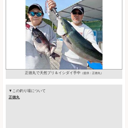
正徳丸で天然ブリ＆イシダイ手中
（提供：正徳丸）
▼この釣り場について
正徳丸