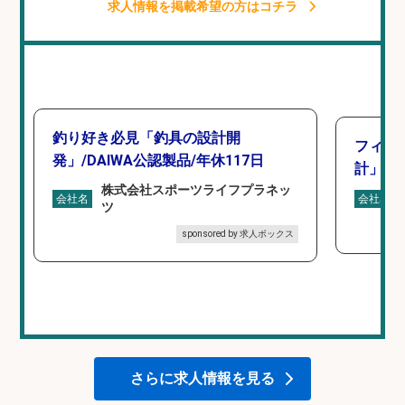
求人情報を掲載希望の方はコチラ
釣り好き必見「釣具の設計開
フィッ
発」/DAIWA公認製品/年休117日
計」
株式会社スポーツライフプラネッ
会社名
会社名
ツ
sponsored by 求人ボックス
さらに求人情報を見る