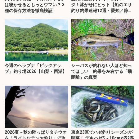
は寝かせるともっとウマい？ 3
タ！泳がせにヒット【船のエサ
種の保存方法を徹底検証
釣り釣果速報12選・愛知／静
岡】
今週のヘラブナ「ピックアッ
シーバスが釣れない人ほど知っ
プ」釣り場2026【山梨・西湖】
てほしい 釣果を左右する「飛
距離」の真実
2026夏～秋の陸っぱりタチウオ
東京23区でハゼ釣りシーズンが
を「ライトなテンヤ釣り」で攻
開幕！ デキハゼ5～10cmが52匹