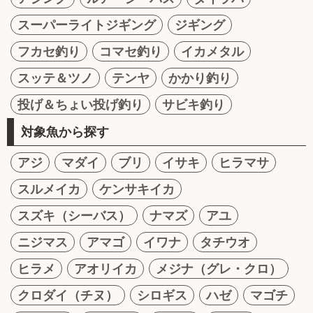
スーパーライトジギング
ジギング
フカセ釣り
コマセ釣り
イカメタル
スッテ＆ツノ
テンヤ
かかり釣り
投げ＆ちょい投げ釣り
サビキ釣り
対象魚から探す
アジ
マダイ
ブリ
イサキ
ヒラマサ
スルメイカ
ケンサキイカ
スズキ（シーバス）
ナマズ
アユ
ニジマス
アマゴ
イワナ
タチウオ
ヒラメ
アオリイカ
メジナ（グレ・クロ）
クロダイ（チヌ）
シロギス
ハゼ
マゴチ