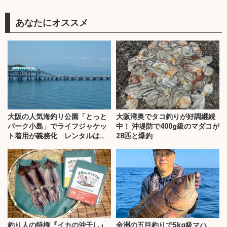
あなたにオススメ
大阪の人気海釣り公園「とっと
大阪湾奥でタコ釣りが好調継続
パーク小島」でライフジャケッ
中！ 沖堤防で400g級のマダコが
ト着用が義務化 レンタルはオ
28匹と爆釣
ススメできない？
釣り人の特権『イカの沖干し』
金洲の五目釣りで5kg級マハ