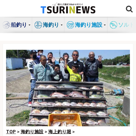
コ
ン
テ
船釣り
海釣り
海釣り施設
ソルト
ン
ツ
へ
ス
キ
ッ
プ
TOP
>
海釣り施設
>
海上釣り堀
>