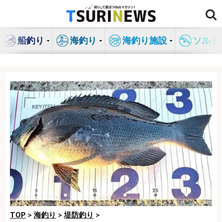
コ
ン
テ
船釣り
海釣り
海釣り施設
ソルト
ン
ツ
へ
ス
キ
ッ
プ
TOP
>
海釣り
>
堤防釣り
>