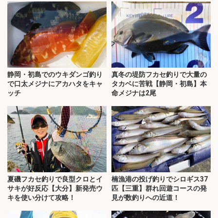
静岡・初島でのウキダンゴ釣り
真冬の堤防フカセ釣りで大量の
で口太メジナにアカハタをキャ
タカベに苦戦【静岡・初島】本
ッチ
命メジナは2尾
夏磯フカセ釣りで良型クロとイ
楠漁港の投げ釣りでシロギス37
サキが好反応【大分】新発売ウ
匹【三重】群れ回遊コースの発
キを使い分けて攻略！
見が数釣りへの近道！