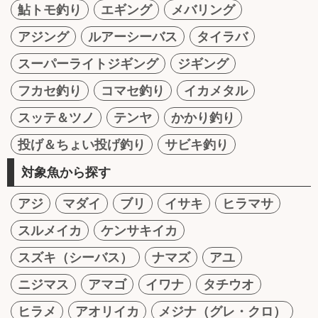
鮎トモ釣り
エギング
メバリング
アジング
ルアーシーバス
タイラバ
スーパーライトジギング
ジギング
フカセ釣り
コマセ釣り
イカメタル
スッテ＆ツノ
テンヤ
かかり釣り
投げ＆ちょい投げ釣り
サビキ釣り
対象魚から探す
アジ
マダイ
ブリ
イサキ
ヒラマサ
スルメイカ
ケンサキイカ
スズキ（シーバス）
ナマズ
アユ
ニジマス
アマゴ
イワナ
タチウオ
ヒラメ
アオリイカ
メジナ（グレ・クロ）