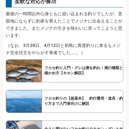
柔軟な対応が奏功
最後の一時間以外心身ともに追い込まれる釣りでしたが、意
固地にならずに釣座を替えたことでメジナに出会えることが
できました。またメジナの引きを味わいに戻ってこようと思
います。
（なお、3月20日、4月12日と初島に再度釣りに来るもメジ
ナ完全坊主をやらかす筆者でした……。）
フカセ釣り入門：グレは潮を釣れ！潮の種類と
確かめ方【キホン解説】
フカセ釣りの【超基本】 釣行費用・道具・釣
り方まで入門者向けに解説
今さら聞けないフカセ釣りのキホン：グレとチ