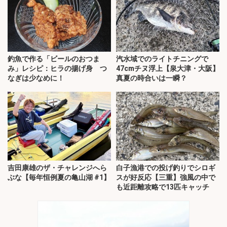
釣魚で作る「ビールのおつま
汽水域でのライトチニングで
み」レシピ：ヒラの揚げ身 つ
47cmチヌ浮上【泉大津・大阪】
なぎは少なめに！
真夏の時合いは一瞬？
吉田康雄のザ・チャレンジへら
白子漁港での投げ釣りでシロギ
ぶな【毎年恒例夏の亀山湖 #1】
スが好反応【三重】強風の中で
も近距離攻略で13匹キャッチ