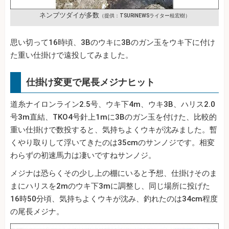
ネンブツダイが多数
（提供：TSURINEWSライター桂宏樹）
思い切って16時頃、3Bのウキに3Bのガン玉をウキ下に付け
た重い仕掛けで遠投してみました。
仕掛け変更で尾長メジナヒット
道糸ナイロンライン2.5号、ウキ下4m、ウキ3B、ハリス2.0
号3m直結、TKO4号針上1mに3Bのガン玉を付けた、比較的
重い仕掛けで数投すると、気持ちよくウキが沈みました。暫
くやり取りして浮いてきたのは35cmのサンノジです。相変
わらずの初速馬力は凄いですねサンノジ。
メジナは恐らくその少し上の棚にいると予想、仕掛けそのま
まにハリスを2mのウキ下3mに調整し、同じ場所に投げた
16時50分頃、気持ちよくウキが沈み、釣れたのは34cm程度
の尾長メジナ。