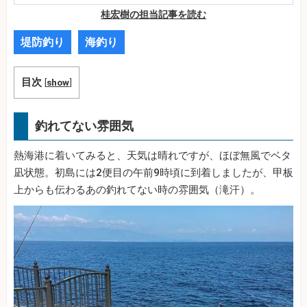
桂宏樹の担当記事を読む
堤防釣り
海釣り
目次
[
show
]
釣れてない雰囲気
熱海港に着いてみると、天気は晴れですが、ほぼ無風でベタ
凪状態。初島には2便目の午前9時頃に到着しましたが、甲板
上からも伝わるあの釣れてない時の雰囲気（滝汗）。