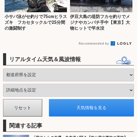
小サバ泳がせ釣りで75cmヒラス
伊豆大島の堤防フカセ釣りでメ
ズキ フカセタックルで25分間
ジナやカンパチ手中【東京】大
の激闘制す
物ヒットで竿水没
Recommended by
リアルタイム天気＆風波情報
関連する記事