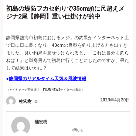
初島の堤防フカセ釣りで35cm頭に尺超えメ
ジナ2尾【静岡】重い仕掛けが的中
静岡県熱海市初島におけるメジナの釣果がインターネット上
で日に日に良くなり、40cmの良型を釣り上げる方も出てき
ました。良い釣果を見せつけられると、「これは自分も釣ら
ねば！」と単身勇んで初島に行くことにしたのですが、果た
して結果はいかに？
●
静岡県のリアルタイム天気＆風波情報
（アイキャッチ画像提供：TSURINEWSライター桂宏樹）
2023年4月30日
桂宏樹
桂宏樹
×
閉じる