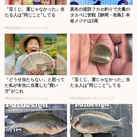
「宝くじ、運じゃなかった」当
真冬の堤防フカセ釣りで大量の
たる人は“同じこと”してる
タカベに苦戦【静岡・初島】本
命メジナは2尾
PR(合同会社デジタルファーム )
「どうせ当たらない」と思って
「宝くじ、運じゃなかった」当
た私が本当に当選した“買い
たる人は“同じこと”してる
方”がこれ
PR(合同会社デジタルファーム )
PR(合同会社デジタルファーム )