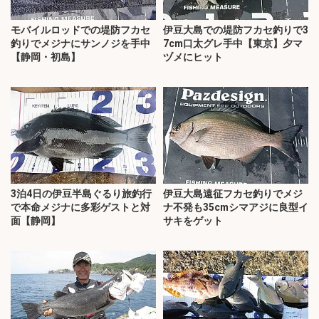
モバイルロッドでの堤防フカセ
伊豆大島での堤防フカセ釣りで3
釣りでメジナにサンノジを手中
7cm口太グレ手中【東京】夕マ
【静岡・初島】
ヅメにヒット
3泊4日の伊豆半島ぐるり旅釣行
伊豆大島遠征フカセ釣りでメジ
で本命メジナに多彩ゲストと対
ナ不発も35cmシマアジに良型イ
面【静岡】
サキをゲット