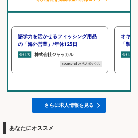
語学力を活かせるフィッシング用品
オキア
の「海外営業」/年休125日
「製造
株式会社ジャッカル
会社名
会社名
sponsored by 求人ボックス
さらに求人情報を見る
あなたにオススメ