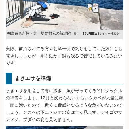
初島待合所横・第一堤防根元の新堤防
（提供：TSURINEWSライター桂宏樹）
実際、前泊されてる方や朝第一便で釣りをしていた方にもお
聞きしましたが、潮も動かず餌も残るで苦戦しているみたい
です。
まきエサを準備
まきエサを用意して海に撒き、魚が寄ってくる間にタックル
の準備をします。12月と変わらないぐらいタカベが大量に海
一面に湧いたので、近くに脅威となるような魚がいないので
しょう。タカベの下にメジナの姿は全く見えず、アイゴやサ
ンノジ、ブダイの姿も見えません。