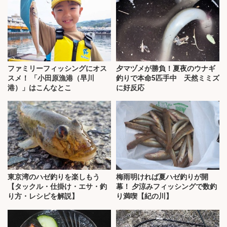
ファミリーフィッシングにオス
夕マヅメが勝負！夏夜のウナギ
スメ！ 「小田原漁港（早川
釣りで本命5匹手中 天然ミミズ
港）」はこんなとこ
に好反応
東京湾のハゼ釣りを楽しもう
梅雨明ければ夏ハゼ釣りが開
【タックル・仕掛け・エサ・釣
幕！ 夕涼みフィッシングで数釣
り方・レシピを解説】
り満喫【紀の川】