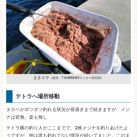
まきエサ
（提供：TSURINEWSライター桂宏樹）
テトラへ場所移動
タカベがポツポツ釣れる状況が昼過ぎまで続きますが、メジ
ナは皆無。姿も無し
テトラ横の釣り人がここまでで、2枚メジナを釣りあげたよ
うですが、他は誰も釣れてない情況が続いてました。このま