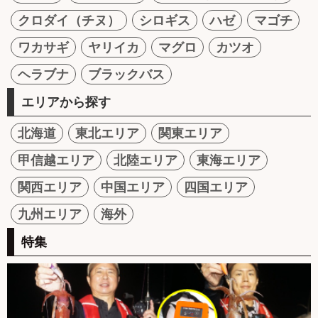
クロダイ（チヌ）
シロギス
ハゼ
マゴチ
ワカサギ
ヤリイカ
マグロ
カツオ
ヘラブナ
ブラックバス
エリアから探す
北海道
東北エリア
関東エリア
甲信越エリア
北陸エリア
東海エリア
関西エリア
中国エリア
四国エリア
九州エリア
海外
特集