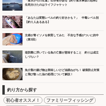
「落水からの生還」生存者が語る【釣り落水事故の恐怖】
生死分けたのはライフジャケット
「あなたは変態レベルの釣り好きかも？」 中毒レベル別
【釣り人あるある】
主婦が青イソメを飼育してみた 不吉な予感がついに的中
（第3回）
堤防際に浮いている魚の亡骸が意味すること 釣りは成立
しづらい？
魚介類の揚げ物は美味しいけど油跳ねがち！ 破裂防止対策
と飛び散った油の処理について解説！
釣り方から探す
初心者オススメ！
ファミリーフィッシング