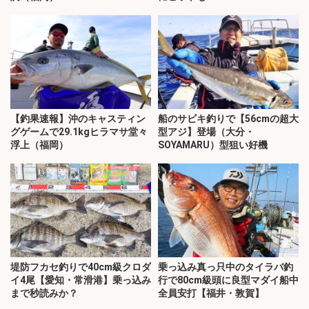
【釣果速報】沖のキャスティン
船のサビキ釣りで【56cmの超大
グゲームで29.1kgヒラマサ堂々
型アジ】登場（大分・
浮上（福岡）
SOYAMARU）型狙い好機
堤防フカセ釣りで40cm級クロダ
乗っ込み真っ只中のタイラバ釣
イ4尾【愛知・常滑港】乗っ込み
行で80cm級頭に良型マダイ船中
まで秒読みか？
全員安打【福井・敦賀】