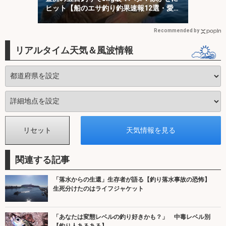
ヒット【船のエサ釣り釣果速報12選・愛知
／静岡】
Recommended by
リアルタイム天気＆風波情報
関連する記事
「落水からの生還」生存者が語る【釣り落水事故の恐怖】
生死分けたのはライフジャケット
「あなたは変態レベルの釣り好きかも？」 中毒レベル別
【釣り人あるある】