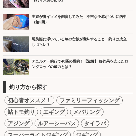
主婦が青イソメを飼育してみた 不吉な予感がついに的中
（第3回）
堤防際に浮いている魚の亡骸が意味すること 釣りは成立
しづらい？
アユルアー釣行で40匹の爆釣！【滋賀】 好釣果を支えたロ
ングロッドの威力とは？
釣り方から探す
初心者オススメ！
ファミリーフィッシング
鮎トモ釣り
エギング
メバリング
アジング
ルアーシーバス
タイラバ
スーパーライトジギング
ジギング