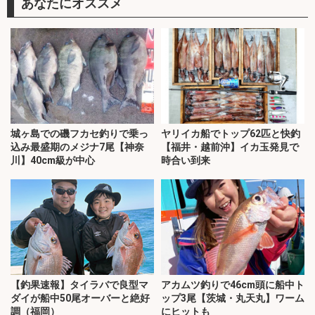
あなたにオススメ
城ヶ島での磯フカセ釣りで乗っ
ヤリイカ船でトップ62匹と快釣
込み最盛期のメジナ7尾【神奈
【福井・越前沖】イカ玉発見で
川】40cm級が中心
時合い到来
【釣果速報】タイラバで良型マ
アカムツ釣りで46cm頭に船中ト
ダイが船中50尾オーバーと絶好
ップ3尾【茨城・丸天丸】ワーム
調（福岡）
にヒットも