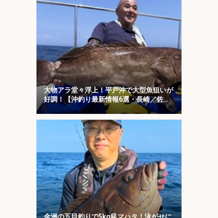
大物アラ堂々浮上！平戸沖で大型魚狙いが
好調！【沖釣り最新情報6選・長崎／佐
賀】
金洲の五目釣りで5kg級マハタ！泳がせに