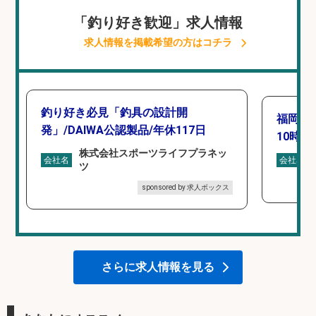
「釣り好き歓迎」求人情報
求人情報を掲載希望の方はコチラ
釣り好き必見「釣具の設計開
福岡「
発」/DAIWA公認製品/年休117日
10時間
株式会社スポーツライフプラネッ
会社名
会社名
ツ
sponsored by 求人ボックス
さらに求人情報を見る