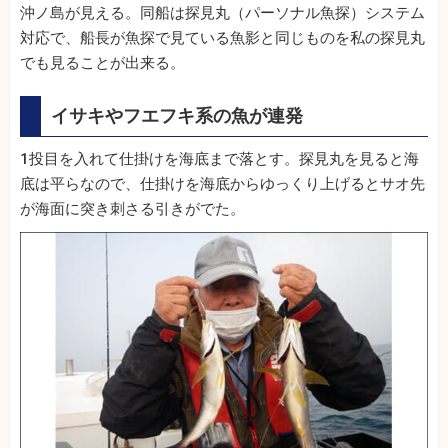
沖ノ島が見える。同船は探見丸（パーソナル魚探）システム
対応で、船長が魚探で見ている魚影と同じものを私の探見丸
でも見ることが出来る。
イサキやフエフキ系の魚が連発
1投目を入れて仕掛けを海底まで落とす。探見丸を見ると海
底は平らなので、仕掛けを海底からゆっくり上げるとサオ先
が海面に突き刺さる引きがでた。