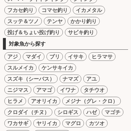
フカセ釣り
コマセ釣り
イカメタル
スッテ＆ツノ
テンヤ
かかり釣り
投げ＆ちょい投げ釣り
サビキ釣り
対象魚から探す
アジ
マダイ
ブリ
イサキ
ヒラマサ
スルメイカ
ケンサキイカ
スズキ（シーバス）
ナマズ
アユ
ニジマス
アマゴ
イワナ
タチウオ
ヒラメ
アオリイカ
メジナ（グレ・クロ）
クロダイ（チヌ）
シロギス
ハゼ
マゴチ
ワカサギ
ヤリイカ
マグロ
カツオ