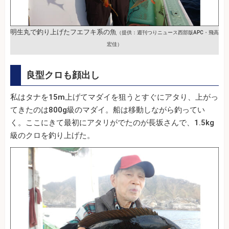
明生丸で釣り上げたフエフキ系の魚
（提供：週刊つりニュース西部版APC・飛高
宏佳）
良型クロも顔出し
私はタナを15m上げてマダイを狙うとすぐにアタり、上がっ
てきたのは800g級のマダイ。船は移動しながら釣ってい
く。ここにきて最初にアタリがでたのが長坂さんで、1.5kg
級のクロを釣り上げた。