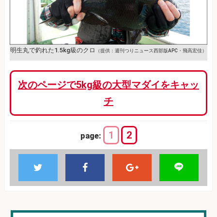
明生丸で釣れた1.5kg級のクロ
（提供：週刊つりニュース西部版APC・飛高宏佳）
次のページで5kg級の大型マダイをキャッ
チ
1
2
page: