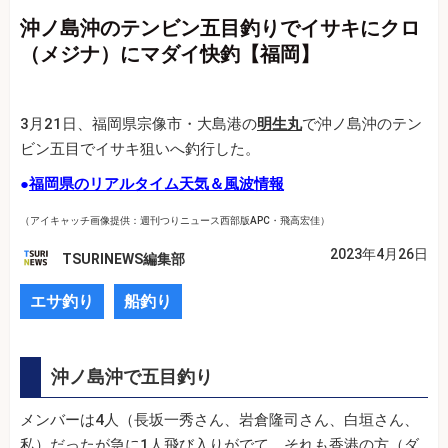
沖ノ島沖のテンビン五目釣りでイサキにクロ
（メジナ）にマダイ快釣【福岡】
3月21日、福岡県宗像市・大島港の
明生丸
で沖ノ島沖のテン
ビン五目でイサキ狙いへ釣行した。
●
福岡県のリアルタイム天気＆風波情報
（アイキャッチ画像提供：週刊つりニュース西部版APC・飛高宏佳）
2023年4月26日
TSURINEWS編集部
エサ釣り
船釣り
沖ノ島沖で五目釣り
メンバーは4人（長坂一秀さん、岩倉隆司さん、白垣さん、
私）だったが急に1人飛び入りがでて、それも香港の方（ダ