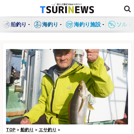
コ
ン
テ
船釣り
海釣り
海釣り施設
ソルト
ン
ツ
へ
ス
キ
ッ
プ
TOP
>
船釣り
>
エサ釣り
>