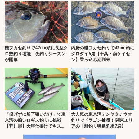
磯フカセ釣りで47cm頭に良型ク
内房の磯フカセ釣りで42cm頭に
ロ数釣り堪能 夜釣りシーズン
クロダイ6尾【千葉・南ケイセ
が開幕
ン】乗っ込み期到来
「投げずに船下狙いだけ」で東
大人気の東京湾テンヤタチウオ
京湾の船シロギス釣りに挑戦
釣りでドラゴン捕獲！ 関東エリ
【荒川屋】天秤仕掛けでキス約
アの【船釣り特選釣果7選】
70匹！